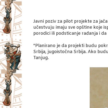
Javni poziv za pilot projekte za jač
učestvuju imaju sve opštine koje 
porodici ili podsticanje rađanja i d
“Planirano je da projekti budu pok
Srbija, jugoistočna Srbija. Ako budu 
Tanjug.