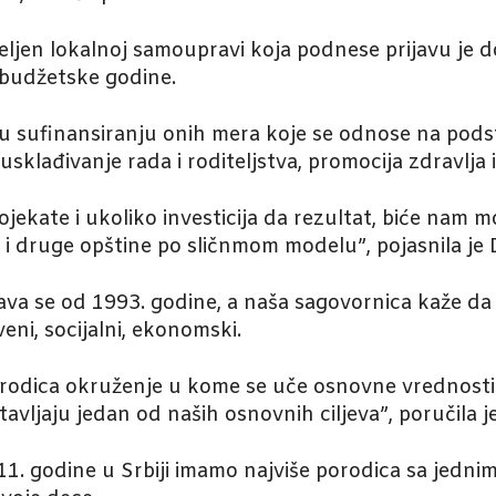
eljen lokalnoj samoupravi koja podnese prijavu je do
 budžetske godine.
 sufinansiranju onih mera koje se odnose na podst
klađivanje rada i roditeljstva, promocija zdravlja 
ojekate i ukoliko investicija da rezultat, biće nam 
 i druge opštine po sličnmom modelu”, pojasnila je 
a se od 1993. godine, a naša sagovornica kaže da 
eni, socijalni, ekonomski.
porodica okruženje u kome se uče osnovne vrednosti
tavljaju jedan od naših osnovnih ciljeva”, poručila j
1. godine u Srbiji imamo najviše porodica sa jednim 