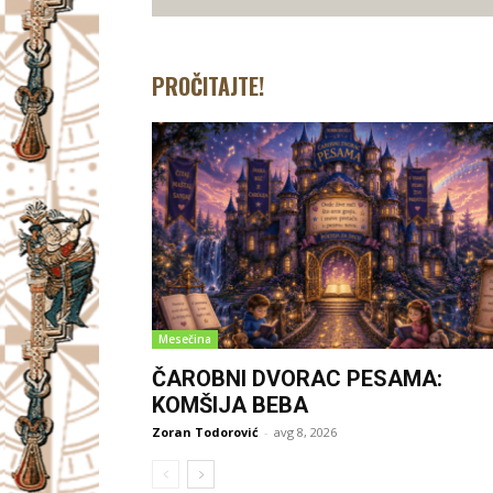
PROČITAJTE!
Mesečina
ČAROBNI DVORAC PESAMA:
KOMŠIJA BEBA
Zoran Todorović
-
avg 8, 2026