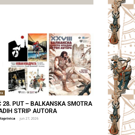
ra
Ć 28. PUT – BALKANSKA SMOTRA
ADIH STRIP AUTORA
Koprivica
-
jun 27, 2026