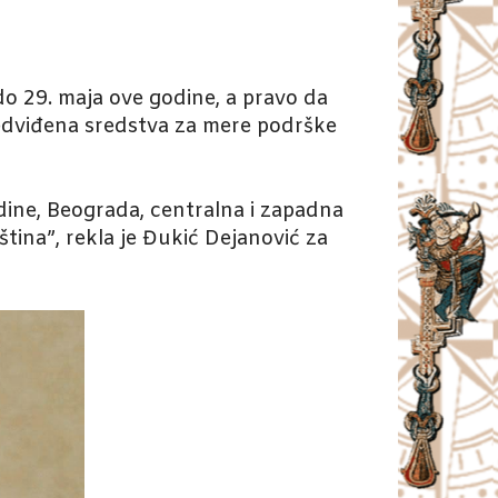
e do 29. maja ove godine, a pravo da
redviđena sredstva za mere podrške
dine, Beograda, centralna i zapadna
pština”, rekla je Đukić Dejanović za