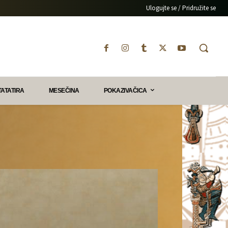
Ulogujte se / Pridružite se
TATATIRA
MESEČINA
POKAZIVAČICA