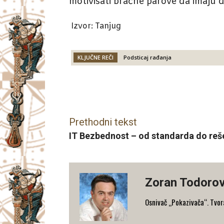
motivisati bračne parove da imaju d
Izvor: Tanjug
KLJUČNE REČI
Podsticaj rađanja
Facebook
X
Email
Prethodni tekst
IT Bezbednost – od standarda do reš
Zoran Todorov
Osnivač „Pokazivača“. Tvorac