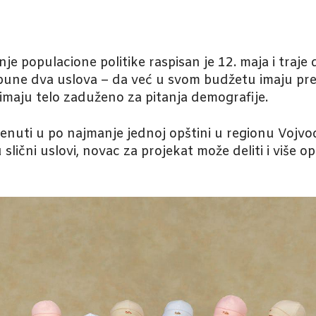
anje populacione politike raspisan je 12. maja i traj
ispune dva uslova – da već u svom budžetu imaju p
a imaju telo zaduženo za pitanja demografije.
renuti u po najmanje jednoj opštini u regionu Vojvo
slični uslovi, novac za projekat može deliti i više o