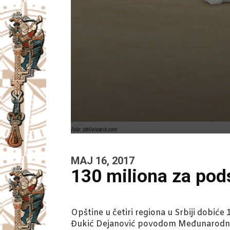
Foto: stelioinacio.com
MAJ 16, 2017
130 miliona za pods
Opštine u četiri regiona u Srbiji dobiće
Đukić Dejanović povodom Međunarodno