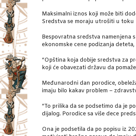
Maksimalni iznos koji može biti dod
Sredstva se moraju utrošiti u toku
Bespovratna sredstva namenjena su
ekonomske cene podizanja deteta, us
“Opština koja dobije sredstva za pr
koji će obavezati državu da pomaže
Međunarodni dan porodice, obeležav
imaju bilo kakav problem – zdravstv
“To prilika da se podsetimo da je 
dijalog. Porodice sa više dece preds
Ona je podsetila da po popisu iz 201