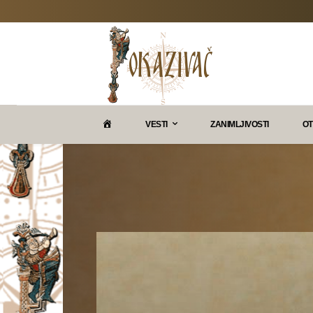
P
VESTI
ZANIMLJIVOSTI
OT
O
K
A
Z