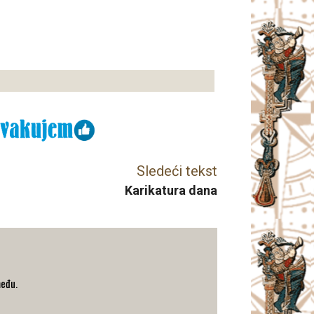
Sledeći tekst
Karikatura dana
među.