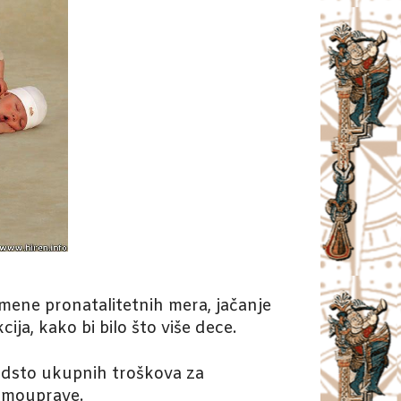
imene pronatalitetnih mera, jačanje
ija, kako bi bilo što više dece.
odsto ukupnih troškova za
samouprave.