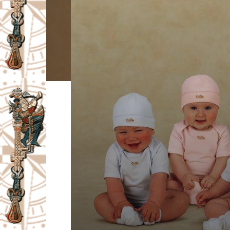
I
V
A
Č