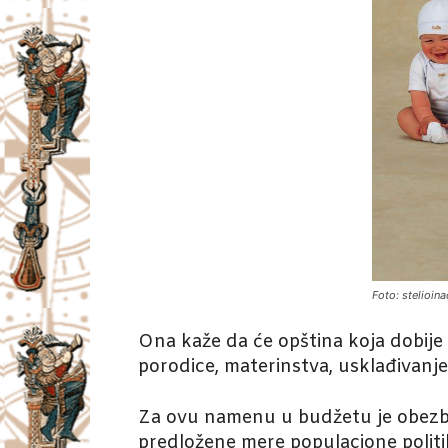
Foto: stelioin
Ona kaže da će opština koja dobije 
porodice, materinstva, usklađivanje r
Za ovu namenu u budžetu je obezbe
predložene mere populacione politi