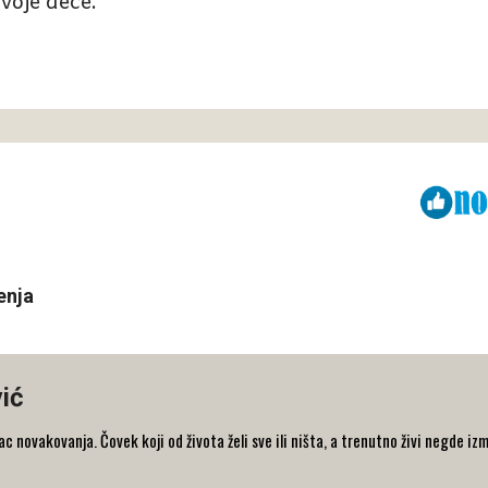
voje dece.
Viber
ReddIt
enja
ić
 novakovanja. Čovek koji od života želi sve ili ništa, a trenutno živi negde iz