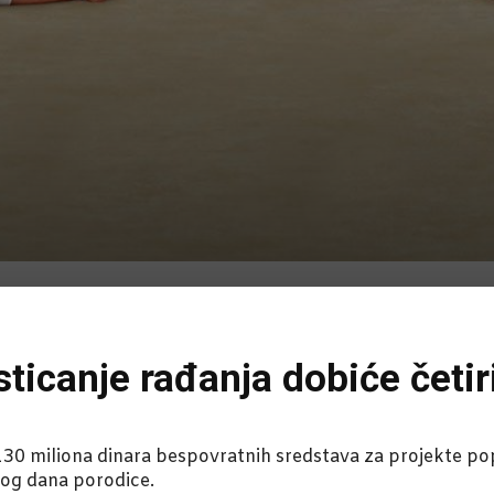
ticanje rađanja dobiće četiri
 130 miliona dinara bespovratnih sredstava za projekte popu
g dana porodice.