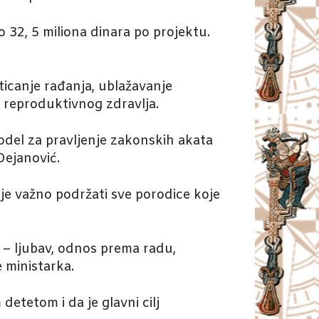
 32, 5 miliona dinara po projektu.
icanje rađanja, ublažavanje
i reproduktivnog zdravlja.
model za pravljenje zakonskih akata
Dejanović.
je važno podržati sve porodice koje
 – ljubav, odnos prema radu,
e ministarka.
detetom i da je glavni cilj