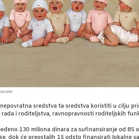
acio.com
nepovratna sredstva ta sredstva koristiti u cilju pr
ada i roditeljstva, ravnopravnosti roditeljskih funkc
đeno 130 miliona dinara za sufinansiranje od 85 
ke, dok će preostalih 15 odsto finansirati lokalne 