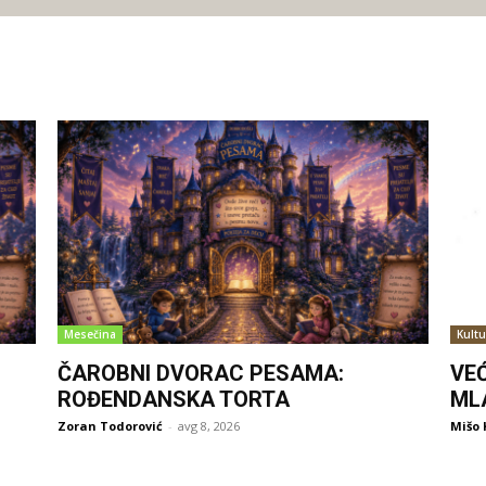
Mesečina
Kultu
ČAROBNI DVORAC PESAMA:
VE
ROĐENDANSKA TORTA
ML
Zoran Todorović
-
avg 8, 2026
Mišo 