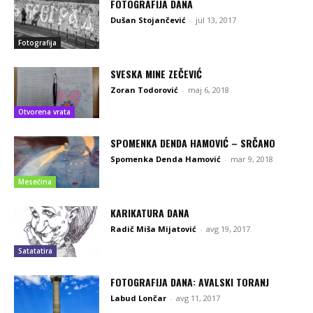
FOTOGRAFIJA DANA
Dušan Stojančević
-
jul 13, 2017
Fotografija
SVESKA MINE ZEČEVIĆ
Zoran Todorović
-
maj 6, 2018
Otvorena vrata
SPOMENKA DENDA HAMOVIĆ – SRČANO
Spomenka Denda Hamović
-
mar 9, 2018
Mesečina
KARIKATURA DANA
Radič Miša Mijatović
-
avg 19, 2017
Satatatira
FOTOGRAFIJA DANA: AVALSKI TORANJ
Labud Lončar
-
avg 11, 2017