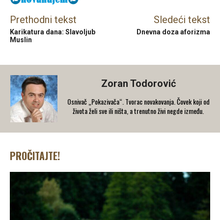
Prethodni tekst
Sledeći tekst
Karikatura dana: Slavoljub
Dnevna doza aforizma
Muslin
Zoran Todorović
Osnivač „Pokazivača“. Tvorac novakovanja. Čovek koji od
života želi sve ili ništa, a trenutno živi negde između.
PROČITAJTE!