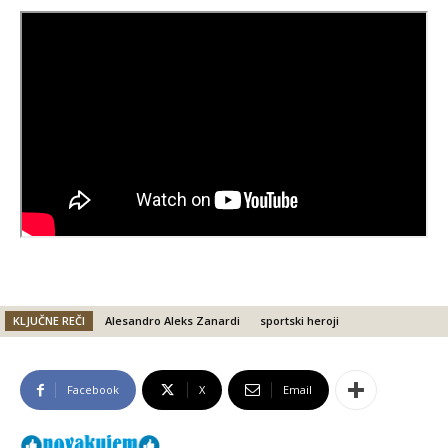
KLJUČNE REČI
Alesandro Aleks Zanardi
sportski heroji
Facebook
X
Email