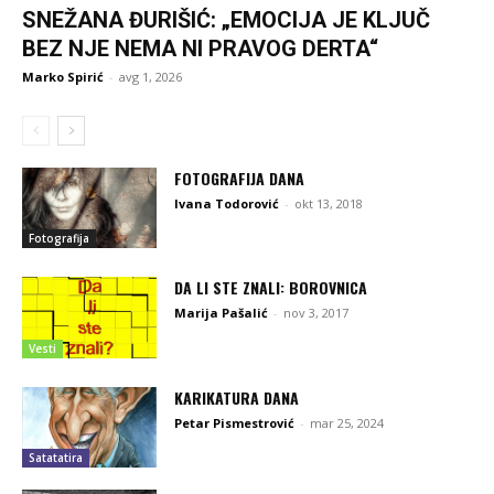
SNEŽANA ĐURIŠIĆ: „EMOCIJA JE KLJUČ
BEZ NJE NEMA NI PRAVOG DERTA“
Marko Spirić
-
avg 1, 2026
FOTOGRAFIJA DANA
Ivana Todorović
-
okt 13, 2018
Fotografija
DA LI STE ZNALI: BOROVNICA
Marija Pašalić
-
nov 3, 2017
Vesti
KARIKATURA DANA
Petar Pismestrović
-
mar 25, 2024
Satatatira