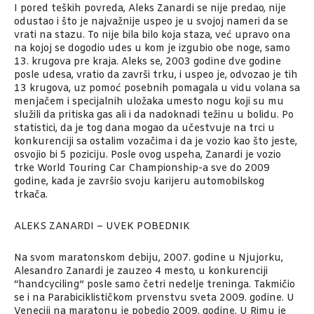
I pored teških povreda, Aleks Zanardi se nije predao, nije
odustao i što je najvažnije uspeo je u svojoj nameri da se
vrati na stazu. To nije bila bilo koja staza, već upravo ona
na kojoj se dogodio udes u kom je izgubio obe noge, samo
13. krugova pre kraja. Aleks se, 2003 godine dve godine
posle udesa, vratio da završi trku, i uspeo je, odvozao je tih
13 krugova, uz pomoć posebnih pomagala u vidu volana sa
menjačem i specijalnih uložaka umesto nogu koji su mu
služili da pritiska gas ali i da nadoknadi težinu u bolidu. Po
statistici, da je tog dana mogao da učestvuje na trci u
konkurenciji sa ostalim vozačima i da je vozio kao što jeste,
osvojio bi 5 poziciju. Posle ovog uspeha, Zanardi je vozio
trke World Touring Car Championship-a sve do 2009
godine, kada je završio svoju karijeru automobilskog
trkača.
ALEKS ZANARDI – UVEK POBEDNIK
Na svom maratonskom debiju, 2007. godine u Njujorku,
Alesandro Zanardi je zauzeo 4 mesto, u konkurenciji
“handcyciling” posle samo četri nedelje treninga. Takmičio
se i na Parabiciklističkom prvenstvu sveta 2009. godine. U
Veneciji na maratonu je pobedio 2009. godine. U Rimu je