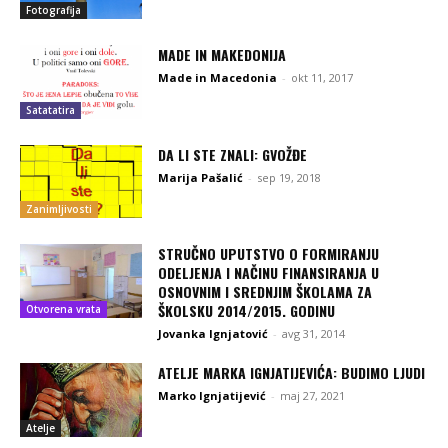
Fotografija
MADE IN MAKEDONIJA
Made in Macedonia
-
okt 11, 2017
Satatatira
DA LI STE ZNALI: GVOŽĐE
Marija Pašalić
-
sep 19, 2018
Zanimljivosti
STRUČNO UPUTSTVO O FORMIRANJU
ODELJENJA I NAČINU FINANSIRANJA U
OSNOVNIM I SREDNJIM ŠKOLAMA ZA
ŠKOLSKU 2014/2015. GODINU
Otvorena vrata
Jovanka Ignjatović
-
avg 31, 2014
ATELJE MARKA IGNJATIJEVIĆA: BUDIMO LJUDI
Marko Ignjatijević
-
maj 27, 2021
Atelje