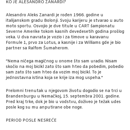
KO JE ALESANDRO ZANARDI?
Alesandro Aleks Zanardi je rođen 1966. godine u
italijanskom gradu Bolonji. Svoju karijeru je stvarao u auto
moto sportu. Osvojio je dve titule u CART šampionatu
Severne Amerike tokom kasnih devedesetih godina prošlog
veka. U dva navrata je vozio i za timove u karavanu
Formule 1, prvo za Lotus, a kasnije i za Williams gde je bio
partner sa Ralfom Šumaherom.
“Nema ničega magičnog u onome što sam uradio. Nisam
skočio na moj bicikl zato što sam hteo da pobedim, pobedio
sam zato što sam hteo da vozim moj bicikl. To je
jednostavna istina koja se krije iza mog uspeha.”
Prelomni trenutak u njegovom životu dogodio se na trci u
Brandenburgu u Nemačkoj, 15. septembra 2001. godine.
Pred kraj trke, dok je bio u vodstvu, doživeo je težak udes
posle kog su mu anputirane obe noge.
PERIOD POSLE NESREĆE