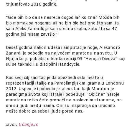
trijumfovao 2010 godine.
“Gde bih bio da se nesreća dogodila? Ko zna? Možda bih
bio momak sa nogama, ali ne bih bio baš ono što sam. Ja
sam Aleks Zanardi, ja sam srećna osoba, zato što sa 47
godina još nisam završio.”
Deset godina nakon udesa i amputacije noge, Alesandro
Zanardi je pobedio na najvećem maratonu na svetu. U
Njujorku je pobedio u konkurenciji 93 “Heroja i Divova” koji
su se takmičili u disciplini Handcycle.
Kao svoj cilj zacrtao je da obezbedi sebi mesto u
reprezentaciji Italije na Paraolimpijskim igrama u Londonu
2012. Uspeo je i pobedio je. alex stari bajk Maraton je
paradigma života koji istraje i pobeđuje. “Obične” heroje
maratona retko ćete pronaći na naslovnim stranama, no
oni su ljudi među nama. Oni su inspiracija da uradimo
nešto dobro za sebe i ljude pored nas.
Izvor:
trčanje.rs