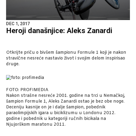
DEC 1, 2017
Heroji današnjice: Aleks Zanardi
Otkrijte priču o bivšem šampionu Formule 1 koji je nakon
stravične nesreće nastavio život i svojim delom inspirisao
druge.
FOTO: PROFIMEDIA
Nakon strašne nesreće 2001. godine na trci u Nemačkoj,
šampion Formule 1, Aleks Zanardi ostao je bez obe noge.
Deceniju kasnije on je i dalje šampion, pobednik
paraolimpijskih igara u biciklizumu u Londonu 2012.
godine i pobednik u kategoriji ručnih bicikala na
Njujorškom maratonu 2011.