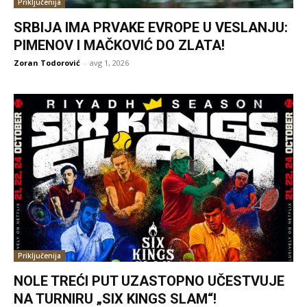
Priključenija
SRBIJA IMA PRVAKE EVROPE U VESLANJU:
PIMENOV I MAČKOVIĆ DO ZLATA!
Zoran Todorović
-
avg 1, 2026
Priključenija
NOLE TREĆI PUT UZASTOPNO UČESTVUJE
NA TURNIRU „SIX KINGS SLAM“!