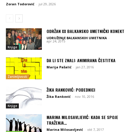
Zoran Todorović
-
jul 29, 2026
ODRŽAN XX BALKANSKO UMETNIČKI KONEKT
UDRUŽENjE BALKANSKIH UMETNIKA
-
apr 24, 2015
Knjige
DA LI STE ZNALI: ANIMIRANA ČESTITKA
Marija Pašalić
-
jan 27, 2016
Zanimljivosti
ŽIKA RANKOVIĆ: POBEDNICI
Žika Ranković
-
nov 10, 2016
Knjige
MARINA MILOSAVLJEVIĆ: KADA SE SPOJE
TRAŽENJA…
Marina Milosavljević
-
okt 7, 2017