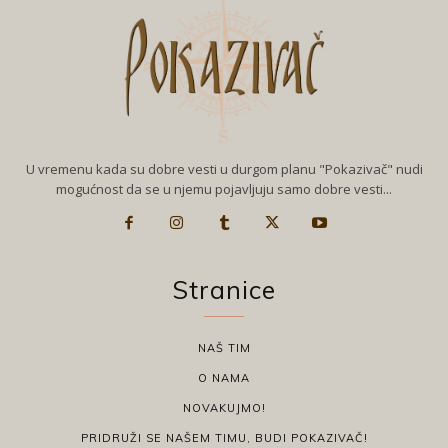
U vremenu kada su dobre vesti u durgom planu "Pokazivač" nudi
mogućnost da se u njemu pojavljuju samo dobre vesti...
Stranice
NAŠ TIM
O NAMA
NOVAKUJMO!
PRIDRUŽI SE NAŠEM TIMU, BUDI POKAZIVAČ!