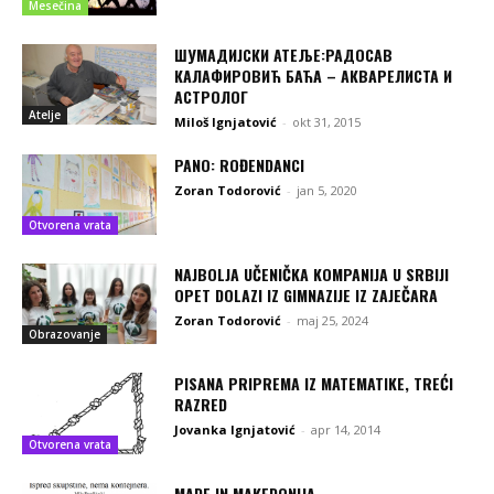
Mesečina
ШУМАДИЈСКИ АТЕЉЕ:РАДОСАВ
КАЛАФИРОВИЋ БАЋА – АКВАРЕЛИСТА И
АСТРОЛОГ
Atelje
Miloš Ignjatović
-
okt 31, 2015
PANO: ROĐENDANCI
Zoran Todorović
-
jan 5, 2020
Otvorena vrata
NAJBOLJA UČENIČKA KOMPANIJA U SRBIJI
OPET DOLAZI IZ GIMNAZIJE IZ ZAJEČARA
Zoran Todorović
-
maj 25, 2024
Obrazovanje
PISANA PRIPREMA IZ MATEMATIKE, TREĆI
RAZRED
Jovanka Ignjatović
-
apr 14, 2014
Otvorena vrata
MADE IN MAKEDONIJA