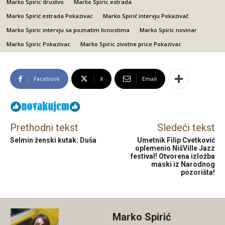
Marko Spiric drustvo
Marko Spiric estrada
Marko Spirić estrada Pokazivac
Marko Spirić intervju Pokazivač
Marko Spiric intervju sa poznatim licnostima
Marko Spiric novinar
Marko Spiric Pokazivac
Marko Spiric zivotne price Pokazivac
Facebook
X
Email
Prethodni tekst
Sledeći tekst
Selmin ženski kutak: Duša
Umetnik Filip Cvetković
oplemenio NišVille Jazz
festival! Otvorena izložba
maski iz Narodnog
pozorišta!
Marko Spirić