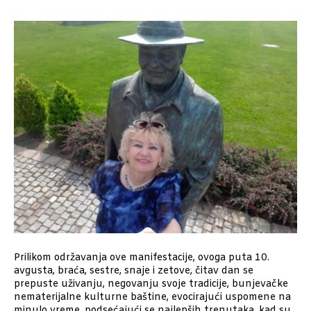
Prilikom održavanja ove manifestacije, ovoga puta 10.
avgusta, braća, sestre, snaje i zetove, čitav dan se
prepuste uživanju, negovanju svoje tradicije, bunjevačke
nematerijalne kulturne baštine, evocirajući uspomene na
minulo vreme, podsećajući se najlepših trenutaka, kad su