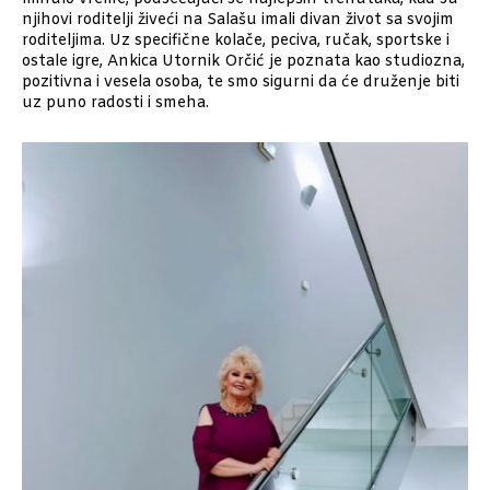
njihovi roditelji živeći na Salašu imali divan život sa svojim
roditeljima. Uz specifične kolače, peciva, ručak, sportske i
ostale igre, Ankica Utornik Orčić je poznata kao studiozna,
pozitivna i vesela osoba, te smo sigurni da će druženje biti
uz puno radosti i smeha.