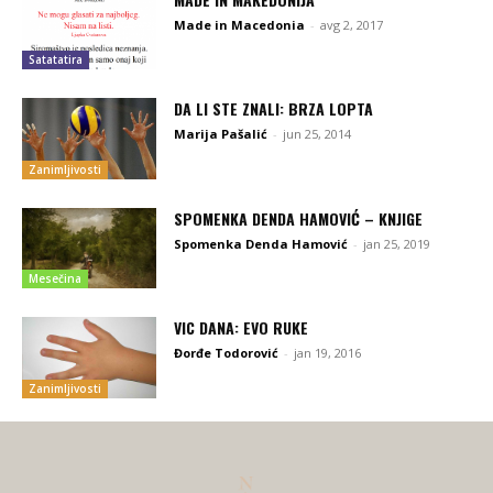
Made in Macedonia
-
avg 2, 2017
Satatatira
DA LI STE ZNALI: BRZA LOPTA
Marija Pašalić
-
jun 25, 2014
Zanimljivosti
SPOMENKA DENDA HAMOVIĆ – KNJIGE
Spomenka Denda Hamović
-
jan 25, 2019
Mesečina
VIC DANA: EVO RUKE
Đorđe Todorović
-
jan 19, 2016
Zanimljivosti