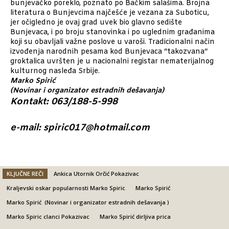
bunjevačko poreklo, poznato po Bačkim salašima. Brojna
literatura o Bunjevcima najčešće je vezana za Suboticu,
jer očigledno je ovaj grad uvek bio glavno sedište
Bunjevaca, i po broju stanovinka i po uglednim građanima
koji su obavljali važne poslove u varoši. Tradicionalni način
izvođenja narodnih pesama kod Bunjevaca “takozvana“
groktalica uvršten je u nacionalni registar nematerijalnog
kulturnog nasleđa Srbije.
Marko Spirić
(
Novinar i organizator estradnih dešavanja)
Kontakt: 063/188-5-998
e-mail: spiric017@hotmail.com
KLJUČNE REČI
Ankica Utornik Orčić Pokazivac
Kraljevski oskar popularnosti Marko Spiric
Marko Spirić
Marko Spirić (Novinar i organizator estradnih dešavanja )
Marko Spiric clanci Pokazivac
Marko Spirić dirljiva prica