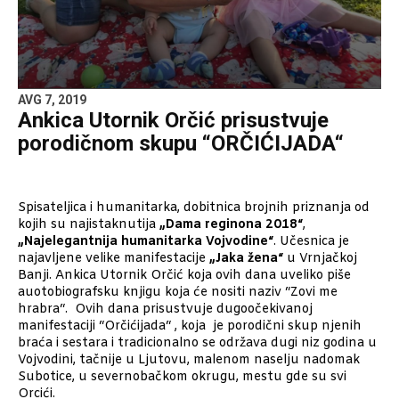
AVG 7, 2019
Ankica Utornik Orčić prisustvuje
porodičnom skupu “ORČIĆIJADA“
Spisateljica i humanitarka, dobitnica brojnih priznanja od
kojih su najistaknutija
„Dama reginona 2018“
,
„Najelegantnija humanitarka Vojvodine“
. Učesnica je
najavljene velike manifestacije
„Jaka žena“
u Vrnjačkoj
Banji. Ankica Utornik Orčić koja ovih dana uveliko piše
auotobiografsku knjigu koja će nositi naziv “Zovi me
hrabra“. Ovih dana prisustvuje dugoočekivanoj
manifestaciji “Orčićijada“ , koja je porodični skup njenih
braća i sestara i tradicionalno se održava dugi niz godina u
Vojvodini, tačnije u Ljutovu, malenom naselju nadomak
Subotice, u severnobačkom okrugu, mestu gde su svi
Orcići.