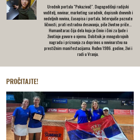
Urednik portala "Pokazivač". Dugogodišnji radijski
voditelj, novinar, marketing saradnik, dopisnik dnevnih i
nedeljnih novina, časopisa i portala. Intervjuiše poznate
ličnosti, prati estradna desavanja, piše životne priče...
Humanitarac čija dela koja je činio i čini za ljude i
životinje govore o njemu. Dobitnik je mnogobrojnih
nagrada i priznanja za doprinos u novinarstvu na
prestižnim manifestacijama. Rođen 1986. godine, živi i
radi u Vranju.
PROČITAJTE!