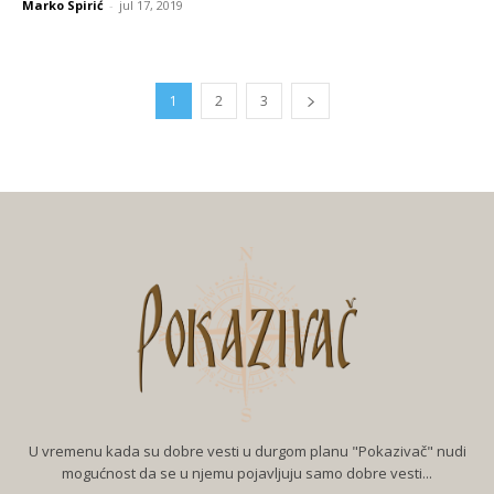
Marko Spirić
-
jul 17, 2019
1
2
3
U vremenu kada su dobre vesti u durgom planu "Pokazivač" nudi
mogućnost da se u njemu pojavljuju samo dobre vesti...