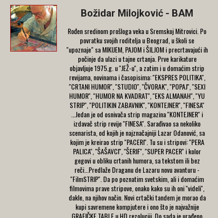
Božidar Milojković - BAM
Rođen sredinom prošloga veka u Sremskoj Mitrovici. Po
povratku svojih roditelja u Beograd, u školi se
"upoznaje" sa MIKIJEM, PAJOM i ŠILJOM i precrtavajući ih
počinje da ulazi u tajne crtanja. Prve karikature
objavljuje 1975.g. u ''JEŽ-u'', a zatim i u domaćim strip
revijama, novinama i časopisima: ''EKSPRES POLITIKA'',
''CRTANI HUMOR'', ''STUDIO'', ''ČVORAK'', ''POPAJ'', ''SEXI
HUMOR'', ''HUMOR NA KVADRAT'', ''EKS ALMANAH'', ''YU
STRIP'', ''POLITIKIN ZABAVNIK'', ''KONTEJNER'', ''FINESA''
...Jedan je od osnivača strip magazina ''KONTEJNER'' i
izdavač strip revije ''FINESA''. Sarađivao sa nekoliko
scenarista, od kojih je najznačajniji Lazar Odanović, sa
kojim je kreirao strip ''PACERI''. Tu su i stripovi: ''PERA
PALICA'', ''ŠAŠAVCI'', ''ŠERIF'', ''SUPER PACER'' i kolor
gegovi u obliku crtanih humora, sa tekstom ili bez
reči...Predlaže Draganu de Lazaru novu avanturu -
''FilmSTRIP''. Da po poznatim svetskim, ali i domaćim
filmovima prave stripove, onako kako su ih oni ''videli'',
dakle, na njihov način. Novi crtački tandem je morao da
kupi savremene kompjutere i ono što je najvažnije
GRAFIČKE TABLE u HD rezoluciji. Do sada je urađeno