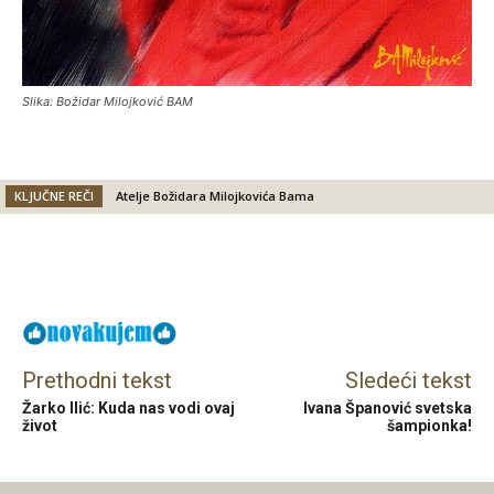
Slika: Božidar Milojković BAM
KLJUČNE REČI
Atelje Božidara Milojkovića Bama
Facebook
X
Email
Prethodni tekst
Sledeći tekst
Žarko Ilić: Kuda nas vodi ovaj
Ivana Španović svetska
život
šampionka!