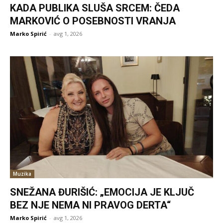
KADA PUBLIKA SLUŠA SRCEM: ČEDA
MARKOVIĆ O POSEBNOSTI VRANJA
Marko Spirić
-
avg 1, 2026
Muzika
SNEŽANA ĐURIŠIĆ: „EMOCIJA JE KLJUČ
BEZ NJE NEMA NI PRAVOG DERTA“
Marko Spirić
-
avg 1, 2026