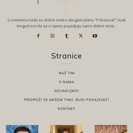
U vremenu kada su dobre vesti u durgom planu "Pokazivač" nudi
mogućnost da se u njemu pojavljuju samo dobre vesti...
Stranice
NAŠ TIM
O NAMA
NOVAKUJMO!
PRIDRUŽI SE NAŠEM TIMU, BUDI POKAZIVAČ!
KONTAKT