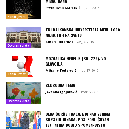
MISAO DANA
Prvoslavka Marković
-
jul 7, 2016
Zanimljivosti
TRI BALKANSKA UNIVERZITETA MEĐU 1.000
NAJBOLJIH NA SVETU
Zoran Todorović
-
avg 7, 2018
Otvorena vrata
MOZGALICA NEDELJE (BR. 226): VO
GLAVONJA
Mihailo Todorović
-
feb 17, 2019
Zanimljivosti
SLOBODNA TEMA
Jovanka Ignjatović
-
mar 4, 2014
Otvorena vrata
DEDA ĐORĐE I DALJE BDI NAD SENIMA
SRPSKIH JUNAKA: POSLEDNJI ČUVAR
ZEJTINLIKA DOBIO SPOMEN-BISTU