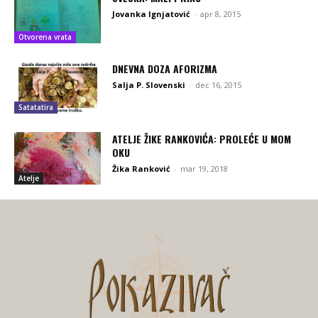
Jovanka Ignjatović
-
apr 8, 2015
Otvorena vrata
DNEVNA DOZA AFORIZMA
Salja P. Slovenski
-
dec 16, 2015
Satatatira
ATELJE ŽIKE RANKOVIĆA: PROLEĆE U MOM
OKU
Žika Ranković
-
mar 19, 2018
Atelje