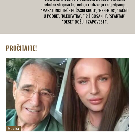
nekoliko stripova koji čekaju realizaciju i objavljivanje:
''MARATONCI TRČE POČASNI KRUG'', ''BEN-HUR'', ''TAČNO
U PODNE'', ''KLEOPATRA'', ''12 ŽIGOSANIH'', ''SPARTAK'',
''DESET BOŽIJIH ZAPOVESTI''.
PROČITAJTE!
Muzika