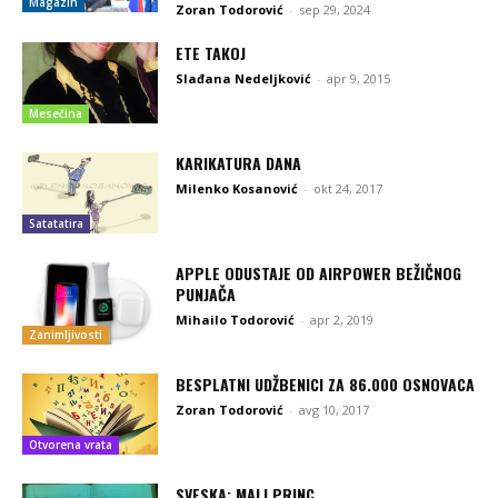
Magazin
Zoran Todorović
-
sep 29, 2024
ЕТЕ ТАКОЈ
Slađana Nedeljković
-
apr 9, 2015
Mesečina
KARIKATURA DANA
Milenko Kosanović
-
okt 24, 2017
Satatatira
APPLE ODUSTAJE OD AIRPOWER BEŽIČNOG
PUNJAČA
Mihailo Todorović
-
apr 2, 2019
Zanimljivosti
BESPLATNI UDŽBENICI ZA 86.000 OSNOVACA
Zoran Todorović
-
avg 10, 2017
Otvorena vrata
SVESKA: MALI PRINC