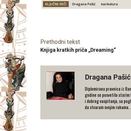
KLJUČNE REČI
Dragana Pašić
karikatura
Facebook
X
Email
Prethodni tekst
Knjiga kratkih priča „Dreaming“
Dragana Pašić
Diplomirana pravnica iz Banj
godine se posvetila starim l
i dobrog vaspitanja, sa pog
da stvaram svojim rukama. J