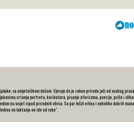
Viber
ReddIt
aluke, sa umjetničkom dušom. Vjeruje da je zakon prirode jači od svakog prava j
jubavima crtanju portreta, karikatura, pisanju aforizama, poezije, priča i slikan
ledom na svijet ispod prirodnih obrva. Sa par loših vrlina i nekoliko dobrih man
edino mi laktanje ne ide od ruke".