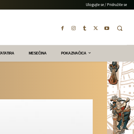
Ulogujte se / Pridružite se
TATATIRA
MESEČINA
POKAZIVAČICA