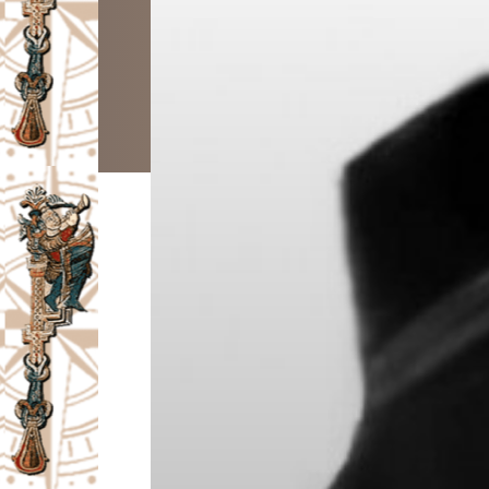
I
V
A
Č