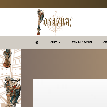
P
VESTI
ZANIMLJIVOSTI
OT
O
K
A
Z