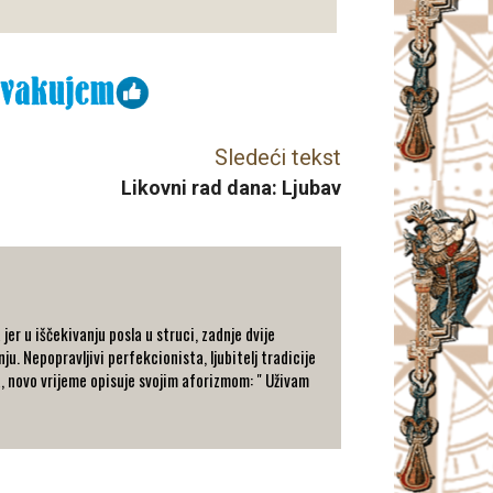
Sledeći tekst
Likovni rad dana: Ljubav
er u iščekivanju posla u struci, zadnje dvije
ju. Nepopravljivi perfekcionista, ljubitelj tradicije
a, novo vrijeme opisuje svojim aforizmom: " Uživam