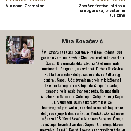
Vic dana: Gramofon
Završen festival stripa u
crnogorskoj prestonici
turizma
Mira Kovačević
Živi i stvara na relaciji Sarajevo-Pančevo. Rođena 1981.
godine u Zemunu. Završila Školu za umetničke zanate u
Šapcu. Diplomirala slikarstvo na Akademiji lepih
umetnosti u Beogradu, u klasi prof. Dušana Otaševića.
Radila kao urednik dečije scene u okviru Kulturnog
centra u Šapcu. Učestvovala na brojnim izložbama i
likovnim kolonijama u Srbiji i okruženju. Do sada je
samostalno izlagala dvanaest puta. Najznacajnije
izlozbe su u Narodnom Sobranju u Sofiji i Galeriji Kapor
u Drvengradu. Osim slikarstvom bavi se i
kostimografijom. Autor je i nekoliko murala koji krase
dečije odeljenje bolnice u Šapcu, Predskolske ustanove
u Šapcu i OŠ "Sveti Sava" u Istocnom Sarajevu. Član je
Udruženja likovnih stvaralaca Šapca i Udruženja likovnih
umetnika „Esnaf“. Koristi i pomalo zaboravljenu tehniku