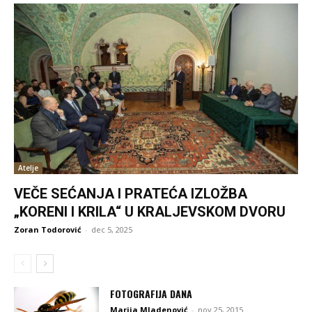
Atelje
VEČE SEĆANJA I PRATEĆA IZLOŽBA
„KORENI I KRILA“ U KRALJEVSKOM DVORU
Zoran Todorović
-
dec 5, 2025
FOTOGRAFIJA DANA
Marija Mladenović
-
nov 25, 2015