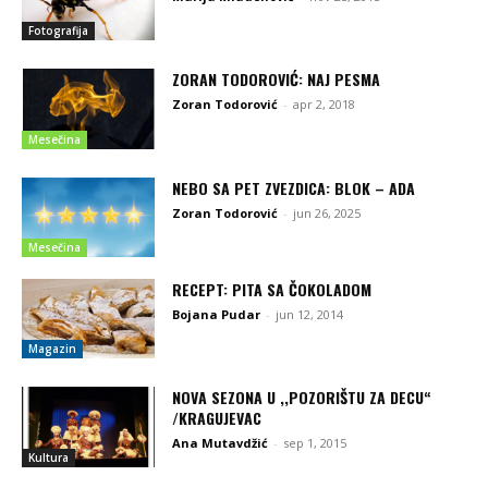
Fotografija
ZORAN TODOROVIĆ: NAJ PESMA
Zoran Todorović
-
apr 2, 2018
Mesečina
NEBO SA PET ZVEZDICA: BLOK – ADA
Zoran Todorović
-
jun 26, 2025
Mesečina
RECEPT: PITA SA ČOKOLADOM
Bojana Pudar
-
jun 12, 2014
Magazin
NOVA SEZONA U ,,POZORIŠTU ZA DECU“
/KRAGUJEVAC
Ana Mutavdžić
-
sep 1, 2015
Kultura