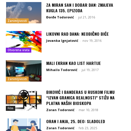
ZA MIRAN SAN I DOBAR DAN: ZMAJEVA
KUGLA 135. EPIZODA
Đorđe Todorović
-
jul 21, 2016
Zanimljivosti
LIKOVNI RAD DANA: NEOBIČNO BIĆE
Jovanka Ignjatović
-
nov 19, 2016
Otvorena vrata
MALI EKRAN KAO LIST HARTIJE
Mihailo Todorović
-
jul 19, 2017
Zanimljivosti
BIKOVIĆ I BANDERAS U RUSKOM FILMU
“IZVAN GRANICA REALNOSTI” STIŽU NA
PLATNA NAŠIH BIOSKOPA
Film
Zoran Todorović
-
mar 10, 2018
ORAN I ANJA, 25. DEO: SLADOLED
Zoran Todorović
-
feb 23, 2025