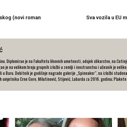
nskog (novi roman
Sva vozila u EU 
ć
nu. Diplomirao je na Fakultetu likovnih umetnosti, odsjek slikarstvo, na Cetin
ao je na velikom broju grupnih izložbi u zemlji i inostranstvu i učesnik je veliko
radi u Baru. Dobitnik je godišnje nagrade galerije „Spinnaker“, na izložbi stude
ih umjetnika Crne Gore, Milutinović, Stijović, Lubarda za 2016. godinu; Plakete 