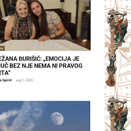
ka
ŽANA ĐURIŠIĆ: „EMOCIJA JE
JUČ BEZ NJE NEMA NI PRAVOG
RTA“
 Spirić
-
avg 1, 2026