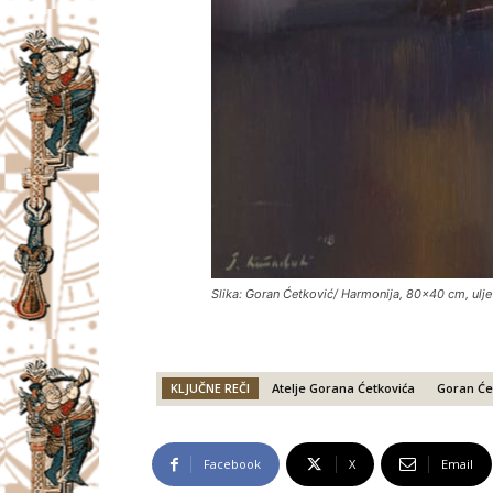
Slika: Goran Ćetković/ Harmonija, 80×40 cm, ulje
KLJUČNE REČI
Atelje Gorana Ćetkovića
Goran Će
Facebook
X
Email