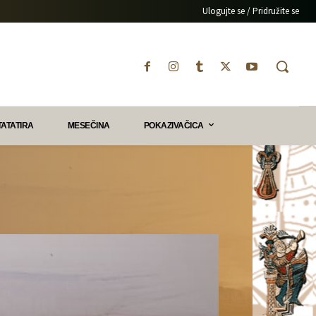
Ulogujte se / Pridružite se
TATATIRA
MESEČINA
POKAZIVAČICA