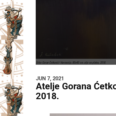
Slika: Goran Ćetković/ Harmonija, 80x40 cm, ulje na platnu, 2018.
JUN 7, 2021
Atelje Gorana Ćetko
2018.