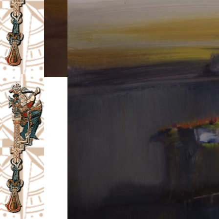
I
V
A
Č