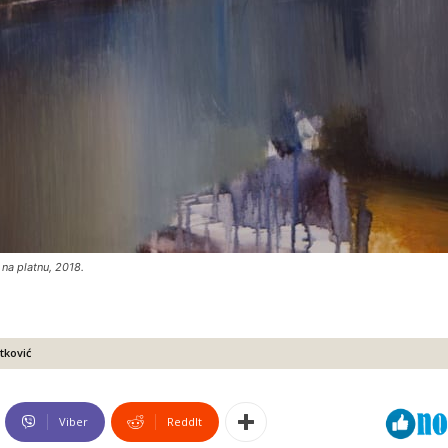
 na platnu, 2018.
tković
Viber
ReddIt