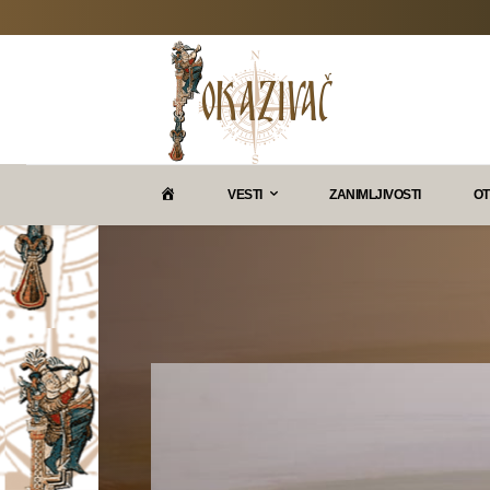
P
VESTI
ZANIMLJIVOSTI
OT
O
K
A
Z