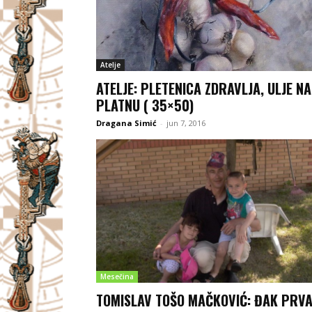
Atelje
ATELJE: PLETENICA ZDRAVLJA, ULJE NA
PLATNU ( 35×50)
Dragana Simić
-
jun 7, 2016
Mesečina
TOMISLAV TOŠO MAČKOVIĆ: ĐAK PRV