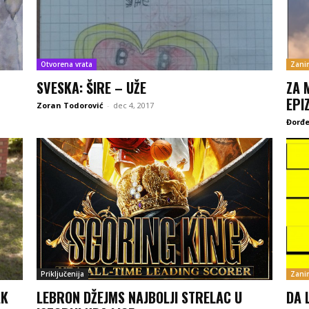
Otvorena vrata
Zanim
SVESKA: ŠIRE – UŽE
ZA 
EPI
Zoran Todorović
-
dec 4, 2017
Đorđe
Priključenija
Zanim
AK
LEBRON DŽEJMS NAJBOLJI STRELAC U
DA 