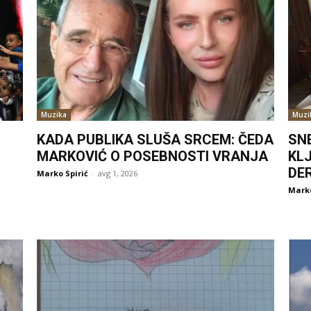
Muzika
Muzi
KADA PUBLIKA SLUŠA SRCEM: ČEDA
SNE
MARKOVIĆ O POSEBNOSTI VRANJA
KL
DE
Marko Spirić
-
avg 1, 2026
Marko