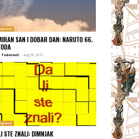
ljivosti
MIRAN SAN I DOBAR DAN: NARUTO 66.
ZODA
 Todorović
-
avg 29, 2015
ljivosti
LI STE ZNALI: DIMNJAK