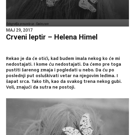
Fotografija preuzeta sa : Favim.com
MAJ 29, 2017
Crveni leptir – Helena Himel
Rekao je da će otići, kad budem imala nekog ko će mi
nedostajati. I kome ću nedostajati. Da ćemo pre toga
pustiti šarenog zmaja i pogledati u nebo. Da ću po
poslednji put osluškivati vetar na njegovim leđima. I
šapat srca. Tako tih, kao da svakog trena nekog gubi.
Voli, znajući da sutra ne postoji.