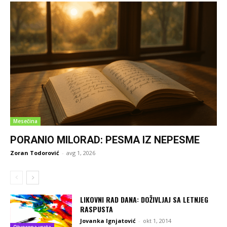
Mesečina
PORANIO MILORAD: PESMA IZ NEPESME
Zoran Todorović
-
avg 1, 2026
LIKOVNI RAD DANA: DOŽIVLJAJ SA LETNJEG
RASPUSTA
Jovanka Ignjatović
-
okt 1, 2014
Otvorena vrata