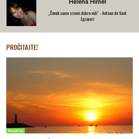
Helena Himel
„Čovek samo srcem dobro vidi" - Antoan de Sent
Egziperi
PROČITAJTE!
Mesečina