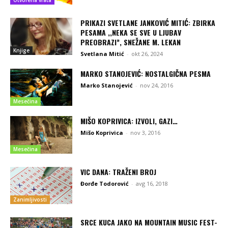
PRIKAZI SVETLANE JANKOVIĆ MITIĆ: ZBIRKA
PESAMA ,,NEKA SE SVE U LJUBAV
PREOBRAZI”, SNEŽANE M. LEKAN
Knjige
Svetlana Mitić
-
okt 26, 2024
MARKO STANOJEVIĆ: NOSTALGIČNA PESMA
Marko Stanojević
-
nov 24, 2016
Mesečina
MIŠO KOPRIVICA: IZVOLI, GAZI…
Mišo Koprivica
-
nov 3, 2016
Mesečina
VIC DANA: TRAŽENI BROJ
Đorđe Todorović
-
avg 16, 2018
Zanimljivosti
SRCE KUCA JAKO NA MOUNTAIN MUSIC FEST-