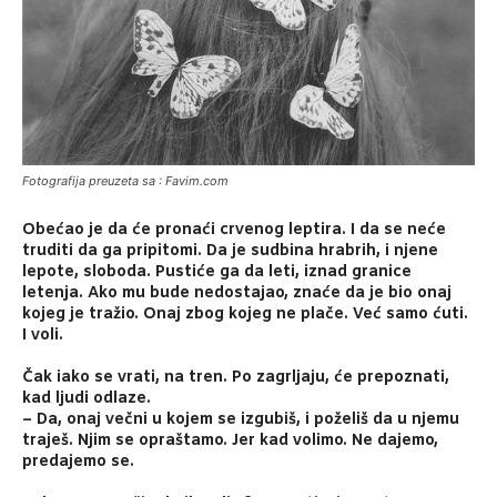
Fotografija preuzeta sa : Favim.com
Obećao je da će pronaći crvenog leptira. I da se neće
truditi da ga pripitomi. Da je sudbina hrabrih, i njene
lepote, sloboda. Pustiće ga da leti, iznad granice
letenja. Ako mu bude nedostajao, znaće da je bio onaj
kojeg je tražio. Onaj zbog kojeg ne plače. Već samo ćuti.
I voli.
Čak iako se vrati, na tren. Po zagrljaju, će prepoznati,
kad ljudi odlaze.
– Da, onaj večni u kojem se izgubiš, i poželiš da u njemu
traješ. Njim se opraštamo. Jer kad volimo. Ne dajemo,
predajemo se.