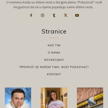
U vremenu kada su dobre vesti u durgom planu "Pokazivač" nudi
mogućnost da se u njemu pojavljuju samo dobre vesti...
Stranice
NAŠ TIM
O NAMA
NOVAKUJMO!
PRIDRUŽI SE NAŠEM TIMU, BUDI POKAZIVAČ!
KONTAKT