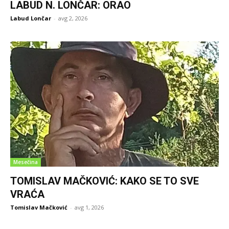
LABUD N. LONČAR: ORAO
Labud Lončar
-
avg 2, 2026
Mesečina
TOMISLAV MAČKOVIĆ: KAKO SE TO SVE
VRAĆA
Tomislav Mačković
-
avg 1, 2026