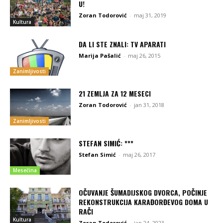
U!
Zoran Todorović
-
maj 31, 2019
Kultura
DA LI STE ZNALI: TV APARATI
Marija Pašalić
-
maj 26, 2015
Zanimljivosti
21 ZEMLJA ZA 12 MESECI
Zoran Todorović
-
jan 31, 2018
Zanimljivosti
STEFAN SIMIĆ: ***
Stefan Simić
-
maj 26, 2017
Mesečina
OČUVANJE ŠUMADIJSKOG DVORCA, POČINJE
REKONSTRUKCIJA KARAĐORĐEVOG DOMA U
RAČI
Kultura
Zoran Todorović
-
jan 24, 2023