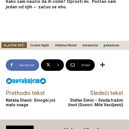
Kako sam naučio da ih volim? Oprosti mi. Postao sam
jedan od njih – začuo se eho.
KLJUČNE REČI
Crveni leptir
Helena Himel
mesecina
pokazivac
Facebook
X
Email
Prethodni tekst
Sledeći tekst
Nataša Stanić: Smogni još
Stefan Simić – Svuda tražim
malo snage
život (Govori: Mile Vasiljević)