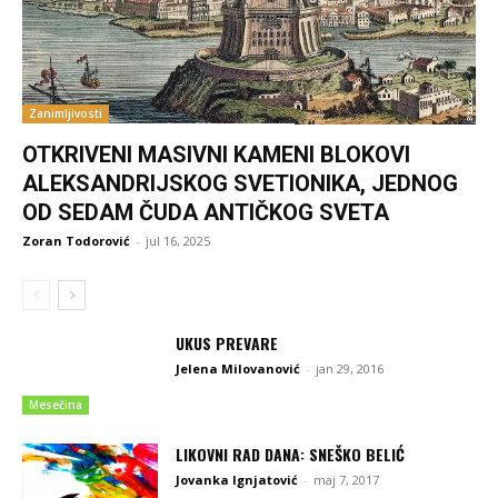
Zanimljivosti
OTKRIVENI MASIVNI KAMENI BLOKOVI
ALEKSANDRIJSKOG SVETIONIKA, JEDNOG
OD SEDAM ČUDA ANTIČKOG SVETA
Zoran Todorović
-
jul 16, 2025
UKUS PREVARE
Jelena Milovanović
-
jan 29, 2016
Mesečina
LIKOVNI RAD DANA: SNEŠKO BELIĆ
Jovanka Ignjatović
-
maj 7, 2017