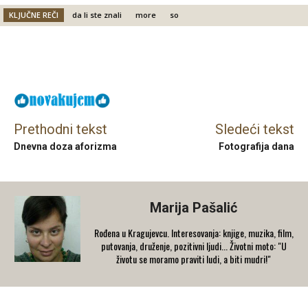
KLJUČNE REČI
da li ste znali
more
so
Facebook
X
Email
Prethodni tekst
Sledeći tekst
Dnevna doza aforizma
Fotografija dana
Marija Pašalić
​Rođena u Kragujevcu. Interesovanja: knjige, muzika, film,
putovanja, druženje, pozitivni ljudi... Životni moto: "U
životu se moramo praviti ludi, a biti mudri!"