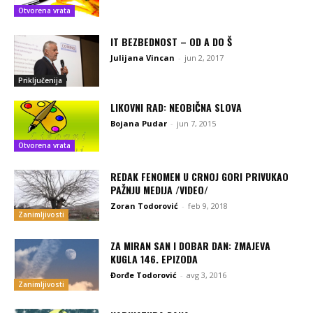
Otvorena vrata
IT BEZBEDNOST – OD A DO Š
Julijana Vincan
-
jun 2, 2017
Priključenija
LIKOVNI RAD: NEOBIČNA SLOVA
Bojana Pudar
-
jun 7, 2015
Otvorena vrata
REDAK FENOMEN U CRNOJ GORI PRIVUKAO
PAŽNJU MEDIJA /VIDEO/
Zoran Todorović
-
feb 9, 2018
Zanimljivosti
ZA MIRAN SAN I DOBAR DAN: ZMAJEVA
KUGLA 146. EPIZODA
Đorđe Todorović
-
avg 3, 2016
Zanimljivosti