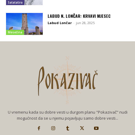
Satatatira
LABUD N. LONČAR: KRVAVI MJESEC
Labud Lončar
-
jun 28, 2025
Mesečina
U vremenu kada su dobre vesti u durgom planu "Pokazivač" nudi
mogućnost da se u njemu pojavljuju samo dobre vesti...