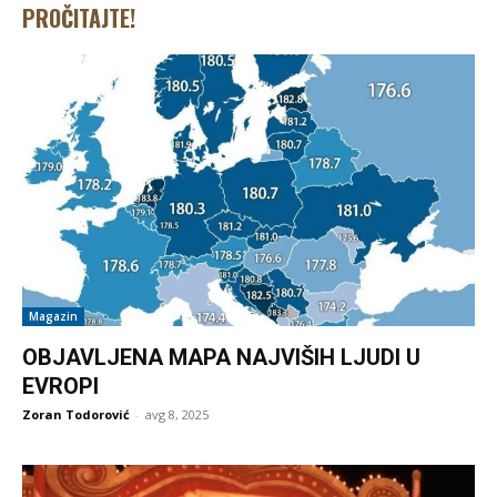
PROČITAJTE!
Magazin
OBJAVLJENA MAPA NAJVIŠIH LJUDI U
EVROPI
Zoran Todorović
-
avg 8, 2025