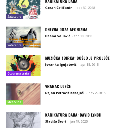
KARIKATURA DANA
Goran Ćeličanin
-
dec 30, 2018
Satatatira
DNEVNA DOZA AFORIZMA
Deana Sailović
-
feb 18, 2018
Satatatira
MUZIČKA ZBIRKA: DOŠLO JE PROLEĆE
Jovanka Ignjatović
-
apr 15, 2015
Otvorena vrata
VRABAC ULEĆE
Dejan Petrović Kobajaši
-
nov 2, 2015
Mesečina
KARIKATURA DANA: DAVID LYNCH
Slaviša Ševrt
-
jan 19, 2025