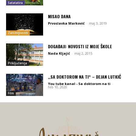
Satatatira
MISAO DANA
Prvoslavka Marković
-
maj 3, 2019
Zanimljivosti
DOGAĐAJI: NOVOSTI IZ MOJE ŠKOLE
Nada Kljajić
-
maj 2, 2015
Priključenija
,,SA DOKTOROM NA TI“ – DEJAN LUTKIĆ
You tube kanal - Sa doktorom na ti
-
feb 10, 2020
Film