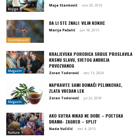
Maja Stanković
-
nov 29, 2016
Knjige
DA LI STE ZNALI: VILIN KONJIC
Marija Pašalić
-
jun 18, 2015
Zanimljivosti
KRALJEVSKA PORODICA SRBIJE PROSLAVILA
KRSNU SLAVU, SVETOG ANDREJA
PRVOZVANOG
Magazin
Zoran Todorović
-
dec 13, 2024
NAPRAVITE SAMI DOMAĆI PELINKOVAC,
ZLATA VREDAN LEK
Zoran Todorović
-
jul 22, 2018
Magazin
AKO SUTRA NIKAD NE DOĐE – POETSKA
DRAMA- ZAGREB – SPLIT
Nada Vučičić
-
dec 4, 2015
Kultura