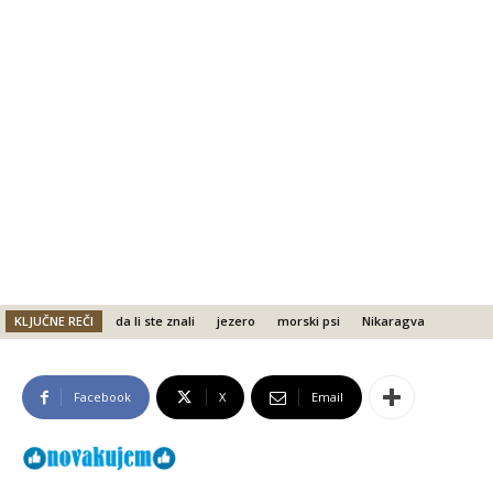
KLJUČNE REČI
da li ste znali
jezero
morski psi
Nikaragva
Facebook
X
Email