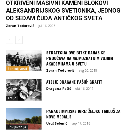
OTKRIVENI MASIVNI KAMENI BLOKOVI
ALEKSANDRIJSKOG SVETIONIKA, JEDNOG
OD SEDAM ČUDA ANTIČKOG SVETA
Zoran Todorović
-
jul 16, 2025
STRATEGIJA OVE BITKE DANAS SE
PROUČAVA NA NAJPOZNATIJIM VOJNIM
AKADEMIJAMA U SVETU
Zanimljivosti
Zoran Todorović
-
avg 20, 2018
ATELJE DRAGANE PAŠIĆ: GRAFIT
Dragana Pašić
-
okt 16, 2017
Atelje
PARAOLIMPIJSKE IGRE: ŽELJKO I MILOŠ ZA
NOVE MEDALJE
Uroš Selenić
-
sep 17, 2016
Priključenija