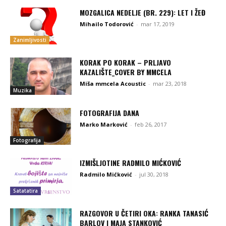
MOZGALICA NEDELJE (BR. 229): LET I ŽEĐ
Mihailo Todorović
-
mar 17, 2019
Zanimljivosti
KORAK PO KORAK – PRLJAVO
KAZALIŠTE_COVER BY MMCELA
Miša mmcela Acoustic
-
mar 23, 2018
Muzika
FOTOGRAFIJA DANA
Marko Marković
-
feb 26, 2017
Fotografija
IZMIŠLJOTINE RADMILO MIĆKOVIĆ
Radmilo Mićković
-
jul 30, 2018
Satatatira
RAZGOVOR U ČETIRI OKA: RANKA TANASIĆ
BARLOV I MAJA STANKOVIĆ