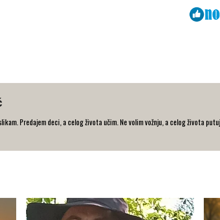
Viber
ReddIt
ć
 slikam. Predajem deci, a celog života učim. Ne volim vožnju, a celog života put