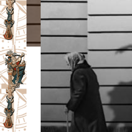
I
V
A
Č