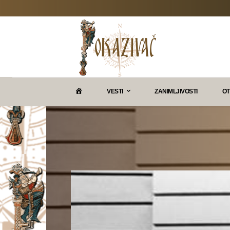
P
VESTI
ZANIMLJIVOSTI
OT
O
K
A
Z