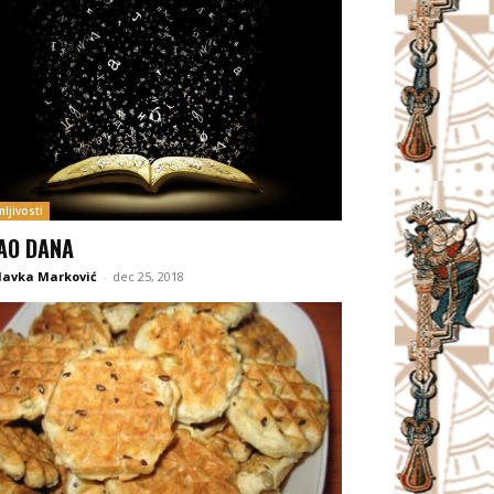
ljivosti
AO DANA
lavka Marković
-
dec 25, 2018