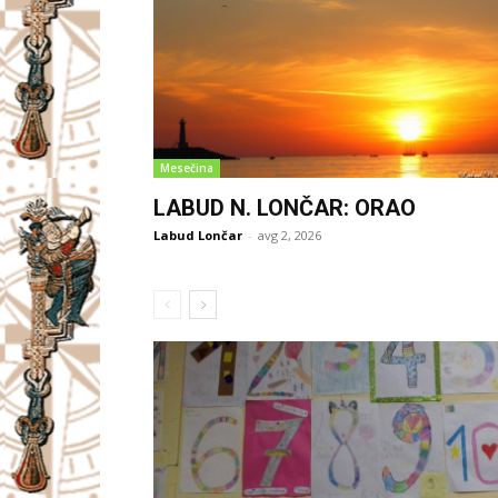
Mesečina
LABUD N. LONČAR: ORAO
Labud Lončar
-
avg 2, 2026