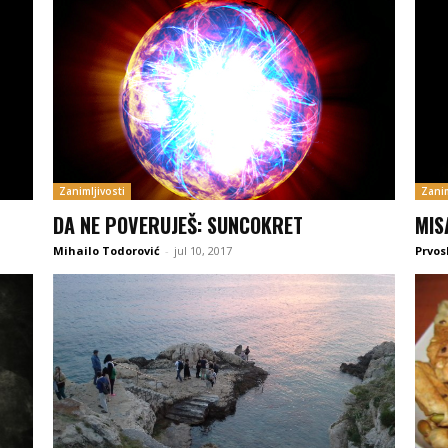
Zanimljivosti
Zanim
DA NE POVERUJEŠ: SUNCOKRET
MIS
Mihailo Todorović
-
jul 10, 2017
Prvos