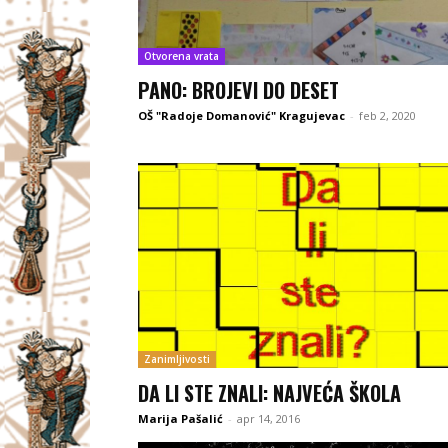
Otvorena vrata
PANO: BROJEVI DO DESET
OŠ "Radoje Domanović" Kragujevac
-
feb 2, 2020
Zanimljivosti
DA LI STE ZNALI: NAJVEĆA ŠKOLA
Marija Pašalić
-
apr 14, 2016