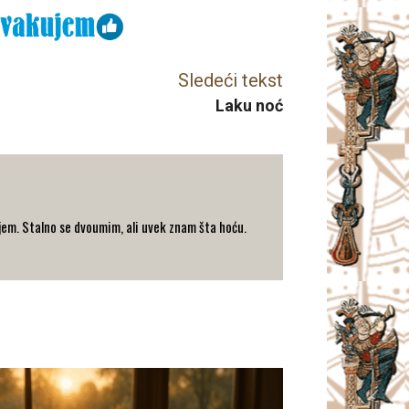
Sledeći tekst
Laku noć
ujem. Stalno se dvoumim, ali uvek znam šta hoću.