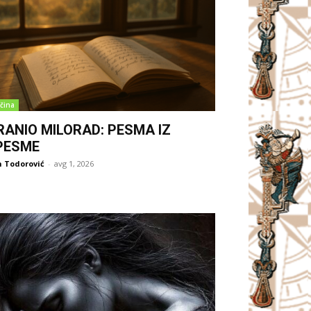
čina
RANIO MILORAD: PESMA IZ
PESME
 Todorović
-
avg 1, 2026