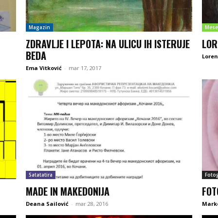
Magazin
Mese
ZDRAVLJE I LEPOTA: NA ULICU IH ISTERUJE
LOR
BEDA
Lore
Ema Vitković
-
mar 17, 2017
Satatatira
Fotog
MADE IN MAKEDONIJA
FOT
Deana Sailović
-
mar 28, 2016
Mark