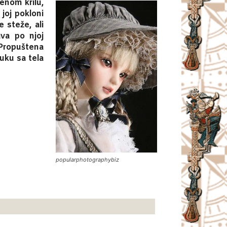
enom krilu,
joj pokloni
e steže, ali
ava po njoj
 Propuštena
ruku sa tela
popularphotographybiz