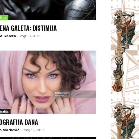
čina
ENA GALETA: DISTIMIJA
na Galeta
-
avg 13, 2025
rafija
OGRAFIJA DANA
o Marković
-
maj 13, 2018