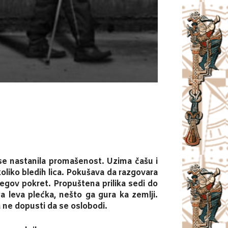
e nastanila promašenost. Uzima čašu i
koliko bledih lica. Pokušava da razgovara
jegov pokret. Propuštena prilika sedi do
ga leva plećka, nešto ga gura ka zemlji.
 ne dopusti da se oslobodi.