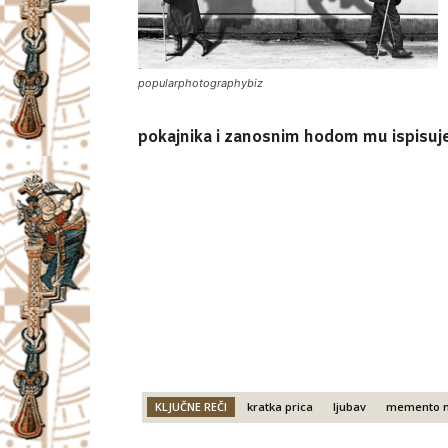
popularphotographybiz
pokajnika i zanosnim hodom mu ispisuj
KLJUČNE REČI
kratka prica
ljubav
memento 