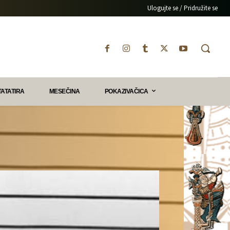
Ulogujte se / Pridružite se
TATATIRA
MESEČINA
POKAZIVAČICA