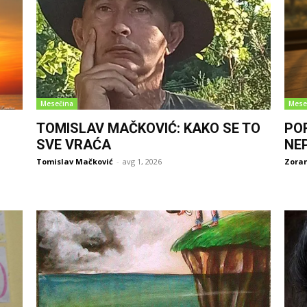
Mesečina
Mese
TOMISLAV MAČKOVIĆ: KAKO SE TO
PO
SVE VRAĆA
NE
Tomislav Mačković
-
avg 1, 2026
Zoran