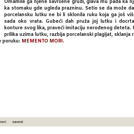
Omamile ga njene savršene grudi, glava mu pada ka nj
ka stomaku gde ugleda prazninu. Setio se da može da 
porcelansku lutku ne bi li sklonila ruku koja ga još viš
sada oko vrata. Gubeći dah pruža joj lutku i docrt
konture svog lika, praveći imitaciju nerođenog deteta.
prilika uzima lutku, razbija porcelanski plagijat, sklanja 
e poruku:
MEMENTO MORI
.
mori
savest