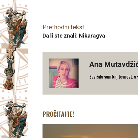
Facebook
X
Email
Prethodni tekst
Da li ste znali: Nikaragva
Ana Mutavdži
Završila sam književnost, a
PROČITAJTE!