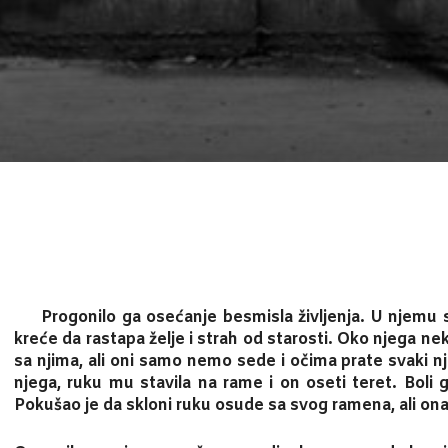
Progonilo ga osećanje besmisla življenja. U njemu s
kreće da rastapa želje i strah od starosti. Oko njega ne
sa njima, ali oni samo nemo sede i očima prate svaki n
njega, ruku mu stavila na rame i on oseti teret. Boli 
Pokušao je da skloni ruku osude sa svog ramena, ali ona