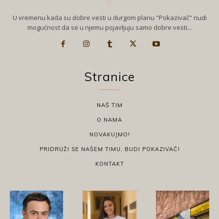
U vremenu kada su dobre vesti u durgom planu "Pokazivač" nudi
mogućnost da se u njemu pojavljuju samo dobre vesti...
Stranice
NAŠ TIM
O NAMA
NOVAKUJMO!
PRIDRUŽI SE NAŠEM TIMU, BUDI POKAZIVAČ!
KONTAKT