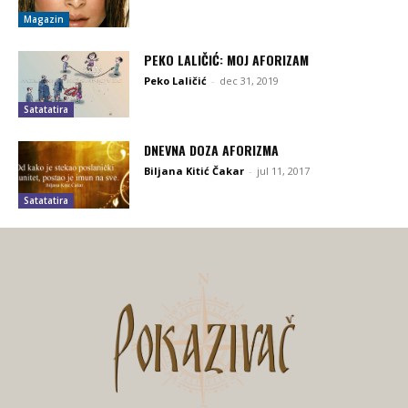
Magazin
PEKO LALIČIĆ: MOJ AFORIZAM
Peko Laličić
-
dec 31, 2019
Satatatira
DNEVNA DOZA AFORIZMA
Biljana Kitić Čakar
-
jul 11, 2017
Satatatira