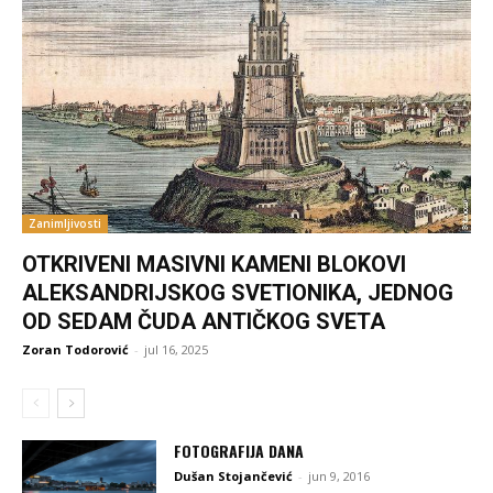
Zanimljivosti
OTKRIVENI MASIVNI KAMENI BLOKOVI
ALEKSANDRIJSKOG SVETIONIKA, JEDNOG
OD SEDAM ČUDA ANTIČKOG SVETA
Zoran Todorović
-
jul 16, 2025
FOTOGRAFIJA DANA
Dušan Stojančević
-
jun 9, 2016