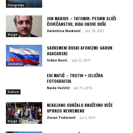
Fotografija
JON MARIUS – TATOMIR: PESNIK SLUŽI
ČOVEČANSTVU, KIDA OKOVE DUŠE
Valentina Novković
-
dec 18, 2021
Knjige
SAVREMENI RUSKI AFORIZMI: GARUN
AGACARSKI
Srđan Đurić
-
sep 22, 2019
Satatatira
EDI MATIĆ‎ – TRSTIH + IZLOŽBA
FOTOGRAFIJA
Nada Vučičić
-
jan 11, 2016
Kultura
NEKAZANO ODRŽALO KNJIŽEVNO VEČE
UPRKOS NEVREMENU
Zoran Todorović
-
jul 3, 2023
Knjige