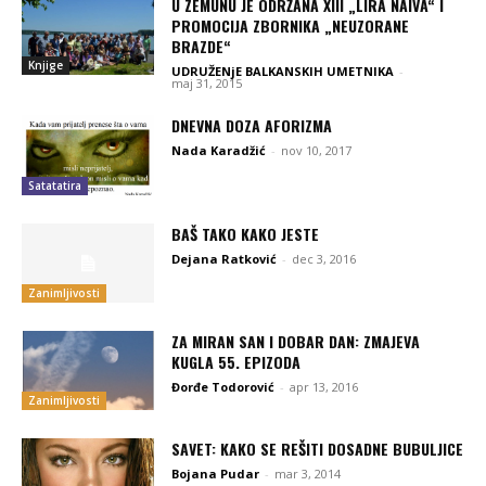
U ZEMUNU JE ODRŽANA XIII „LIRA NAIVA“ I
PROMOCIJA ZBORNIKA „NEUZORANE
BRAZDE“
Knjige
UDRUŽENjE BALKANSKIH UMETNIKA
-
maj 31, 2015
DNEVNA DOZA AFORIZMA
Nada Karadžić
-
nov 10, 2017
Satatatira
BAŠ TAKO KAKO JESTE
Dejana Ratković
-
dec 3, 2016
Zanimljivosti
ZA MIRAN SAN I DOBAR DAN: ZMAJEVA
KUGLA 55. EPIZODA
Đorđe Todorović
-
apr 13, 2016
Zanimljivosti
SAVET: KAKO SE REŠITI DOSADNE BUBULJICE
Bojana Pudar
-
mar 3, 2014