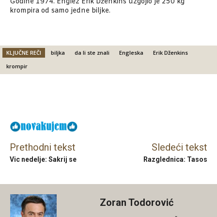
Godine 1974. Englez Erik Dženkins uzgojio je 250 kg
krompira od samo jedne biljke.
KLJUČNE REČI
biljka
da li ste znali
Engleska
Erik Dženkins
krompir
Facebook
X
Email
Viber
Prethodni tekst
Sledeći tekst
Vic nedelje: Sakrij se
Razglednica: Tasos
Zoran Todorović