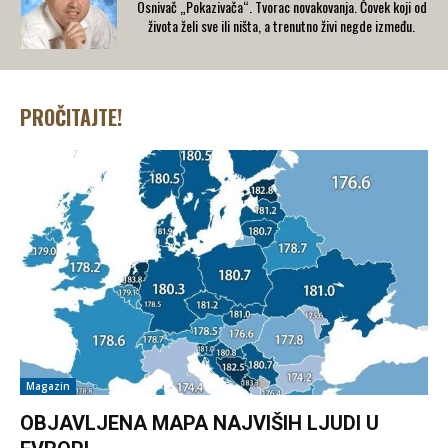
Osnivač „Pokazivača“. Tvorac novakovanja. Čovek koji od
života želi sve ili ništa, a trenutno živi negde između.
PROČITAJTE!
Magazin
OBJAVLJENA MAPA NAJVIŠIH LJUDI U