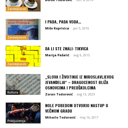
Zanimljivosti
I PADA, PADA VODA…
Mišo Koprivica
-
jan 5, 2016
Zanimljivosti
DA LI STE ZNALI: TIKVICA
Marija Pašalić
-
avg 6, 2015
Zanimljivosti
„SLOVA I ŽIVOTINJE IZ MIROSLAVLJEVOG
JEVANĐELJA“ – DRAGOCENOST BLIŽA
OSNOVCIMA I PREDŠKOLCIMA
Kultura
Zoran Todorović
-
avg 13, 2025
NOLE POBEDOM OTVORIO NASTUP U
VEČNOM GRADU
Mihailo Todorović
-
maj 16, 2017
Priključenija