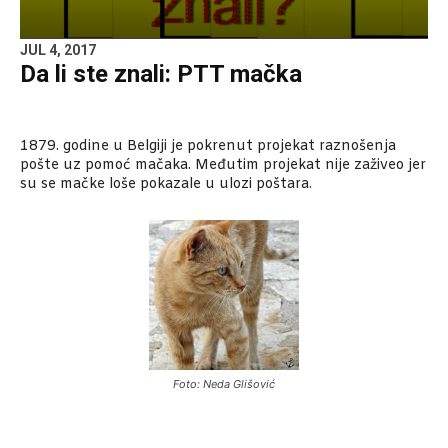
JUL 4, 2017
Da li ste znali: PTT mačka
1879. godine u Belgiji je pokrenut projekat raznošenja
pošte uz pomoć mačaka. Međutim projekat nije zaživeo jer
su se mačke loše pokazale u ulozi poštara.
Foto: Neda Glišović