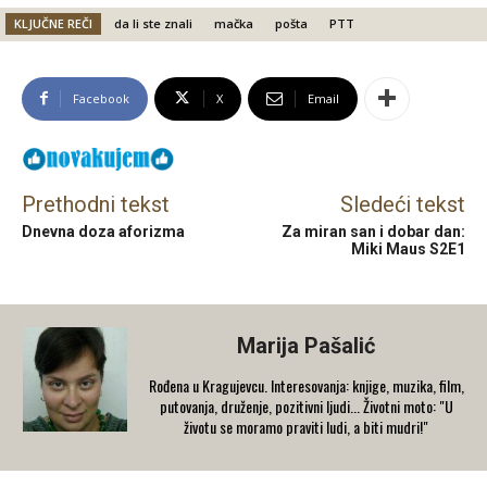
KLJUČNE REČI
da li ste znali
mačka
pošta
PTT
Facebook
X
Email
Prethodni tekst
Sledeći tekst
Dnevna doza aforizma
Za miran san i dobar dan:
Miki Maus S2E1
Marija Pašalić
​Rođena u Kragujevcu. Interesovanja: knjige, muzika, film,
putovanja, druženje, pozitivni ljudi... Životni moto: "U
životu se moramo praviti ludi, a biti mudri!"