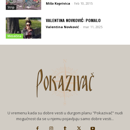
Mišo Koprivica
-
feb 10, 2015
Strip
VALENTINA NOVKOVIĆ: POMALO
Valentina Novković
-
mar 11, 2025
Mesečina
U vremenu kada su dobre vesti u durgom planu "Pokazivač" nudi
mogućnost da se u njemu pojavljuju samo dobre vesti...