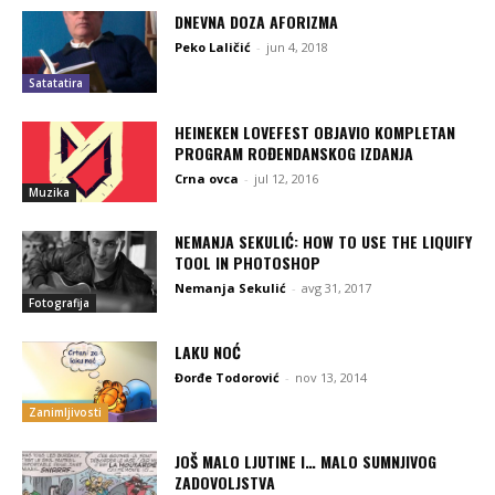
DNEVNA DOZA AFORIZMA
Peko Laličić
-
jun 4, 2018
Satatatira
HEINEKEN LOVEFEST OBJAVIO KOMPLETAN
PROGRAM ROĐENDANSKOG IZDANJA
Crna ovca
-
jul 12, 2016
Muzika
NEMANJA SEKULIĆ: HOW TO USE THE LIQUIFY
TOOL IN PHOTOSHOP
Nemanja Sekulić
-
avg 31, 2017
Fotografija
LAKU NOĆ
Đorđe Todorović
-
nov 13, 2014
Zanimljivosti
JOŠ MALO LJUTINE I… MALO SUMNJIVOG
ZADOVOLJSTVA