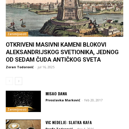
Zanimljivosti
OTKRIVENI MASIVNI KAMENI BLOKOVI
ALEKSANDRIJSKOG SVETIONIKA, JEDNOG
OD SEDAM ČUDA ANTIČKOG SVETA
Zoran Todorović
-
jul 16, 2025
MISAO DANA
Prvoslavka Marković
-
feb 20, 2017
Zanimljivosti
VIC NEDELJE: SLATKA KAFA
Đorđe Todorović
-
dec 4, 2016