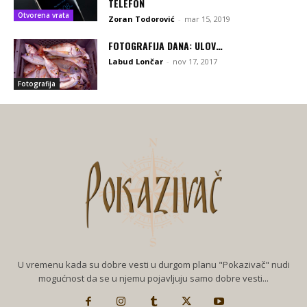
TELEFON
Otvorena vrata
Zoran Todorović
-
mar 15, 2019
FOTOGRAFIJA DANA: ULOV…
Labud Lončar
-
nov 17, 2017
Fotografija
U vremenu kada su dobre vesti u durgom planu "Pokazivač" nudi
mogućnost da se u njemu pojavljuju samo dobre vesti...