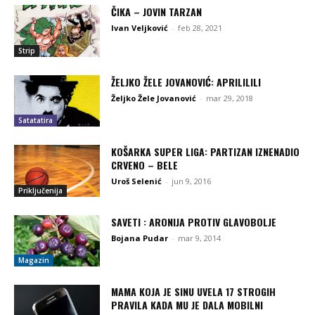
ČIKA – JOVIN TARZAN
Ivan Veljković
-
feb 28, 2021
Strip
ŽELJKO ŽELE JOVANOVIĆ: APRILILILI
Željko Žele Jovanović
-
mar 29, 2018
Satatatira
KOŠARKA SUPER LIGA: PARTIZAN IZNENADIO
CRVENO – BELE
Uroš Selenić
-
jun 9, 2016
Priključenija
SAVETI : ARONIJA PROTIV GLAVOBOLJE
Bojana Pudar
-
mar 9, 2014
Magazin
MAMA KOJA JE SINU UVELA 17 STROGIH
PRAVILA KADA MU JE DALA MOBILNI