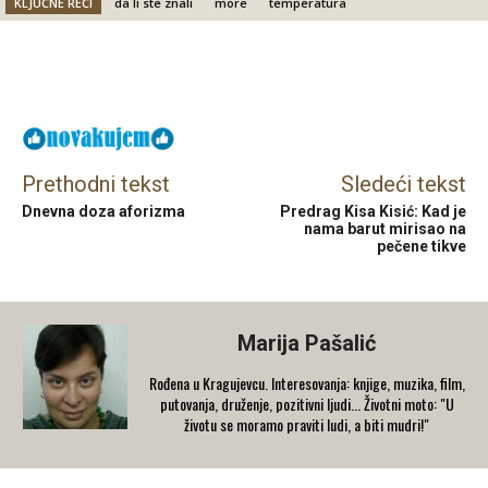
KLJUČNE REČI
da li ste znali
more
temperatura
Facebook
X
Email
Prethodni tekst
Sledeći tekst
Dnevna doza aforizma
Predrag Kisa Kisić: Kad je
nama barut mirisao na
pečene tikve
Marija Pašalić
​Rođena u Kragujevcu. Interesovanja: knjige, muzika, film,
putovanja, druženje, pozitivni ljudi... Životni moto: "U
životu se moramo praviti ludi, a biti mudri!"