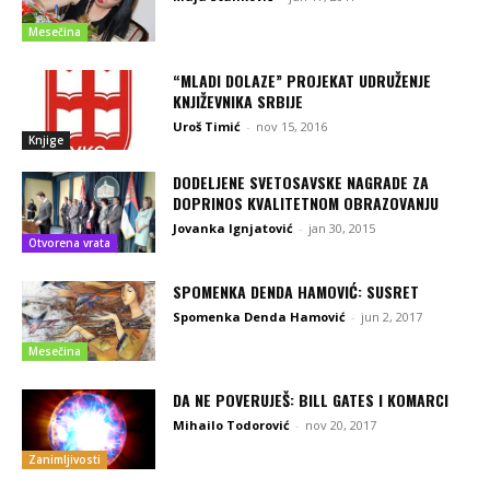
Mesečina
“MLADI DOLAZE” PROJEKAT UDRUŽENJE
KNJIŽEVNIKA SRBIJE
Uroš Timić
-
nov 15, 2016
Knjige
DODELJENE SVETOSAVSKE NAGRADE ZA
DOPRINOS KVALITETNOM OBRAZOVANJU
Jovanka Ignjatović
-
jan 30, 2015
Otvorena vrata
SPOMENKA DENDA HAMOVIĆ: SUSRET
Spomenka Denda Hamović
-
jun 2, 2017
Mesečina
DA NE POVERUJEŠ: BILL GATES I KOMARCI
Mihailo Todorović
-
nov 20, 2017
Zanimljivosti