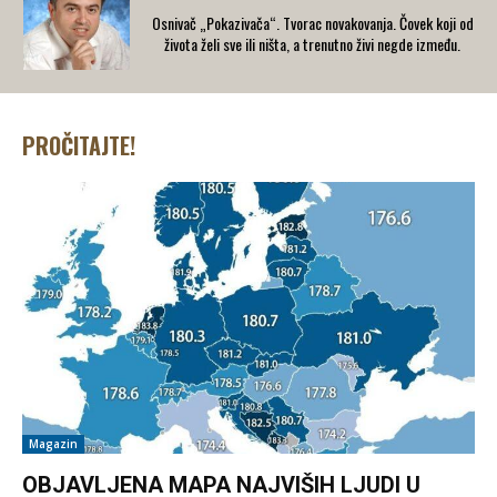
Osnivač „Pokazivača“. Tvorac novakovanja. Čovek koji od
života želi sve ili ništa, a trenutno živi negde između.
PROČITAJTE!
Magazin
OBJAVLJENA MAPA NAJVIŠIH LJUDI U