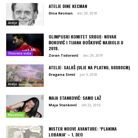
ATELJE DINE KECMAN
Dina Kecman
-
dec 20, 2018
Atelje
OLIMPIJSKI KOMITET SRBIJE: NOVAK
ĐOKOVIĆ I TIJANA BOŠKOVIĆ NAJBOLJI U
2019.
Otvorena vrata
Zoran Todorović
-
dec 29, 2019
ATELJE: SALAŠ (ULJE NA PLATNU, 60X80CM)
Dragana Simić
-
jun 5, 2018
Atelje
MAJA STANKOVIĆ: SAMO LAŽ
Maja Stanković
-
okt 22, 2016
Mesečina
MISTER NOOVE AVANTURE: ‘PLANINA
LOBANJA’ – 1. DEO