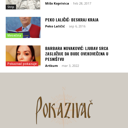
Mišo Koprivica
-
feb 28, 2017
Strip
PEKO LALIČIĆ: BESKRAJ KRAJA
Peko Laličić
-
sep 6, 2016
Mesečina
BARBARA NOVAKOVIĆ: LJUBAV SRCA
ZASLUŽUJE DA BUDE OVEKOVEČENA U
PESNIŠTVU
Pokazivač pokazuje
Artkum
-
mar 3, 2022