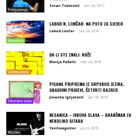
Zoran Todorović
-
dec 26, 2017
Priključenija
LABUD N. LONČAR: NA PUTU ZA SJEVER
Labud Lončar
-
sep 26, 2018
Mesečina
DA LI STE ZNALI: RUŽE
Marija Pašalić
-
mar 26, 2018
Zanimljivosti
PISANA PRIPREMA IZ SRPSKOG JEZIKA,
GRADIVNI PRIDEVI, ČETVRTI RAZRED
Jovanka Ignjatović
-
apr 18, 2016
Otvorena vrata
NESANICA – IVKOVA SLAVA – ARANŽMAN ZA
NEKOLIKO GITARA
Yesiloveguitar
-
jul 21, 2019
Muzika