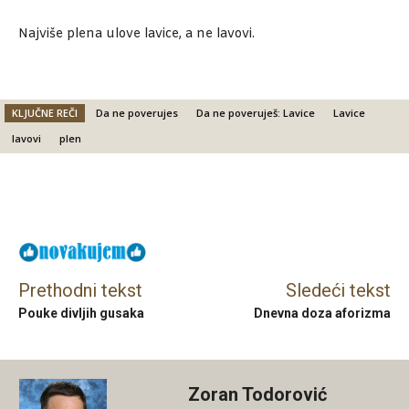
Najviše plena ulove lavice, a ne lavovi.
KLJUČNE REČI
Da ne poverujes
Da ne poveruješ: Lavice
Lavice
lavovi
plen
Facebook
X
Email
Prethodni tekst
Sledeći tekst
Pouke divljih gusaka
Dnevna doza aforizma
Zoran Todorović