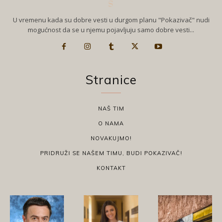
U vremenu kada su dobre vesti u durgom planu "Pokazivač" nudi
mogućnost da se u njemu pojavljuju samo dobre vesti...
Stranice
NAŠ TIM
O NAMA
NOVAKUJMO!
PRIDRUŽI SE NAŠEM TIMU, BUDI POKAZIVAČ!
KONTAKT