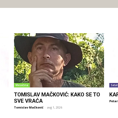
Mesečina
Satat
TOMISLAV MAČKOVIĆ: KAKO SE TO
KA
SVE VRAĆA
Petar
Tomislav Mačković
-
avg 1, 2026