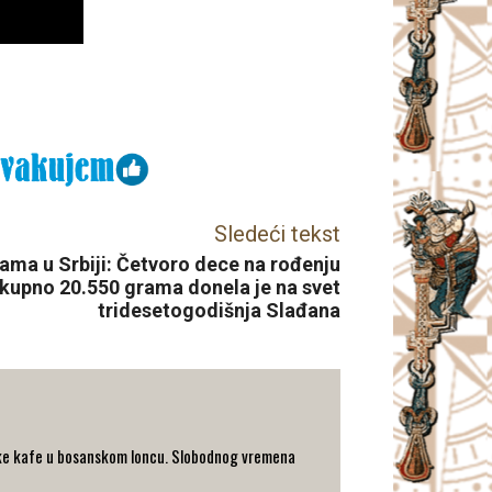
Sledeći tekst
ma u Srbiji: Četvoro dece na rođenju
kupno 20.550 grama donela je na svet
tridesetogodišnja Slađana
turske kafe u bosanskom loncu. Slobodnog vremena