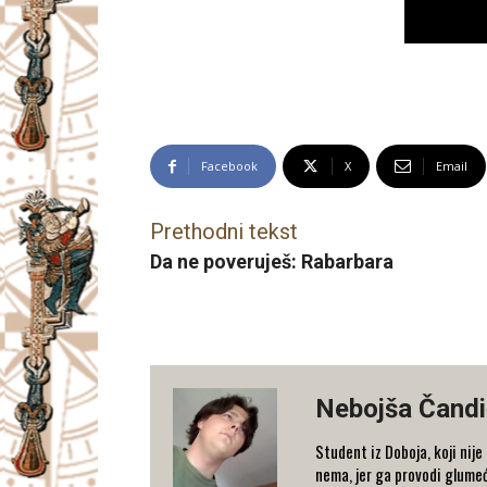
Facebook
X
Email
Prethodni tekst
Da ne poveruješ: Rabarbara
Nebojša Čandi
Student iz Doboja, koji nij
nema, jer ga provodi glumeć