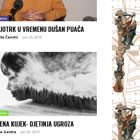
atira
JOTRK U VREMENU DUŠAN PUAČA
ša Čandić
-
jun 26, 2018
čina
ENA KUJEK- DJETINJA UGROZA
na Galeta
-
jan 30, 2019