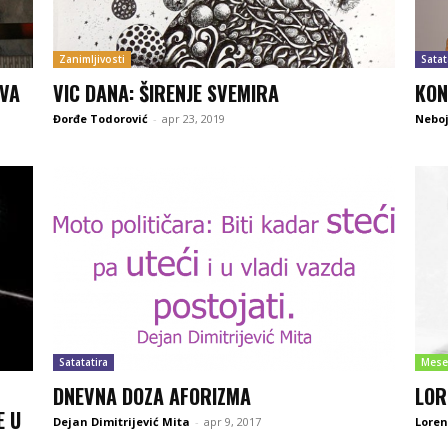
Zanimljivosti
Satat
TVA
VIC DANA: ŠIRENJE SVEMIRA
KON
Đorđe Todorović
-
apr 23, 2019
Neboj
Satatatira
Mese
DNEVNA DOZA AFORIZMA
LOR
E U
Dejan Dimitrijević Mita
-
apr 9, 2017
Lore