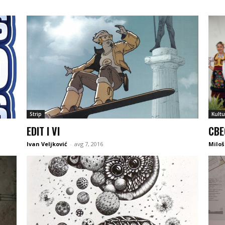
Strip
Kultu
EDIT I VI
СВЕ
Ivan Veljković
-
avg 7, 2016
Miloš