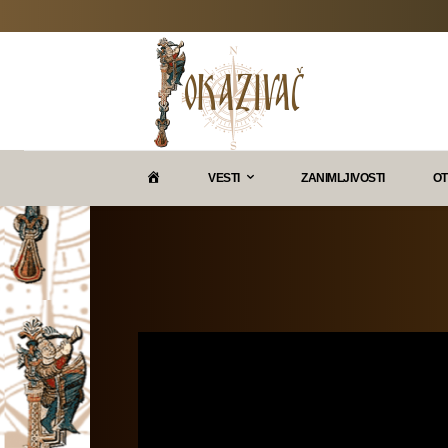
P
VESTI
ZANIMLJIVOSTI
OT
O
K
A
Z