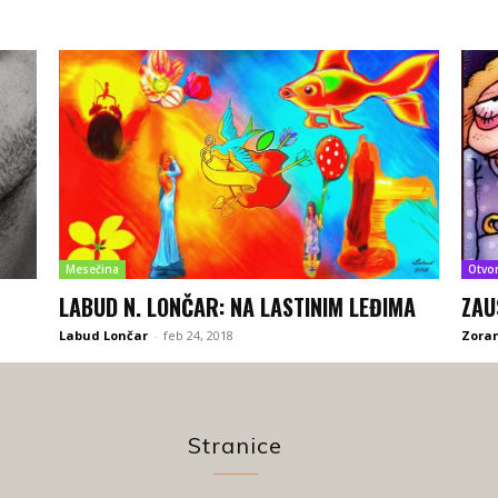
Mesečina
Otvo
LABUD N. LONČAR: NA LASTINIM LEĐIMA
ZAU
Labud Lončar
-
feb 24, 2018
Zoran
Stranice