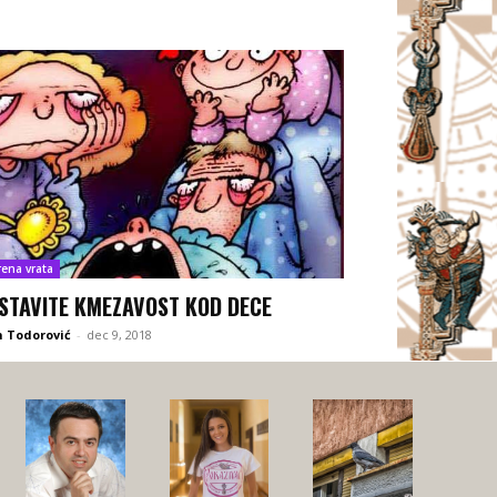
rena vrata
STAVITE KMEZAVOST KOD DECE
 Todorović
-
dec 9, 2018