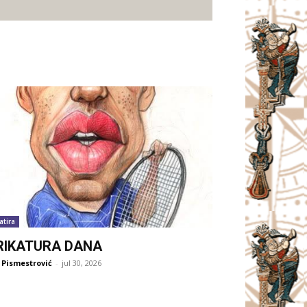
atira
RIKATURA DANA
 Pismestrović
-
jul 30, 2026