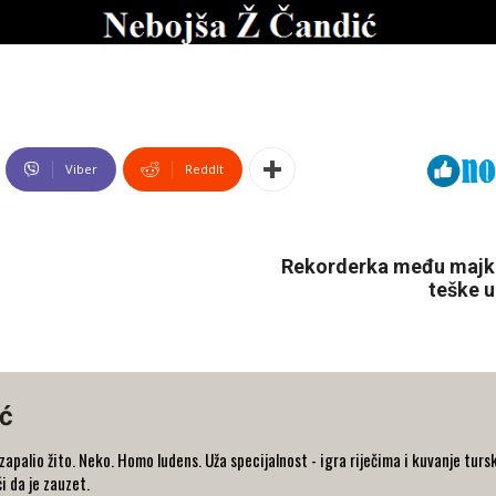
Viber
ReddIt
Rekorderka među majka
teške u
ć
e zapalio žito. Neko. Homo ludens. Uža specijalnost - igra riječima i kuvanje 
i da je zauzet.