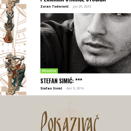
Zoran Todorović
-
jun 29, 2025
Mesečina
STEFAN SIMIĆ: ***
Stefan Simić
-
dec 9, 2016