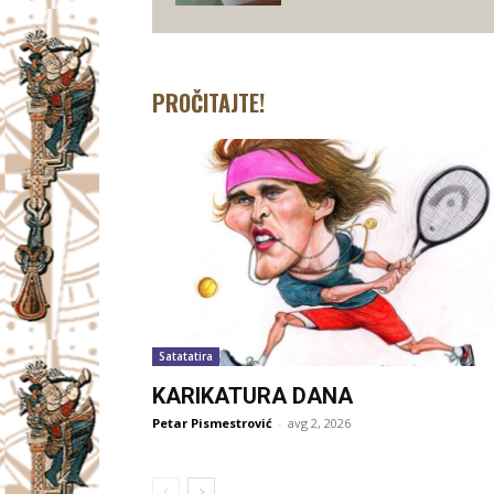
PROČITAJTE!
Satatatira
KARIKATURA DANA
Petar Pismestrović
-
avg 2, 2026