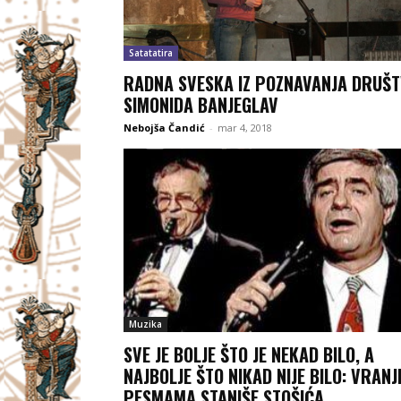
Satatatira
RADNA SVESKA IZ POZNAVANJA DRUŠ
SIMONIDA BANJEGLAV
Nebojša Čandić
-
mar 4, 2018
Muzika
SVE JE BOLJE ŠTO JE NEKAD BILO, A
NAJBOLJE ŠTO NIKAD NIJE BILO: VRANJ
PESMAMA STANIŠE STOŠIĆA