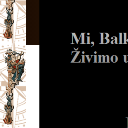
I
V
A
Č