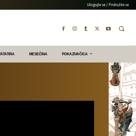
Ulogujte se / Pridružite se
TATATIRA
MESEČINA
POKAZIVAČICA