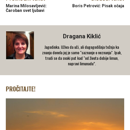
Marina Milosavljević:
Boris Petrović: Pisak očaja
Čaroban svet ljubavi
Dragana Kiklić
Jagodinka. Uživa da uči, ali dugogodišnja težnja ka
znanju donela joj je samo "saznanje o neznanju". Ipak,
trudi se da svaki put kad "od života dobije limun,
napravi limunadu”.
PROČITAJTE!