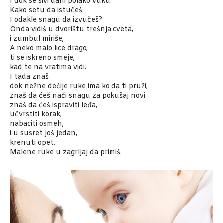
I dok se sivi dani polako vuku.
Kako setu da istučeš
I odakle snagu da izvučeš?
Onda vidiš u dvorištu trešnja cveta,
i zumbul miriše,
A neko malo lice drago,
ti se iskreno smeje,
kad te na vratima vidi.
I tada znaš
dok nežne dečije ruke ima ko da ti pruži,
znaš da ćeš naći snagu za pokušaj novi
znaš da ćeš ispraviti leđa,
učvrstiti korak,
nabaciti osmeh,
i u susret još jedan,
krenuti opet.
Malene ruke u zagrljaj da primiš.