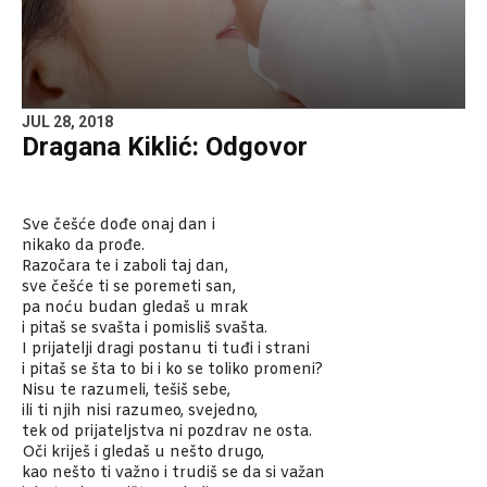
JUL 28, 2018
Dragana Kiklić: Odgovor
Sve češće dođe onaj dan i
nikako da prođe.
Razočara te i zaboli taj dan,
sve češće ti se poremeti san,
pa noću budan gledaš u mrak
i pitaš se svašta i pomisliš svašta.
I prijatelji dragi postanu ti tuđi i strani
i pitaš se šta to bi i ko se toliko promeni?
Nisu te razumeli, tešiš sebe,
ili ti njih nisi razumeo, svejedno,
tek od prijateljstva ni pozdrav ne osta.
Oči kriješ i gledaš u nešto drugo,
kao nešto ti važno i trudiš se da si važan