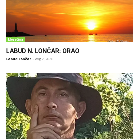
Mesečina
LABUD N. LONČAR: ORAO
Labud Lončar
-
avg 2, 2026