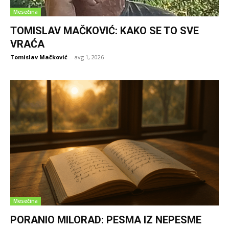
Mesečina
TOMISLAV MAČKOVIĆ: KAKO SE TO SVE
VRAĆA
Tomislav Mačković
-
avg 1, 2026
Mesečina
PORANIO MILORAD: PESMA IZ NEPESME