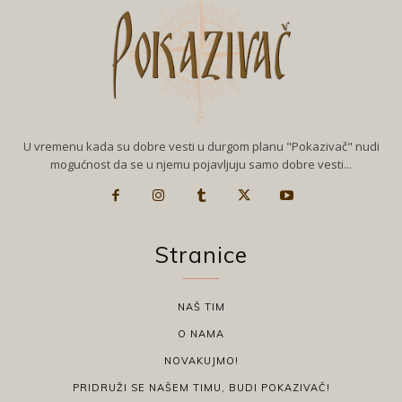
U vremenu kada su dobre vesti u durgom planu "Pokazivač" nudi
mogućnost da se u njemu pojavljuju samo dobre vesti...
Stranice
NAŠ TIM
O NAMA
NOVAKUJMO!
PRIDRUŽI SE NAŠEM TIMU, BUDI POKAZIVAČ!