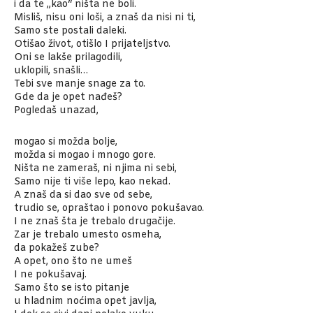
i da te „kao“ ništa ne boli.
Misliš, nisu oni loši, a znaš da nisi ni ti,
Samo ste postali daleki.
Otišao život, otišlo I prijateljstvo.
Oni se lakše prilagodili,
uklopili, snašli…
Tebi sve manje snage za to.
Gde da je opet nađeš?
Pogledaš unazad,
mogao si možda bolje,
možda si mogao i mnogo gore.
Ništa ne zameraš, ni njima ni sebi,
Samo nije ti više lepo, kao nekad.
A znaš da si dao sve od sebe,
trudio se, opraštao i ponovo pokušavao.
I ne znaš šta je trebalo drugačije.
Zar je trebalo umesto osmeha,
da pokažeš zube?
A opet, ono što ne umeš
I ne pokušavaj.
Samo što se isto pitanje
u hladnim noćima opet javlja,