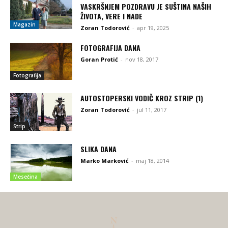
VASKRŠNJEM POZDRAVU JE SUŠTINA NAŠIH
ŽIVOTA, VERE I NADE
Magazin
Zoran Todorović
-
apr 19, 2025
FOTOGRAFIJA DANA
Goran Protić
-
nov 18, 2017
Fotografija
AUTOSTOPERSKI VODIČ KROZ STRIP (1)
Zoran Todorović
-
jul 11, 2017
Strip
SLIKA DANA
Marko Marković
-
maj 18, 2014
Mesečina