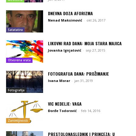
DNEVNA DOZA AFORIZMA
Nenad Maksimović
-
okt 26, 2017
Satatatira
LIKOVNI RAD DANA: MOJA STARA MAJICA
Jovanka Ignjatović
-
sep 27, 2015
Otvorena vrata
FOTOGRAFIJA DANA: PROŽIMANJE
Ivana Morar
-
jan 31, 2019
Fotografija
VIC NEDELJE: VAGA
Đorđe Todorović
-
feb 14, 2016
Zanimljivosti
PRESTOLONASLEDNIK I PRINCEZA: U