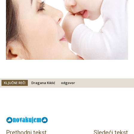
KLJUČNE REČI
Dragana Kiklić
odgovor
Facebook
X
Email
Prethodni tekst
Sledeći tekst