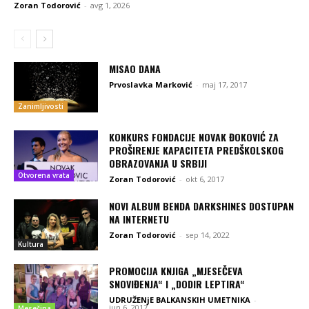
Zoran Todorović
-
avg 1, 2026
MISAO DANA
Prvoslavka Marković
-
maj 17, 2017
Zanimljivosti
KONKURS FONDACIJE NOVAK ĐOKOVIĆ ZA
PROŠIRENJE KAPACITETA PREDŠKOLSKOG
OBRAZOVANJA U SRBIJI
Otvorena vrata
Zoran Todorović
-
okt 6, 2017
NOVI ALBUM BENDA DARKSHINES DOSTUPAN
NA INTERNETU
Zoran Todorović
-
sep 14, 2022
Kultura
PROMOCIJA KNJIGA „MJESEČEVA
SNOVIĐENJA“ I „DODIR LEPTIRA“
UDRUŽENjE BALKANSKIH UMETNIKA
-
jun 6, 2017
Mesečina