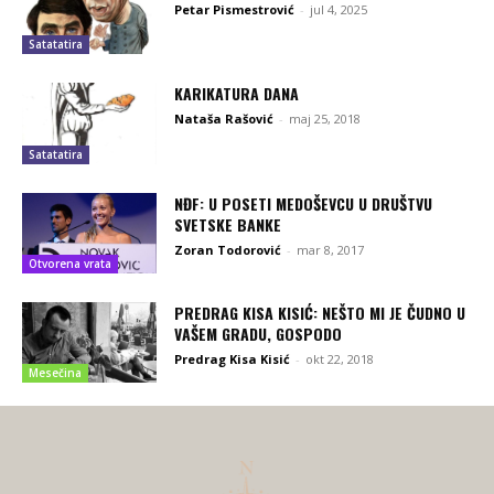
Petar Pismestrović
-
jul 4, 2025
Satatatira
KARIKATURA DANA
Nataša Rašović
-
maj 25, 2018
Satatatira
NĐF: U POSETI MEDOŠEVCU U DRUŠTVU
SVETSKE BANKE
Zoran Todorović
-
mar 8, 2017
Otvorena vrata
PREDRAG KISA KISIĆ: NEŠTO MI JE ČUDNO U
VAŠEM GRADU, GOSPODO
Predrag Kisa Kisić
-
okt 22, 2018
Mesečina