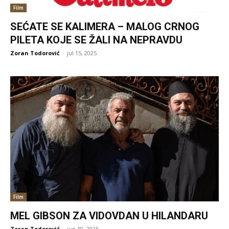
Film
SEĆATE SE KALIMERA – MALOG CRNOG
PILETA KOJE SE ŽALI NA NEPRAVDU
Zoran Todorović
-
jul 15, 2025
Film
MEL GIBSON ZA VIDOVDAN U HILANDARU
Zoran Todorović
-
jun 30, 2025