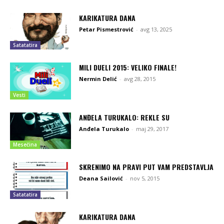
KARIKATURA DANA
Petar Pismestrović
-
avg 13, 2025
Satatatira
MILI DUELI 2015: VELIKO FINALE!
Nermin Delić
-
avg 28, 2015
Vesti
ANĐELA TURUKALO: REKLE SU
Anđela Turukalo
-
maj 29, 2017
Mesečina
SKRENIMO NA PRAVI PUT VAM PREDSTAVLJA
Deana Sailović
-
nov 5, 2015
Satatatira
KARIKATURA DANA