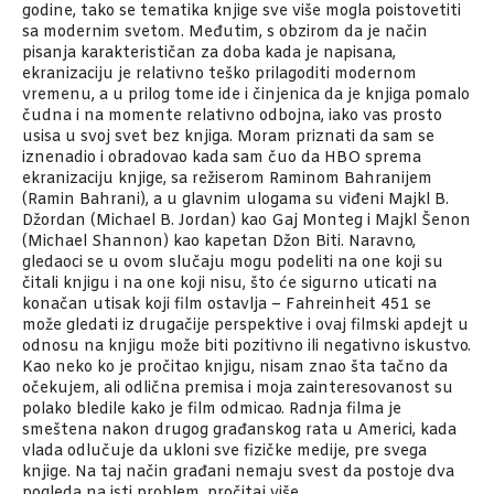
godine, tako se tematika knjige sve više mogla poistovetiti
sa modernim svetom. Međutim, s obzirom da je način
pisanja karakterističan za doba kada je napisana,
ekranizaciju je relativno teško prilagoditi modernom
vremenu, a u prilog tome ide i činjenica da je knjiga pomalo
čudna i na momente relativno odbojna, iako vas prosto
usisa u svoj svet bez knjiga. Moram priznati da sam se
iznenadio i obradovao kada sam čuo da HBO sprema
ekranizaciju knjige, sa režiserom Raminom Bahranijem
(Ramin Bahrani), a u glavnim ulogama su viđeni Majkl B.
Džordan (Michael B. Jordan) kao Gaj Monteg i Majkl Šenon
(Michael Shannon) kao kapetan Džon Biti. Naravno,
gledaoci se u ovom slučaju mogu podeliti na one koji su
čitali knjigu i na one koji nisu, što će sigurno uticati na
konačan utisak koji film ostavlja – Fahreinheit 451 se
može gledati iz drugačije perspektive i ovaj filmski apdejt u
odnosu na knjigu može biti pozitivno ili negativno iskustvo.
Kao neko ko je pročitao knjigu, nisam znao šta tačno da
očekujem, ali odlična premisa i moja zainteresovanost su
polako bledile kako je film odmicao. Radnja filma je
smeštena nakon drugog građanskog rata u Americi, kada
vlada odlučuje da ukloni sve fizičke medije, pre svega
knjige. Na taj način građani nemaju svest da postoje dva
pogleda na isti problem, pročitaj više…