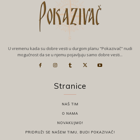
U vremenu kada su dobre vesti u durgom planu "Pokazivač" nudi
mogućnost da se u njemu pojavljuju samo dobre vesti...
Stranice
NAŠ TIM
O NAMA
NOVAKUJMO!
PRIDRUŽI SE NAŠEM TIMU, BUDI POKAZIVAČ!