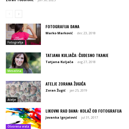
FOTOGRAFIJA DANA
Marko Marković
-
dec 23, 2018
Fotografija
TATJANA KULJAČA: ČUDESNO TKANJE
Tatjana Kuljača
-
avg 27, 2018
Mesečina
ATELJE ZORANA ŽUGIĆA
Zoran Žugić
-
jan 25, 2019
Atelje
LIKOVNI RAD DANA: KOLAŽ OD FOTOGRAFIJA
Jovanka Ignjatović
-
jul 31, 2017
Otvorena vrata