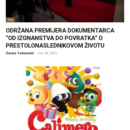
Film
ODRŽANA PREMIJERA DOKUMENTARCA
“OD IZGNANSTVA DO POVRATKA“ O
PRESTOLONASLEDNIKOVOM ŽIVOTU
Zoran Todorović
-
nov 30, 2025