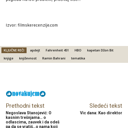
Izvor: filmskerecenzije.com
KLJUČNE REČI
apdejt
Fahrenheit 451
HBO
kapetan Džon Bit
knjige
književnost
Ramin Bahrani
tematika
Facebook
X
Email
Prethodni tekst
Sledeći tekst
Negoslava Stanojević: O
Vic dana: Kao direktor
kasnim trešnjama… o
odlascima, zauvek i da odeš
pa da se vratiš…o nama koji