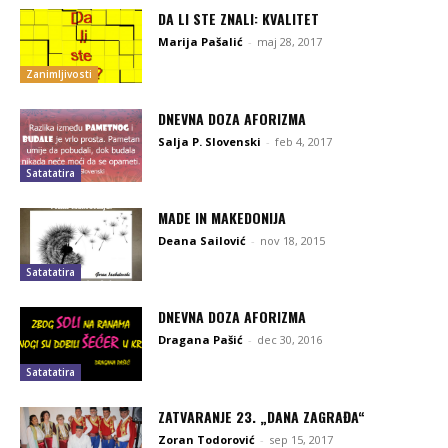
DA LI STE ZNALI: KVALITET
Marija Pašalić
-
maj 28, 2017
Zanimljivosti
DNEVNA DOZA AFORIZMA
Salja P. Slovenski
-
feb 4, 2017
Satatatira
MADE IN MAKEDONIJA
Deana Sailović
-
nov 18, 2015
Satatatira
DNEVNA DOZA AFORIZMA
Dragana Pašić
-
dec 30, 2016
Satatatira
ZATVARANJE 23. „DANA ZAGRAĐA“
Zoran Todorović
-
sep 15, 2017