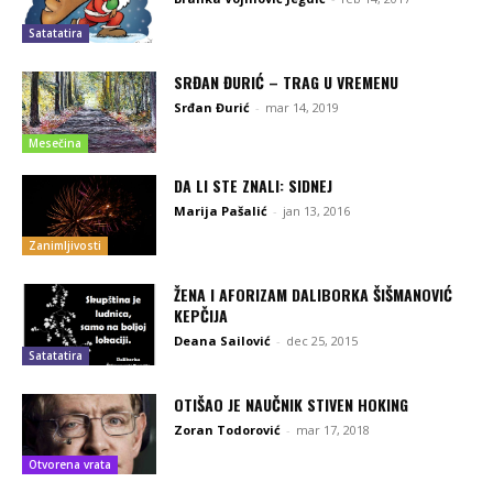
Satatatira
SRĐAN ĐURIĆ – TRAG U VREMENU
Srđan Đurić
-
mar 14, 2019
Mesečina
DA LI STE ZNALI: SIDNEJ
Marija Pašalić
-
jan 13, 2016
Zanimljivosti
ŽENA I AFORIZAM DALIBORKA ŠIŠMANOVIĆ
KEPČIJA
Deana Sailović
-
dec 25, 2015
Satatatira
OTIŠAO JE NAUČNIK STIVEN HOKING
Zoran Todorović
-
mar 17, 2018
Otvorena vrata