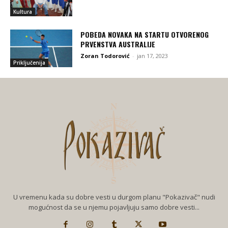
Kultura
POBEDA NOVAKA NA STARTU OTVORENOG
PRVENSTVA AUSTRALIJE
Zoran Todorović
-
jan 17, 2023
Priključenija
U vremenu kada su dobre vesti u durgom planu "Pokazivač" nudi
mogućnost da se u njemu pojavljuju samo dobre vesti...