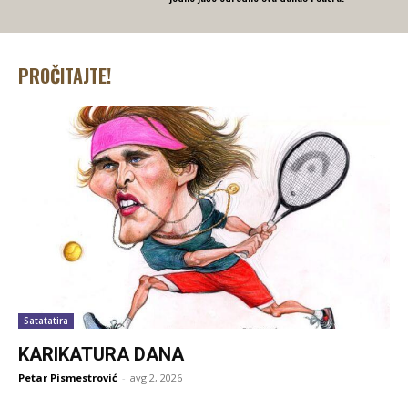
PROČITAJTE!
Satatatira
KARIKATURA DANA
Petar Pismestrović
-
avg 2, 2026