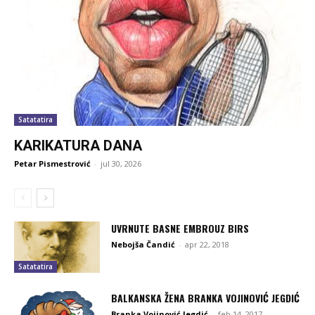
Satatatira
KARIKATURA DANA
Petar Pismestrović
-
jul 30, 2026
UVRNUTE BASNE EMBROUZ BIRS
Nebojša Čandić
-
apr 22, 2018
Satatatira
BALKANSKA ŽENA BRANKA VOJINOVIĆ JEGDIĆ
Branka Vojinović Jegdić
-
feb 14, 2017