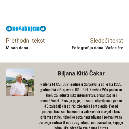
Facebook
X
Email
Prethodni tekst
Sledeći tekst
Misao dana
Fotografija dana: Vašarište
Biljana Kitić Čakar
Rođena 14.05.1962. godine u Sarajevu, a od kraja 1995.
godine živi u Prnjavoru, RS - BiH. Završila Višu poslovnu
školu za industrijsko inženjerstvo, organizaciju i
menadžment. Poezija joj je, do sada, objavljena u preko
40 zajedničkih zbirki, zbornika i antologija. Pored
poezije, bavi se i haikuom, a voli zaviriti u svijet i kroz
prizmu satire. Nekoliko puta nagrađivana i pohvaljivana
za svoje radove.U nebo zagledana, nebosnivalica, kojoj je
jedno juče odredilo sva danas i sutra.