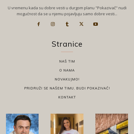
U vremenu kada su dobre vesti u durgom planu "Pokazivač" nudi
mogućnost da se u njemu pojavljuju samo dobre vesti...
Stranice
NAŠ TIM
O NAMA
NOVAKUJMO!
PRIDRUŽI SE NAŠEM TIMU, BUDI POKAZIVAČ!
KONTAKT