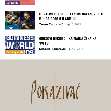
Satatatira
O’ SALIVEN: NOLE JE FENOMENALAN, VOLEO
BIH DA DOĐEM U SRBIJU
Zoran Todorović
-
apr 3, 2025
Magazin
GINISOVI REKORDI: NAJMANJA ŽENA NA
SVETU
Mihailo Todorović
-
jun 2, 2017
Zanimljivosti