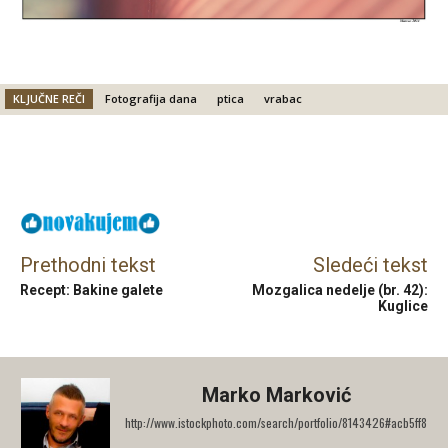
KLJUČNE REČI
Fotografija dana
ptica
vrabac
Facebook
X
Email
Prethodni tekst
Sledeći tekst
Recept: Bakine galete
Mozgalica nedelje (br. 42):
Kuglice
Marko Marković
http://www.istockphoto.com/search/portfolio/8143426#acb5ff8