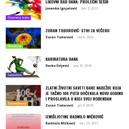
LIKOVNI RAD DANA: PROLEĆNI ŠEŠIR
Jovanka Ignjatović
-
dec 3, 2015
Otvorena vrata
ZORAN TODOROVIĆ: STIH ZA VEČERU
Zoran Todorović
-
okt 8, 2022
Mesečina
KARIKATURA DANA
Darko Drljević
-
sep 10, 2018
Satatatira
ZLATNI ŽIVOTNI SAVETI BAKE NADEŽDE KOJA
JE TAČNO 106 PUTA DOČEKALA NOVU GODINU
I PROSLAVILA U NJOJ SVOJ ROĐENDAN
Zanimljivosti
Zoran Todorović
-
jan 3, 2018
IZMIŠLJOTINE RADMILO MIĆKOVIĆ
Radmilo Mićković
-
dec 25, 2017