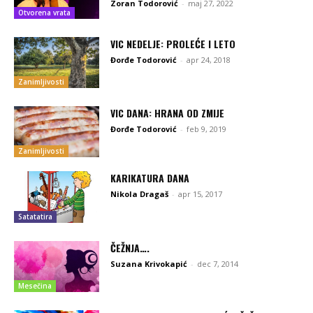
Zoran Todorović
-
maj 27, 2022
Otvorena vrata
VIC NEDELJE: PROLEĆE I LETO
Đorđe Todorović
-
apr 24, 2018
Zanimljivosti
VIC DANA: HRANA OD ZMIJE
Đorđe Todorović
-
feb 9, 2019
Zanimljivosti
KARIKATURA DANA
Nikola Dragaš
-
apr 15, 2017
Satatatira
ČEŽNJA….
Suzana Krivokapić
-
dec 7, 2014
Mesečina