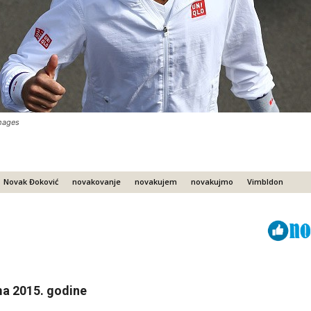
Images
Novak Đoković
novakovanje
novakujem
novakujmo
Vimbldon
Viber
ReddIt
ma 2015. godine