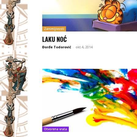
Zanimljivosti
LAKU NOĆ
Đorđe Todorović
-
okt 4, 2014
Otvorena vrata