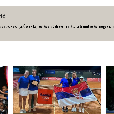
ić
 novakovanja. Čovek koji od života želi sve ili ništa, a trenutno živi negde iz