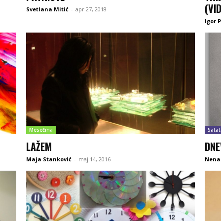
(VI
Svetlana Mitić
-
apr 27, 2018
Igor 
Mesečina
Satat
LAŽEM
DNE
Maja Stanković
-
maj 14, 2016
Nena