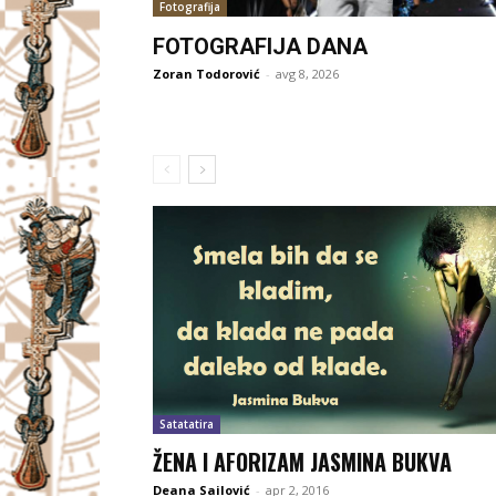
Fotografija
FOTOGRAFIJA DANA
Zoran Todorović
-
avg 8, 2026
Satatatira
ŽENA I AFORIZAM JASMINA BUKVA
Deana Sailović
-
apr 2, 2016