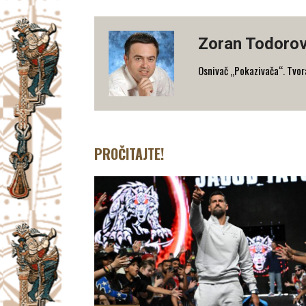
Zoran Todorov
Osnivač „Pokazivača“. Tvorac
PROČITAJTE!