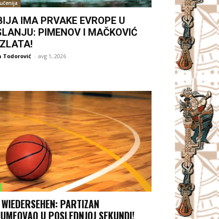
jučenija
BIJA IMA PRVAKE EVROPE U
SLANJU: PIMENOV I MAČKOVIĆ
 ZLATA!
 Todorović
-
avg 1, 2026
 WIEDERSEHEN: PARTIZAN
JUMFOVAO U POSLEDNJOJ SEKUNDI!