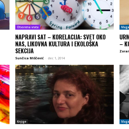
Otvorena vrata
Maga
NAPRAVI SAT – KORELACIJA: SVET OKO
URM
NAS, LIKOVNA KULTURA I EKOLOŠKA
– K
SEKCIJA
Zoran
Sunčica Miščević
-
dec 1, 2014
Knjige
Maga