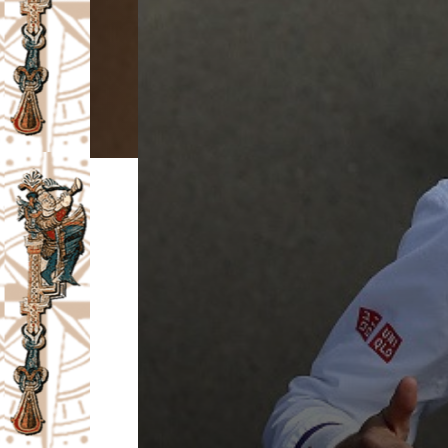
I
V
A
Č