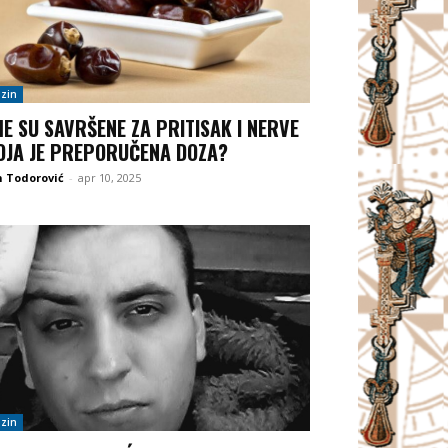
zin
E SU SAVRŠENE ZA PRITISAK I NERVE
OJA JE PREPORUČENA DOZA?
 Todorović
-
apr 10, 2025
zin