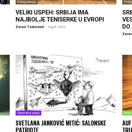
Priključenija
Prikl
VELIKI USPEH: SRBIJA IMA
SR
NAJBOLJE TENISERKE U EVROPI
VE
DO
Zoran Todorović
-
avg 8, 2026
Zoran
Otvorena vrata
Vesti
SVETLANA JANKOVIĆ MITIĆ: SALONSKE
AUF
PATRIOTE
TRI