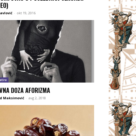
DEO)
Pavlović
-
okt 19, 2016
atira
VNA DOZA AFORIZMA
d Maksimović
-
avg 2, 2018