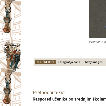
Foto: Getty 
KLJUČNE REČI
Fotografija dana
Getty Images
Facebook
X
Email
Prethodni tekst
Raspored učenika po srednjim škola