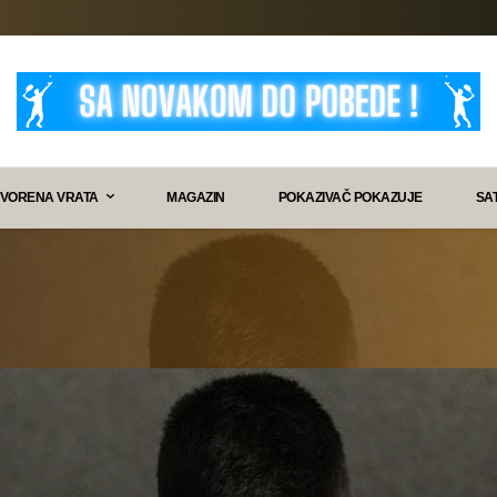
VORENA VRATA
MAGAZIN
POKAZIVAČ POKAZUJE
SA