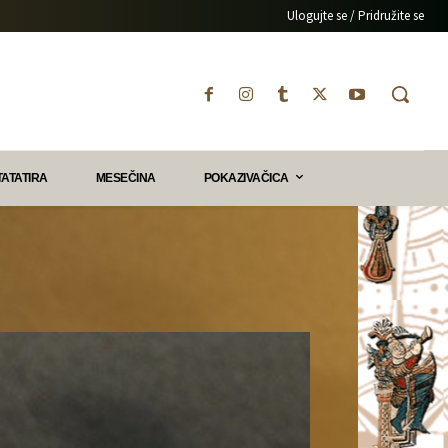
Ulogujte se / Pridružite se
TATATIRA
MESEČINA
POKAZIVAČICA