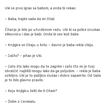
Uki se prvo igrao sa babom, a onda bi rekao:
– Baba, hajde sada da mi čitaš.
Čitanje je bilo po utvrđenom redu. Uki bi sa police izvukao
slikovnicu i dao je babi. Onda bi seo kod babe.
– Knjigice se čitaju u krilu – davno je baba rekla Ukiju.
– Zašto? – pitao je Uki.
– Zato što lako mogu da te zagrlim i zato što mi je tvoj
obrašćič najbliži imogu lako da ga poljubim. – rekla je baba
ozbiljno. Uki je to pažljivo slušao i dobro zapamtio. Od tada
je to bilo glavno pravilo.
– Koju knjigicu želiš da ti čitam?
– Želim o Cerekalu.