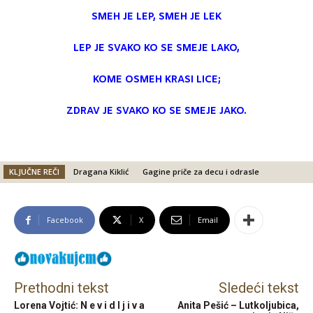
SMEH JE LEP, SMEH JE LEK
LEP JE SVAKO KO SE SMEJE LAKO,
KOME OSMEH KRASI LICE;
ZDRAV JE SVAKO KO SE SMEJE JAKO.
KLJUČNE REČI
Dragana Kiklić
Gagine priče za decu i odrasle
Facebook
X
Email
Prethodni tekst
Sledeći tekst
Lorena Vojtić: N e v i d l j i v a
Anita Pešić – Lutkoljubica,