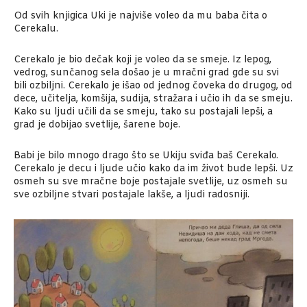
Od svih knjigica Uki je najviše voleo da mu baba čita o
Cerekalu.
Cerekalo je bio dečak koji je voleo da se smeje. Iz lepog,
vedrog, sunčanog sela došao je u mračni grad gde su svi
bili ozbiljni. Cerekalo je išao od jednog čoveka do drugog, od
dece, učitelja, komšija, sudija, stražara i učio ih da se smeju.
Kako su ljudi učili da se smeju, tako su postajali lepši, a
grad je dobijao svetlije, šarene boje.
Babi je bilo mnogo drago što se Ukiju sviđa baš Cerekalo.
Cerekalo je decu i ljude učio kako da im život bude lepši. Uz
osmeh su sve mračne boje postajale svetlije, uz osmeh su
sve ozbiljne stvari postajale lakše, a ljudi radosniji.