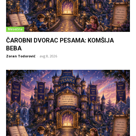
Mesečina
ČAROBNI DVORAC PESAMA: KOMŠIJA
BEBA
Zoran Todorović
-
avg 8, 2026