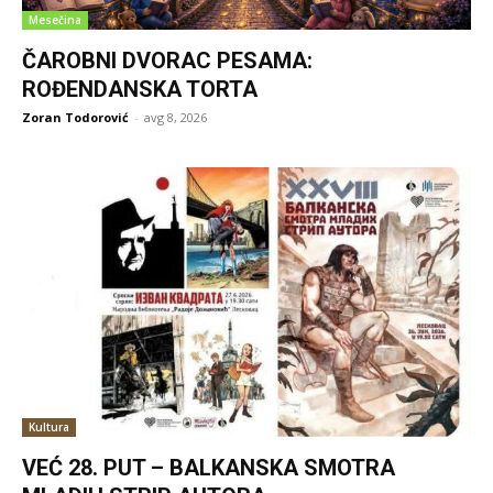
Mesečina
ČAROBNI DVORAC PESAMA:
ROĐENDANSKA TORTA
Zoran Todorović
-
avg 8, 2026
Kultura
VEĆ 28. PUT – BALKANSKA SMOTRA