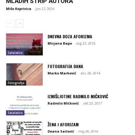
MLADIH STRIP AUTORA
Mišo Koprivica
-
jun 27, 2026
DNEVNA DOZA AFORIZMA
Mirjana Đapo
-
avg 23, 2016
Satatatira
FOTOGRAFIJA DANA
Marko Marković
-
dec 28, 2014
Fotografija
IZMIŠLJOTINE RADMILO MIĆKOVIĆ
Radmilo Mićković
-
okt 23, 2017
Satatatira
ŽENA I AFORIZAM
Deana Sailović
-
maj 28, 2016