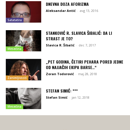
DNEVNA DOZA AFORIZMA
Aleksandar Antić
-
avg 13, 2016
Satatatira
STANKOVIĆ R. SLAVICA ŠIBALIĆ: DA LI
STRAST JE TO?
Slavica R. Šibalić
-
dec 7, 2017
Mesečina
„PET GODINA, ČETIRI PEHARA PORED JEDNE
OD NAJJAČIH EKIPA BARSE..“
Zoran Todorović
-
maj 28, 2018
Zanimljivosti
STEFAN SIMIĆ: ***
Stefan Simić
-
jan 12, 2018
Mesečina