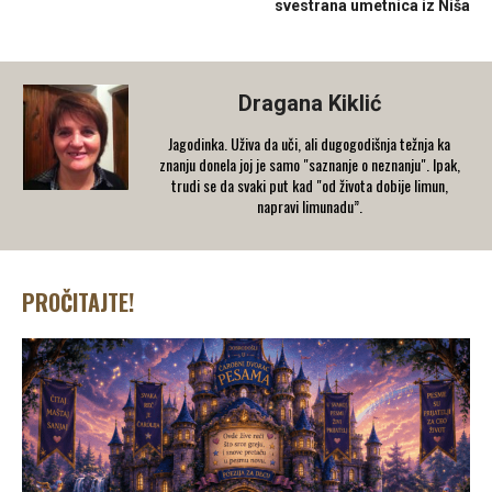
svestrana umetnica iz Niša
Dragana Kiklić
Jagodinka. Uživa da uči, ali dugogodišnja težnja ka
znanju donela joj je samo "saznanje o neznanju". Ipak,
trudi se da svaki put kad "od života dobije limun,
napravi limunadu”.
PROČITAJTE!