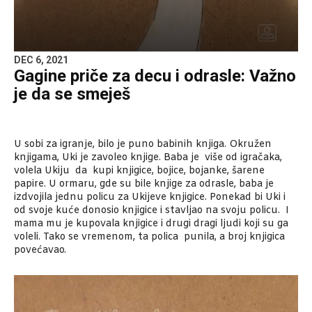
DEC 6, 2021
Gagine priče za decu i odrasle: Važno
je da se smeješ
U sobi za igranje, bilo je puno babinih knjiga. Okružen
knjigama, Uki je zavoleo knjige. Baba je više od igračaka,
volela Ukiju da kupi knjigice, bojice, bojanke, šarene
papire. U ormaru, gde su bile knjige za odrasle, baba je
izdvojila jednu policu za Ukijeve knjigice. Ponekad bi Uki i
od svoje kuće donosio knjigice i stavljao na svoju policu. I
mama mu je kupovala knjigice i drugi dragi ljudi koji su ga
voleli. Tako se vremenom, ta polica punila, a broj knjigica
povećavao.