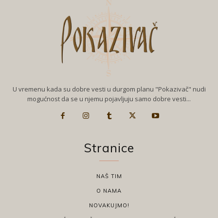
U vremenu kada su dobre vesti u durgom planu "Pokazivač" nudi
mogućnost da se u njemu pojavljuju samo dobre vesti...
Stranice
NAŠ TIM
O NAMA
NOVAKUJMO!