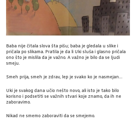
Baba nije čitala slova šta pišu; baba je gledala u slike i
pričala po slikama. Pratila je da li Uki sluša i glasno pričala
ono što je mislila da je važno. A važno je bilo da se ljudi
smeju.
Smeh prija, smeh je zdrav, lep je svako ko je nasmejan…
Uki je svakog dana učio nešto novo, ali isto je tako bilo
korisno i podsetiti se važnih stvari koje znamo, da ih ne
zaboravimo.
Nikad ne smemo zaboraviti da se smejemo.