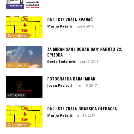
Satatatira
DA LI STE ZNALI: SPANAĆ
Marija Pašalić
-
jun 6, 2019
Zanimljivosti
ZA MIRAN SAN I DOBAR DAN: NARUTO 22.
EPIZODA
Đorđe Todorović
-
jun 27, 2015
Zanimljivosti
FOTOGRAFIJA DANA: MRAK
Jovan Pavlović
-
mar 15, 2017
Fotografija
DA LI STE ZNALI: BRASSICA OLERACEA
Marija Pašalić
-
jan 17, 2017
Zanimljivosti