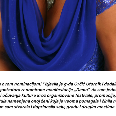
ovom nominacijom! “ izjavila je g-đa Orčić Utornik i dodal
organizatora renomirane manifestacije ,,Dama“ da sam jed
i očuvanja kulture kroz organizovane festivale, promocije,
itula namenjena onoj ženi koja je veoma pomagala i činila 
m sam stvarala i doprinosila selu, gradu i drugim mestima u