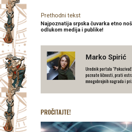
Prethodni tekst
Najpoznatija srpska čuvarka etno nošn
odlukom medija i publike!
Marko Spirić
Urednik portala "Pokazivač".
poznate ličnosti, prati estra
mnogobrojnih nagrada i priz
PROČITAJTE!