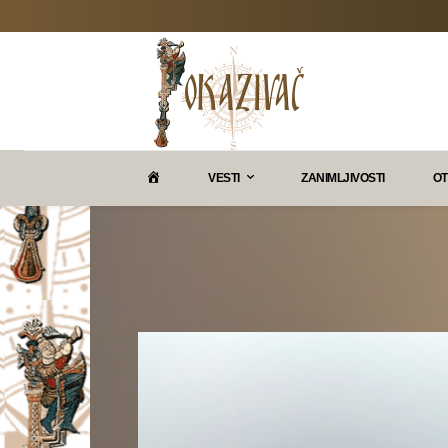
P
VESTI
ZANIMLJIVOSTI
OT
O
K
A
Z