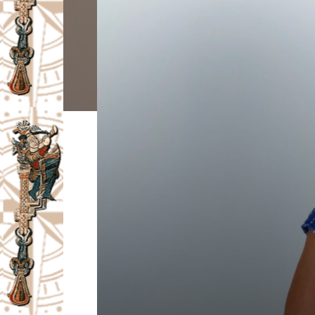
I
V
A
Č