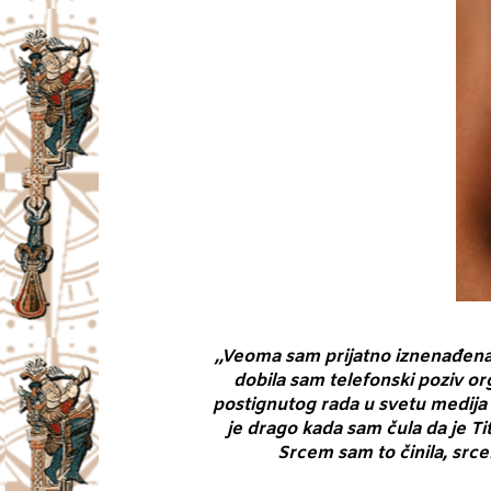
,,Veoma sam prijatno iznenađena 
dobila sam telefonski poziv 
postignutog rada u svetu medija 
je drago kada sam čula da je T
Srcem sam to činila, srce