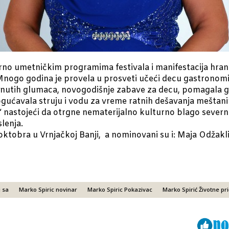
rno umetničkim programima festivala i manifestacija hrane
Mnogo godina je provela u prosveti učeći decu gastronomiji
nutih glumaca, novogodišnje zabave za decu, pomagala g
gućavala struju i vodu za vreme ratnih dešavanja meštani
“ nastojeći da otrgne nematerijalno kulturno blago severne
lenja.
ktobra u Vrnjačkoj Banji, a nominovani su i: Maja Odžakli
u sa
Marko Spiric novinar
Marko Spiric Pokazivac
Marko Spirić Životne pr
Viber
ReddIt