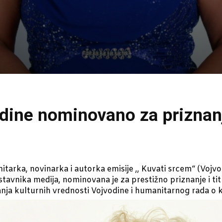
dine nominovano za prizna
tarka, novinarka i autorka emisije ,, Kuvati srcem“ (Voj
dstavnika medija, nominovana je za prestižno priznanje i t
nja kulturnih vrednosti Vojvodine i humanitarnog rada o 