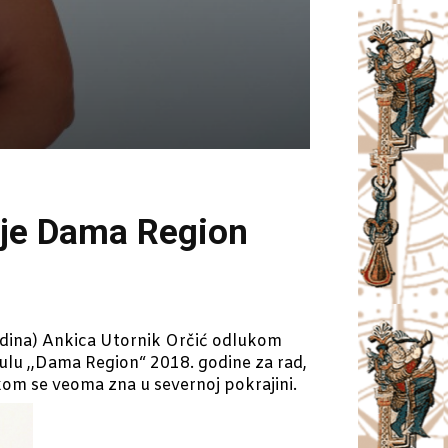
nje Dama Region
vodina) Ankica Utornik Orčić odlukom
itulu ,,Dama Region“ 2018. godine za rad,
kom se veoma zna u severnoj pokrajini.