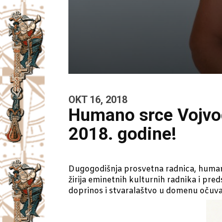
OKT 16, 2018
Humano srce Vojvo
2018. godine!
Dugogodišnja prosvetna radnica, humani
žirija eminetnih kulturnih radnika i pre
doprinos i stvaralaštvo u domenu očuva