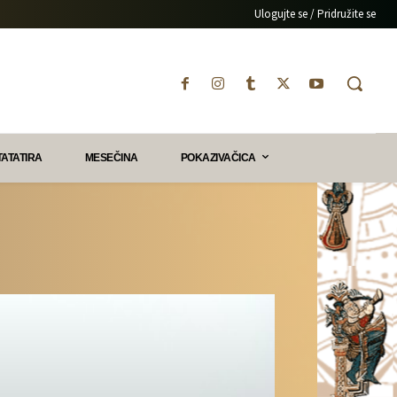
Ulogujte se / Pridružite se
TATATIRA
MESEČINA
POKAZIVAČICA