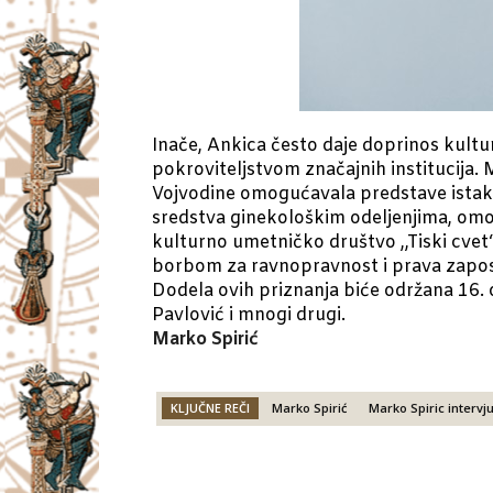
Inače, Ankica često daje doprinos kultu
pokroviteljstvom značajnih institucija. 
Vojvodine omogućavala predstave istak
sredstva ginekološkim odeljenjima, omo
kulturno umetničko društvo ,,Tiski cvet
borbom za ravnopravnost i prava zapos
Dodela ovih priznanja biće održana 16. o
Pavlović i mnogi drugi.
Marko Spirić
KLJUČNE REČI
Marko Spirić
Marko Spiric intervj
Facebook
X
Email