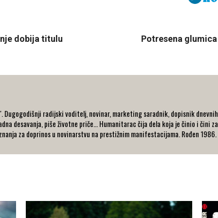
je dobija titulu
Potresena glumica 
 Dugogodišnji radijski voditelj, novinar, marketing saradnik, dopisnik dnevnih i
dna desavanja, piše životne priče... Humanitarac čija dela koja je činio i čini za
nanja za doprinos u novinarstvu na prestižnim manifestacijama. Rođen 1986. go