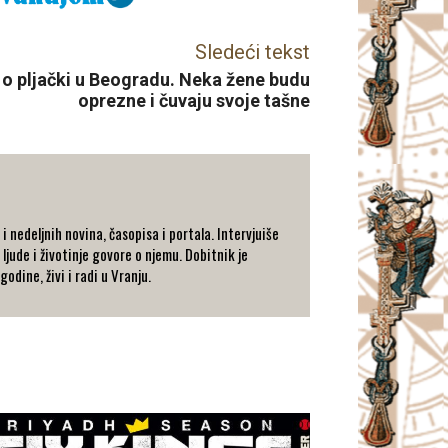
Sledeći tekst
o pljački u Beogradu. Neka žene budu
oprezne i čuvaju svoje tašne
 nedeljnih novina, časopisa i portala. Intervjuiše
 ljude i životinje govore o njemu. Dobitnik je
dine, živi i radi u Vranju.