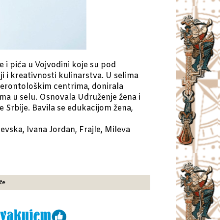
 i pića u Vojvodini koje su pod
 i kreativnosti kulinarstva. U selima
erontološkim centrima, donirala
ma u selu. Osnovala Udruženje žena i
 Srbije. Bavila se edukacijom žena,
evska, Ivana Jordan, Frajle, Mileva
iče