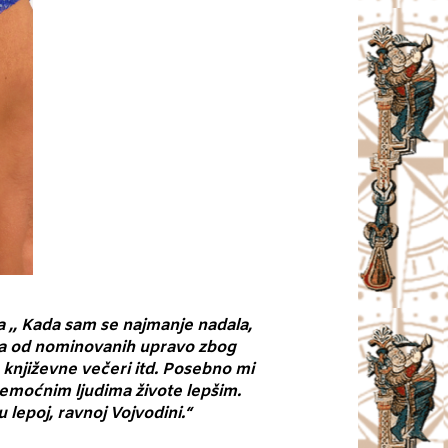
a ,, Kada sam se najmanje nadala,
na od nominovanih upravo zbog
 književne večeri itd. Posebno mi
nemoćnim ljudima živote lepšim.
 lepoj, ravnoj Vojvodini.“