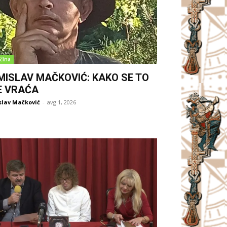
čina
MISLAV MAČKOVIĆ: KAKO SE TO
E VRAĆA
slav Mačković
-
avg 1, 2026