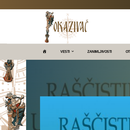
P
VESTI
ZANIMLJIVOSTI
OT
O
K
A
Z