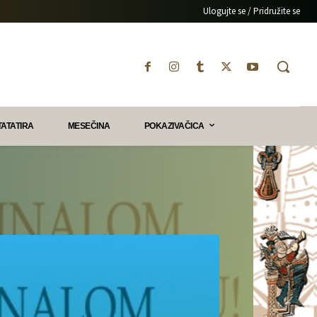
Ulogujte se / Pridružite se
TATATIRA
MESEČINA
POKAZIVAČICA