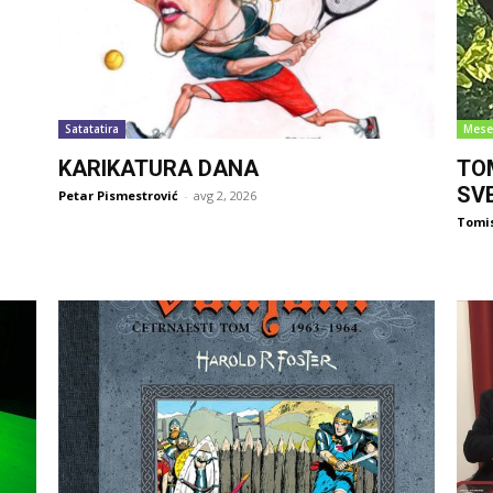
Satatatira
Mese
KARIKATURA DANA
TO
SV
Petar Pismestrović
-
avg 2, 2026
Tomi