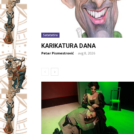
Satatatira
KARIKATURA DANA
Petar Pismestrović
-
avg 8, 2026