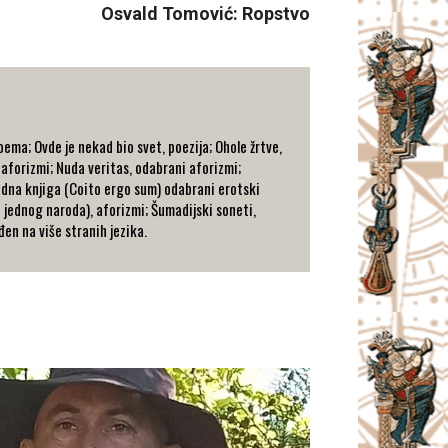
Osvald Tomović: Ropstvo
poema; Ovde je nekad bio svet, poezija; Ohole žrtve,
, aforizmi; Nuda veritas, odabrani aforizmi;
adna knjiga (Coito ergo sum) odabrani erotski
t jednog naroda), aforizmi; Šumadijski soneti,
đen na više stranih jezika.