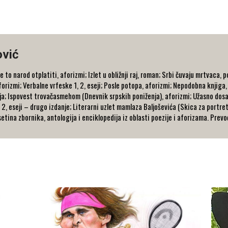
ović
 to narod otplatiti, aforizmi; Izlet u obližnji raj, roman; Srbi čuvaju mrtvaca, 
aforizmi; Verbalne vrfeske 1, 2, eseji; Posle potopa, aforizmi; Nepodobna knjiga
ja; Ispovest trovačasmehom (Dnevnik srpskih poniženja), aforizmi; Užasno dos
 2, eseji – drugo izdanje; Literarni uzlet mamlaza Baljoševića (Skica za portre
etina zbornika, antologija i enciklopedija iz oblasti poezije i aforizama. Prevo