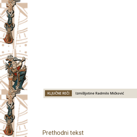
KLJUČNE REČI
Izmišljotine Radmilo Mićković
Facebook
X
Email
Prethodni tekst