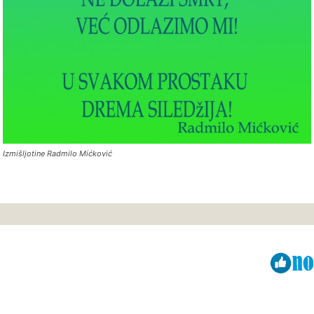
Izmišljotine Radmilo Mićković
Viber
ReddIt