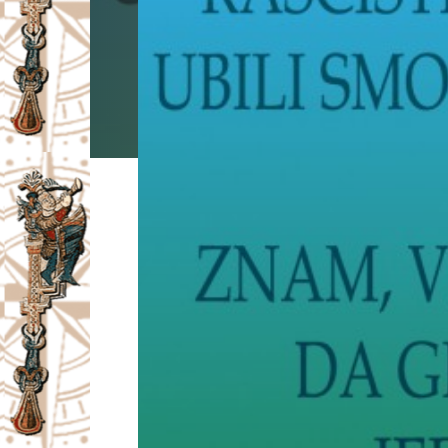
I
V
A
Č