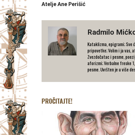
Atelje Ane Perišić
Radmilo Mićk
Kataklizma, epigrami; Sve će
pripovetke; Volim i ja vas, 
Zvezdočatac i pesme, poezi
aforizmi; Verbalne freske 1,
pesme. Uvršten je u više des
PROČITAJTE!