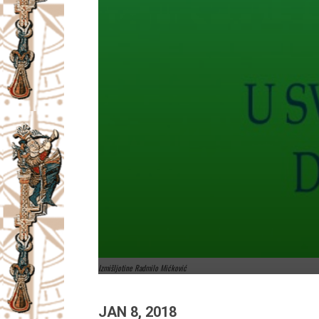
Izmišljotine Radmilo Mićković
JAN 8, 2018