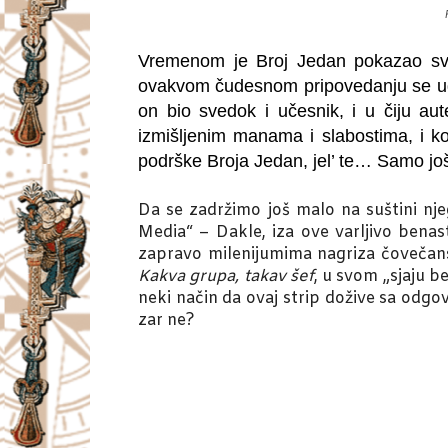
Vremenom je Broj Jedan pokazao svoj
ovakvom čudesnom pripovedanju se ugla
on bio svedok i učesnik, i u čiju au
izmišljenim manama i slabostima, i ko z
podrške Broja Jedan, jel’ te… Samo jo
Da se zadržimo još malo na suštini nje
Media“ – Dakle, iza ove varljivo benast
zapravo milenijumima nagriza čovečanstv
Kakva grupa, takav šef
, u svom „sjaju b
neki način da ovaj strip dožive sa odg
zar ne?