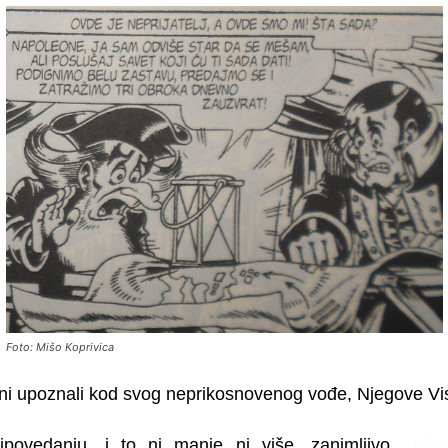
Foto: Mišo Koprivica
ni upoznali kod svog neprikosnovenog vođe, Njegove Vis
ipovedanju, i to ni manje ni više, zanimljivo