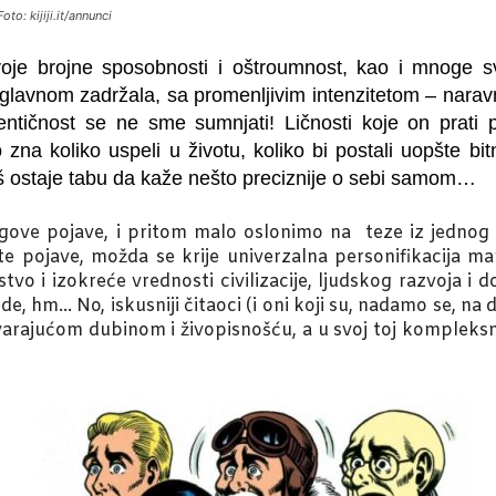
Foto: kijiji.it/annunci
e brojne sposobnosti i oštroumnost, kao i mnoge sv
vnom zadržala, sa promenljivim intenzitetom – naravno
tentičnost se ne sme sumnjati!
Ličnosti koje on prati
na koliko uspeli u životu, koliko bi postali uopšte bitni
š ostaje tabu da kaže nešto preciznije o sebi samom…
gove pojave, i pritom malo oslonimo na teze iz jednog 
e pojave, možda se krije univerzalna personifikacija man
o i izokreće vrednosti civilizacije, ljudskog razvoja i d
ede, hm… No, iskusniji čitaoci (i oni koji su, nadamo se, n
ovarajućom dubinom i živopisnošću, a u svoj toj kompleksn