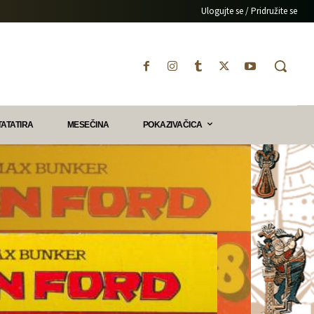
Ulogujte se / Pridružite se
TATATIRA
MESEČINA
POKAZIVAČICA