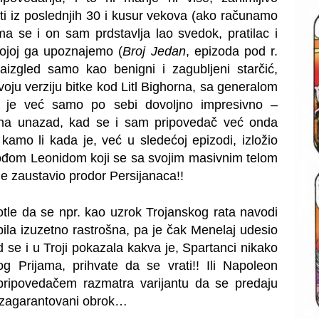
osti iz poslednjih 30 i kusur vekova (ako računamo
a se i on sam prdstavlja lao svedok, pratilac i
kojoj ga upoznajemo (
Broj Jedan
, epizoda pod r.
naizgled samo kao benigni i zagubljeni starčić,
voju verziju bitke kod Litl Bighorna, sa generalom
o je već samo po sebi dovoljno impresivno –
dina unazad, kad se i sam pripovedač već onda
amo li kada je, već u sledećoj epizodi, izložio
vođom Leonidom koji se sa svojim masivnim telom
e zaustavio prodor Persijanaca!!
otle da se npr. kao uzrok Trojanskog rata navodi
ila izuzetno rastrošna, pa je čak Menelaj udesio
d se i u Troji pokazala kakva je, Spartanci nikako
g Prijama, prihvate da se vrati!! Ili Napoleon
 pripovedačem razmatra varijantu da se predaju
li zagarantovani obrok…