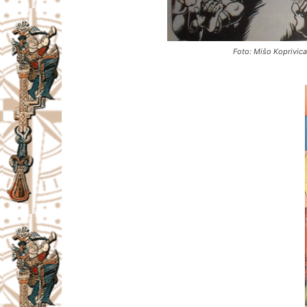
Foto: Mišo Koprivic