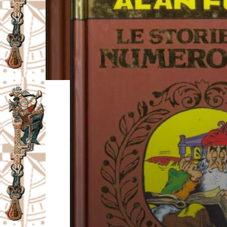
I
V
A
Č