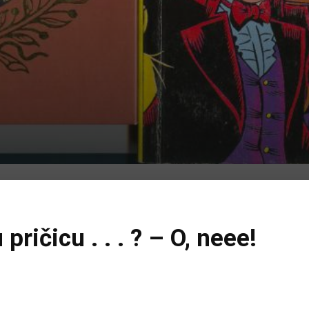
 pričicu . . . ? – O, neee!