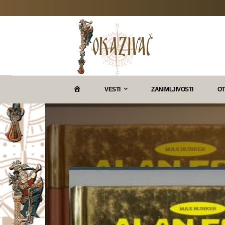
P
VESTI
ZANIMLJIVOSTI
OT
O
K
A
Z