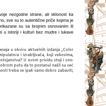
oje nezgodne strane, ali sklonost ka
, sve su to autentične priče kojima je
 prikazane su sa brojnim osnovanim ili
 u istoriji i kulturi bez mudre i lukave
eseja u okviru aktuelnih izdanja „Color
ipulatora i izrabljivača, koji vekovima,
ostojanstva? U ovom prividu stoji i ono:
a dobrom putu da to postanu) našli su već
osti treba se ipak samo dobro zabaviti,