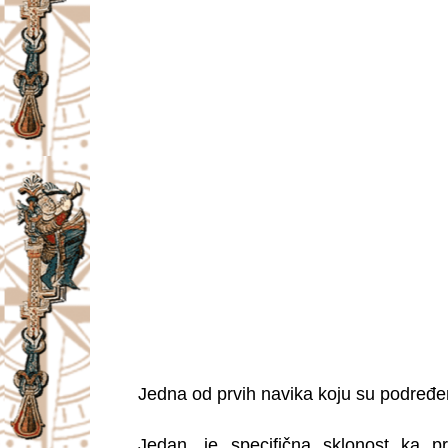
Jedna od prvih navika koju su podređe
Jedan, je specifična sklonost ka pr