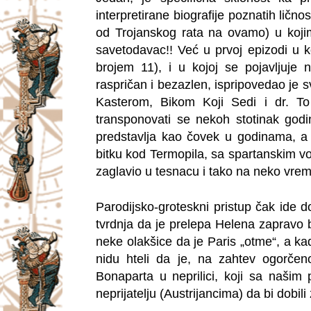
interpretirane biografije poznatih ličn
od Trojanskog rata na ovamo) u kojim
savetodavac!! Već u prvoj epizodi u 
brojem 11), i u kojoj se pojavljuje 
raspričan i bezazlen, ispripovedao je s
Kasterom, Bikom Koji Sedi i dr. T
transponovati se nekoh stotinak go
predstavlja kao čovek u godinama, a k
bitku kod Termopila, sa spartanskim 
zaglavio u tesnacu i tako na neko vrem
Parodijsko-groteskni pristup čak ide d
tvrdnja da je prelepa Helena zapravo b
neke olakšice da je Paris „otme“, a ka
nidu hteli da je, na zahtev ogorčeno
Bonaparta u neprilici, koji sa našim
neprijatelju (Austrijancima) da bi dobi