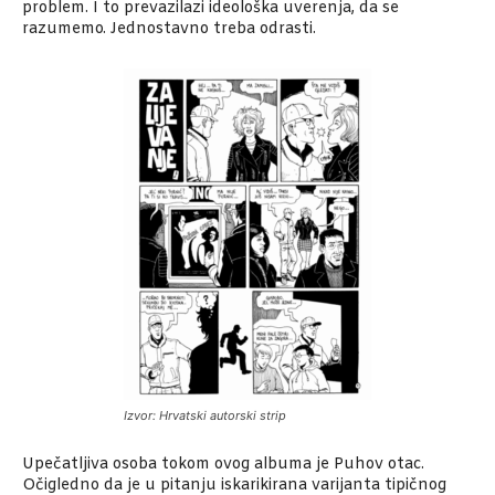
problem. I to prevazilazi ideološka uverenja, da se
razumemo. Jednostavno treba odrasti.
Izvor: Hrvatski autorski strip
Upečatljiva osoba tokom ovog albuma je Puhov otac.
Očigledno da je u pitanju iskarikirana varijanta tipičnog