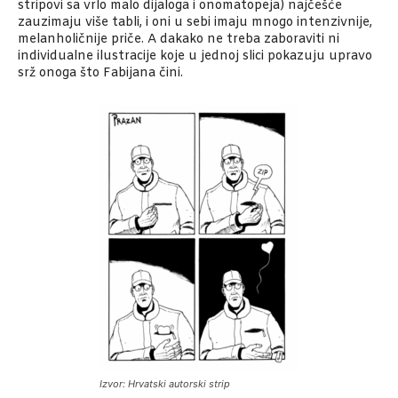
stripovi sa vrlo malo dijaloga i onomatopeja) najčešće
zauzimaju više tabli, i oni u sebi imaju mnogo intenzivnije,
melanholičnije priče. A dakako ne treba zaboraviti ni
individualne ilustracije koje u jednoj slici pokazuju upravo
srž onoga što Fabijana čini.
Izvor: Hrvatski autorski strip