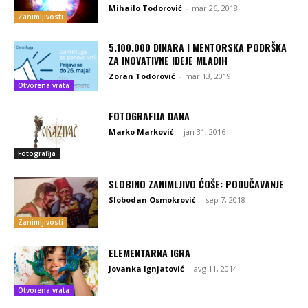
Mihailo Todorović
-
mar 26, 2018
Zanimljivosti
5.100.000 DINARA I MENTORSKA PODRŠKA
ZA INOVATIVNE IDEJE MLADIH
Zoran Todorović
-
mar 13, 2019
Otvorena vrata
FOTOGRAFIJA DANA
Marko Marković
-
jan 31, 2016
Fotografija
SLOBINO ZANIMLJIVO ĆOŠE: PODUČAVANJE
Slobodan Osmokrović
-
sep 7, 2018
Zanimljivosti
ELEMENTARNA IGRA
Jovanka Ignjatović
-
avg 11, 2014
Otvorena vrata