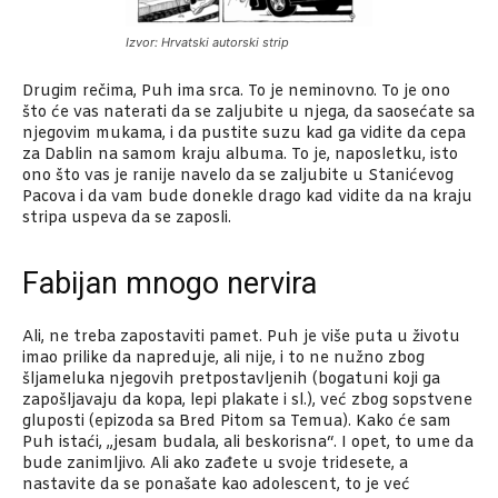
Izvor: Hrvatski autorski strip
Drugim rečima, Puh ima srca. To je neminovno. To je ono
što će vas naterati da se zaljubite u njega, da saosećate sa
njegovim mukama, i da pustite suzu kad ga vidite da cepa
za Dablin na samom kraju albuma. To je, naposletku, isto
ono što vas je ranije navelo da se zaljubite u Stanićevog
Pacova i da vam bude donekle drago kad vidite da na kraju
stripa uspeva da se zaposli.
Fabijan mnogo nervira
Ali, ne treba zapostaviti pamet. Puh je više puta u životu
imao prilike da napreduje, ali nije, i to ne nužno zbog
šljameluka njegovih pretpostavljenih (bogatuni koji ga
zapošljavaju da kopa, lepi plakate i sl.), već zbog sopstvene
gluposti (epizoda sa Bred Pitom sa Temua). Kako će sam
Puh istaći, „jesam budala, ali beskorisna“. I opet, to ume da
bude zanimljivo. Ali ako zađete u svoje tridesete, a
nastavite da se ponašate kao adolescent, to je već