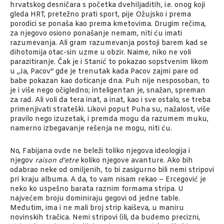
hrvatskog desničara s početka dvehiljaditih, i.e. onog koji
gleda HRT, pretežno prati sport, pije Ožujsko i prema
porodici se ponaša kao prema kmetovima. Drugim rečima,
za njegovo osiono ponašanje nemam, niti ću imati
razumevanja. Ali gram razumevanja postoji barem kad se
dihotomija otac-sin uzme u obzir. Naime, niko ne voli
parazitiranje. Čak je i Stanić to pokazao sopstvenim likom
u „Ja, Pacov“ gde je trenutak kada Pacov zajmi pare od
babe pokazan kao doticanje dna. Puh nije nesposoban, to
je i više nego očigledno; inteligentan je, snažan, spreman
za rad. Ali voli da tera inat, a inat, kao i sve ostalo, se treba
primenjivati strateški. Likovi poput Puha su, nažalost, više
pravilo nego izuzetak, i premda mogu da razumem muku,
namerno izbegavanje rešenja ne mogu, niti ću.
No, Fabijana ovde ne beleži toliko njegova ideologija i
njegov
raison d’etre
koliko njegove avanture. Ako bih
odabrao neke od omiljenih, to bi zasigurno bili nemi stripovi
pri kraju albuma. A da, to vam nisam rekao – Ercegović je
neko ko uspešno barata raznim formama stripa. U
najvećem broju dominiraju gegovi od jedne table.
Međutim, ima i ne mali broj strip kaiševa, u maniru
novinskih tračica. Nemi stripovi (ili, da budemo precizni,