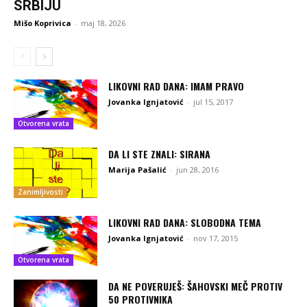
SRBIJU
Mišo Koprivica
-
maj 18, 2026
LIKOVNI RAD DANA: IMAM PRAVO
Jovanka Ignjatović
-
jul 15, 2017
Otvorena vrata
DA LI STE ZNALI: SIRANA
Marija Pašalić
-
jun 28, 2016
Zanimljivosti
LIKOVNI RAD DANA: SLOBODNA TEMA
Jovanka Ignjatović
-
nov 17, 2015
Otvorena vrata
DA NE POVERUJEŠ: ŠAHOVSKI MEČ PROTIV
50 PROTIVNIKA