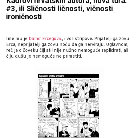
Kadrovi hrvatskih autora, nova tura:
#3, ili Sličnosti ličnosti, vičnosti
ironičnosti
Ime mu je
Damir Ercegović
, i voli stripove. Prijatelji ga zovu
Erca, neprijatelji ga zovu noću da ga nerviraju. Uglavnom,
reč je o čoveku čiji stil nije nužno nemoguće replicirati, ali
čiju dušu je nemoguće ne primetiti.