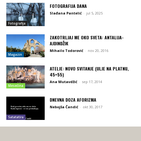
FOTOGRAFIJA DANA
Slađana Pantelić
-
jul 5, 2025
Fotografija
ZAKOTRLJAJ ME OKO SVETA: ANTALIJA-
AJDINDŽIK
Mihailo Todorović
-
nov 20, 2016
Magazin
ATELJE: NOVO SVITANJE (ULJE NA PLATNU,
45×55)
Ana Mutavdžić
-
sep 17, 2014
Mesečina
DNEVNA DOZA AFORIZMA
Nebojša Čandić
-
okt 30, 2017
Satatatira