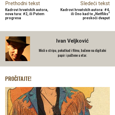
Prethodni tekst
Sledeći tekst
Kadrovi hrvatskih autora,
Kadrovi hrvatskih autora: #4,
nova tura: #2, ili Putem
ili Ono kad te „Netfliks“
progresa
preskoči dvaput
Ivan Veljković
Misli o stripu, pokatkad i filmu, bačene na digitalni
papir i puštene u etar.
PROČITAJTE!