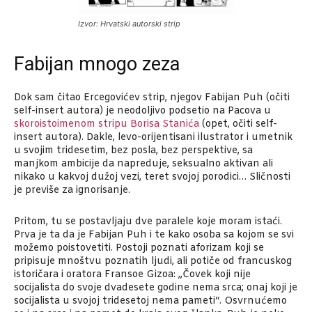
Izvor: Hrvatski autorski strip
Fabijan mnogo zeza
Dok sam čitao Ercegovićev strip, njegov Fabijan Puh (očiti
self-insert autora) je neodoljivo podsetio na Pacova u
skoroistoimenom stripu Borisa Stanića
(opet, očiti self-
insert autora). Dakle, levo-orijentisani ilustrator i umetnik
u svojim tridesetim, bez posla, bez perspektive, sa
manjkom ambicije da napreduje, seksualno aktivan ali
nikako u kakvoj dužoj vezi, teret svojoj porodici… Sličnosti
je previše za ignorisanje.
Pritom, tu se postavljaju dve paralele koje moram istaći.
Prva je ta da je Fabijan Puh i te kako osoba sa kojom se svi
možemo poistovetiti. Postoji poznati aforizam koji se
pripisuje mnoštvu poznatih ljudi, ali potiče od francuskog
istoričara i oratora Fransoe Gizoa: „Čovek koji nije
socijalista do svoje dvadesete godine nema srca; onaj koji je
socijalista u svojoj tridesetoj nema pameti“. Osvrnućemo