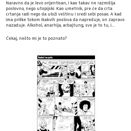
Naravno da je levo orijentisan, i kao takav ne razmišlja
poslovno, nego utopijski. Kao umetnik, pre će da crta
crtanja radi nego da uloži veštinu i sredi sebi posao. A kad
ima prilike tokom ikakvih poslova da napreduje, on zapravo
nazaduje. Alkohol, anarhija, arbajtung, sve je to tu, i…
Ćekaj, nešto mi je to poznato?