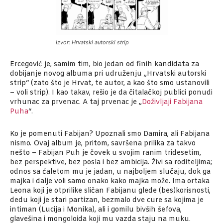
Izvor: Hrvatski autorski strip
Ercegović je, samim tim, bio jedan od finih kandidata za
dobijanje novog albuma pri udruženju „Hrvatski autorski
strip“ (zato što je Hrvat, te autor, a kao što smo ustanovili
– voli strip). I kao takav, rešio je da čitalačkoj publici ponudi
vrhunac za prvenac. A taj prvenac je „
Doživljaji Fabijana
Puha
“.
Ko je pomenuti Fabijan? Upoznali smo Damira, ali Fabijana
nismo. Ovaj album je, pritom, savršena prilika za takvo
nešto – Fabijan Puh je čovek u svojim ranim tridesetim,
bez perspektive, bez posla i bez ambicija. Živi sa roditeljima;
odnos sa ćaletom mu je jadan, u najboljem slučaju, dok ga
majka i dalje voli samo onako kako majka može. Ima ortaka
Leona koji je otprilike sličan Fabijanu glede (bes)korisnosti,
dedu koji je stari partizan, bezmalo dve cure sa kojima je
intiman (Lucija i Monika), ali i gomilu bivših šefova,
glavešina i mongoloida koji mu vazda staju na muku.