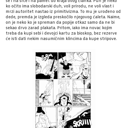
se i na srce i na pamet do kraja ovog članka. Puh je neko
ko očito ima slobodarski duh, voli prirodu, ne voli vlast i
mrzi autoritet nastao iz primitivizma. To mu je urođeno od
dede, premda je izgleda preskočilo njegovog ćaleta. Naime,
on je neko ko je spreman da popije otkaz samo da ne bi
sekao drvo zarad plakata. Pritom, iako ima novac kojim
treba da kupi sebi i devojci kartu za bioskop, bez rezerve
će isti dati nekim nasumičnim klincima da kupe stripove.