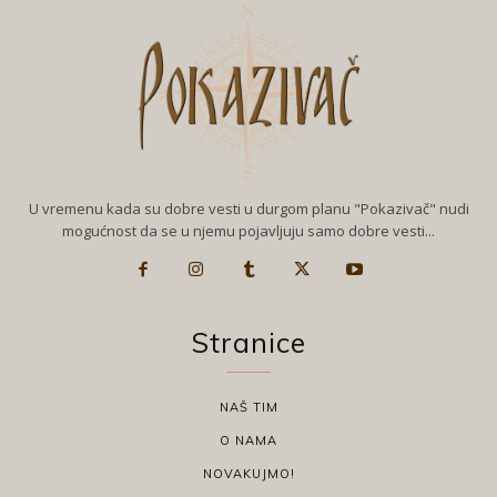
U vremenu kada su dobre vesti u durgom planu "Pokazivač" nudi
mogućnost da se u njemu pojavljuju samo dobre vesti...
Stranice
NAŠ TIM
O NAMA
NOVAKUJMO!