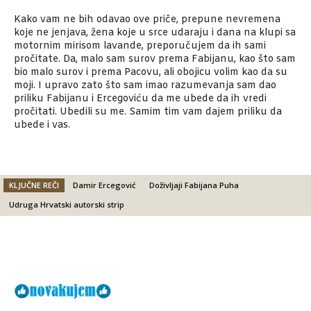
Kako vam ne bih odavao ove priče, prepune nevremena
koje ne jenjava, žena koje u srce udaraju i dana na klupi sa
motornim mirisom lavande, preporučujem da ih sami
pročitate. Da, malo sam surov prema Fabijanu, kao što sam
bio malo surov i prema Pacovu, ali obojicu volim kao da su
moji. I upravo zato što sam imao razumevanja sam dao
priliku Fabijanu i Ercegoviću da me ubede da ih vredi
pročitati. Ubedili su me. Samim tim vam dajem priliku da
ubede i vas.
KLJUČNE REČI
Damir Ercegović
Doživljaji Fabijana Puha
Udruga Hrvatski autorski strip
Facebook
X
Email