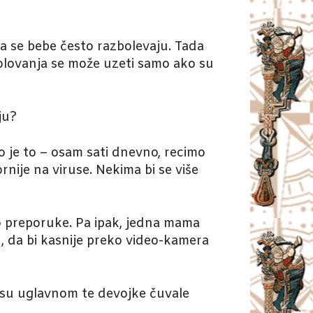
ma se bebe često razbolevaju. Tada
 bolovanja se može uzeti samo ako su
ju?
o je to – osam sati dnevno, recimo
rnije na viruse. Nekima bi se više
o preporuke. Pa ipak, jedna mama
in, da bi kasnije preko video-kamera
a su uglavnom te devojke čuvale