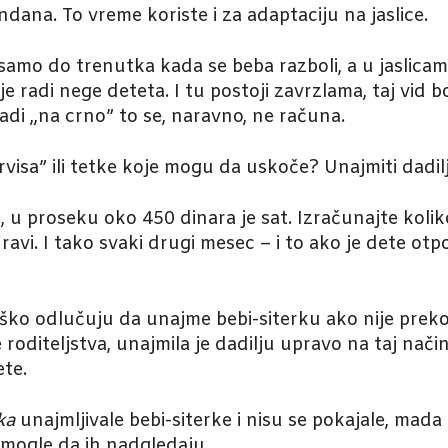
ana. To vreme koriste i za adaptaciju na jaslice.
i samo do trenutka kada se beba razboli, a u jaslica
je radi nege deteta. I tu postoji zavrzlama, taj vid
adi „na crno” to se, naravno, ne računa.
rvisa” ili tetke koje mogu da uskoče? Unajmiti dadil
, u proseku oko 450 dinara je sat. Izračunajte kolik
vi. I tako svaki drugi mesec – i to ako je dete otpo
ško odlučuju da unajme bebi-siterku ako nije prek
ce roditeljstva, unajmila je dadilju upravo na taj nač
ete.
ka
unajmljivale bebi-siterke i nisu se pokajale, mad
mogle da ih nadgledaju.