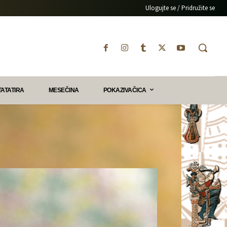
Ulogujte se / Pridružite se
TATATIRA
MESEČINA
POKAZIVAČICA