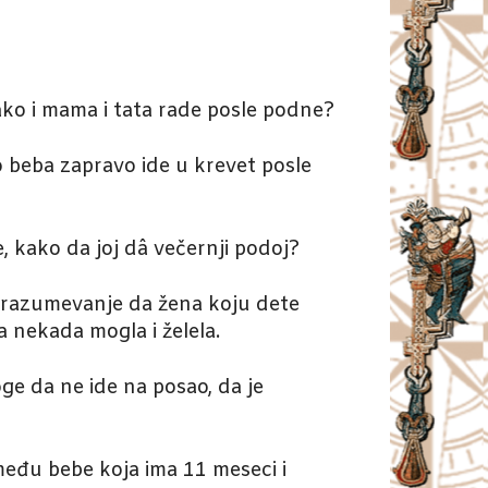
 ako i mama i tata rade posle podne?
o beba zapravo ide u krevet posle
 kako da joj dâ večernji podoj?
i razumevanje da žena koju dete
 nekada mogla i želela.
ge da ne ide na posao, da je
zmeđu bebe koja ima 11 meseci i