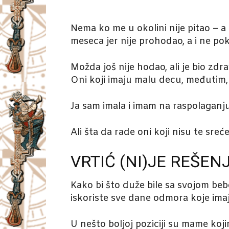
Nema ko me u okolini nije pitao – a 
meseca jer nije prohodao, a i ne p
Možda još nije hodao, ali je bio zdr
Oni koji imaju malu decu, međutim, 
Ja sam imala i imam na raspolaganju „
Ali šta da rade oni koji nisu te sr
VRTIĆ (NI)JE REŠEN
Kako bi što duže bile sa svojom be
iskoriste sve dane odmora koje ima
U nešto boljoj poziciji su mame koji