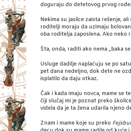
doguraju do detetovog prvog rođend
Nekima su jaslice zaista rešenje, al
roditelji moraju da uzimaju bolovan
oba roditelja zaposlena. Ako neko r
Šta, onda, raditi ako nema „baka se
Usluge dadilje naplaćuju se po satu
pet dana nedeljno, dok dete ne ozdra
isplatilo da daju otkaz.
Čak i kada imaju novca, mame se te
čiji slučaj mi je poznat preko školi
videla da je ta žena udarila njeno d
Znam i mame koje su preko
Fejsbu
decu dok su mame radile od kuće i 