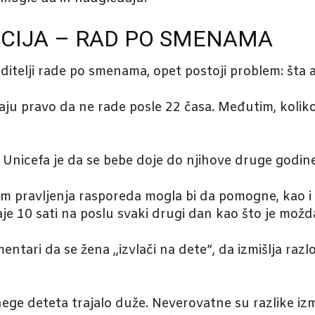
CIJA – RAD PO SMENAMA
roditelji rade po smenama, opet postoji problem: šta
aju pravo da ne rade posle 22 časa. Međutim, kolik
Unicefa je da se bebe doje do njihove druge godine,
kom pravljenja rasporeda mogla bi da pomogne, kao 
e 10 sati na poslu svaki drugi dan kao što je možda
ari da se žena „izvlači na dete”, da izmišlja razlo
 nege deteta trajalo duže. Neverovatne su razlike i