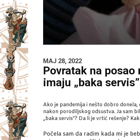
MAJ 28, 2022
Povratak na posao 
imaju „baka servis”
Ako je pandemija i nešto dobro donela,
nakon porodiljskog odsustva. Ja sam bila
„baka servis”? Da li je vrtić rešenje? Kako
Počela sam da radim kada mi je beb