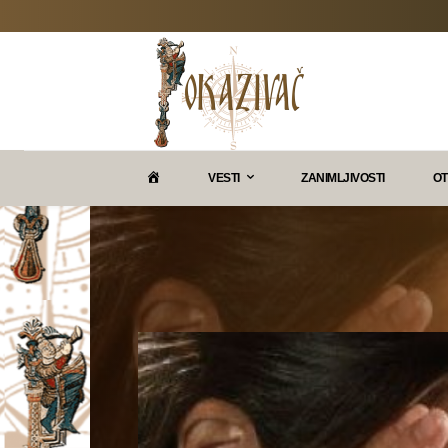
P
VESTI
ZANIMLJIVOSTI
OT
O
K
A
Z