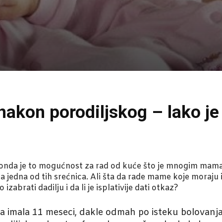
nakon porodiljskog – lako 
 onda je to mogućnost za rad od kuće što je mnogim mama
 jedna od tih srećnica. Ali šta da rade mame koje moraju i
 izabrati dadilju i da li je isplativije dati otkaz?
a imala 11 meseci, dakle odmah po isteku bolovanja 