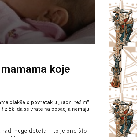
je mamama koje
ma olakšalo povratak u „radni režim”
 fizički da se vrate na posao, a nemaju
radi nege deteta – to je ono što