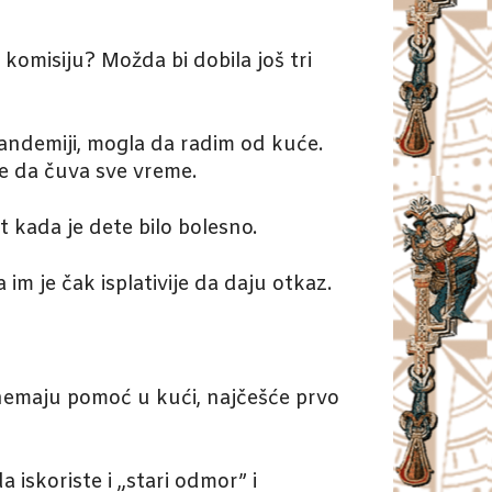
 komisiju? Možda bi dobila još tri
 pandemiji, mogla da radim od kuće.
te da čuva sve vreme.
et kada je dete bilo bolesno.
im je čak isplativije da daju otkaz.
 nemaju pomoć u kući, najčešće prvo
 iskoriste i „stari odmor” i