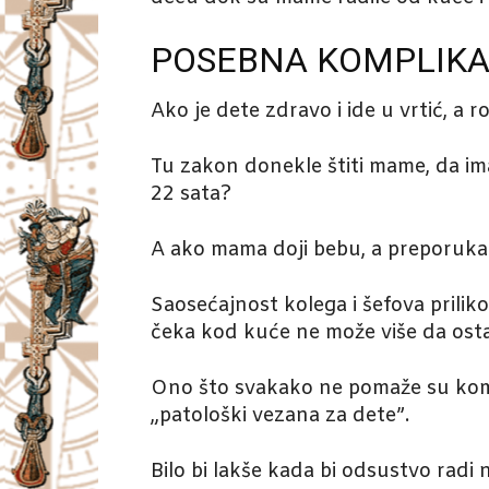
POSEBNA KOMPLIKA
Ako je dete zdravo i ide u vrtić, a 
Tu zakon donekle štiti mame, da im
22 sata?
A ako mama doji bebu, a preporuka 
Saosećajnost kolega i šefova prili
čeka kod kuće ne može više da ostaj
Ono što svakako ne pomaže su koment
„patološki vezana za dete”.
Bilo bi lakše kada bi odsustvo radi