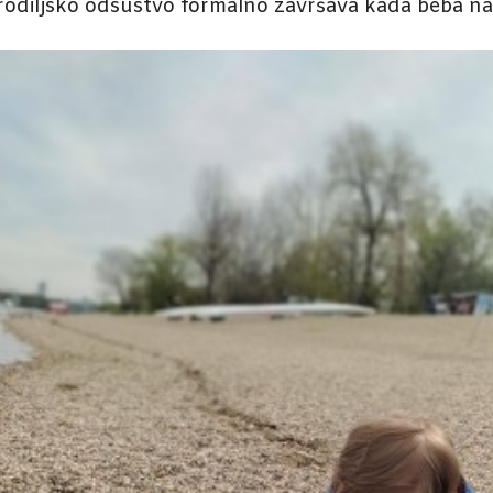
rodiljsko odsustvo formalno završava kada beba na