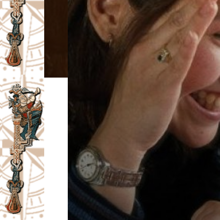
I
V
A
Č