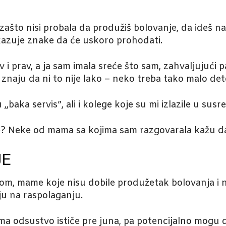
zašto nisi probala da produžiš bolovanje, da ideš na
okazuje znake da će uskoro prohodati.
av i prav, a ja sam imala sreće što sam, zahvaljujući
znaju da ni to nije lako – neko treba tako malo de
baka servis”, ali i kolege koje su mi izlazile u susr
eće? Neke od mama sa kojima sam razgovarala kažu da 
JE
bom, mame koje nisu dobile produžetak bolovanja i
ju na raspolaganju.
ma odsustvo ističe pre juna, pa potencijalno mogu da