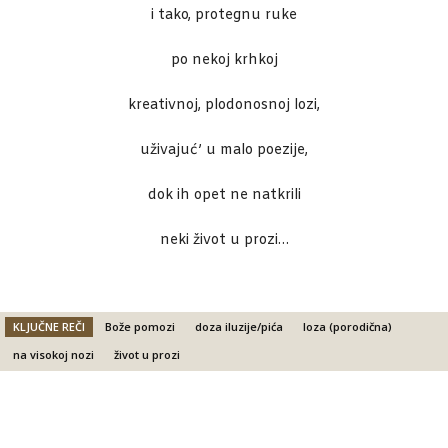
i tako, protegnu ruke
po nekoj krhkoj
kreativnoj, plodonosnoj lozi,
uživajuć’ u malo poezije,
dok ih opet ne natkrili
neki život u prozi…
KLJUČNE REČI
Bože pomozi
doza iluzije/pića
loza (porodična)
na visokoj nozi
život u prozi
Facebook
X
Email