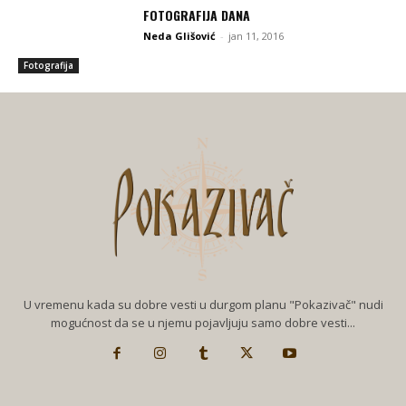
FOTOGRAFIJA DANA
Neda Glišović
-
jan 11, 2016
Fotografija
U vremenu kada su dobre vesti u durgom planu "Pokazivač" nudi
mogućnost da se u njemu pojavljuju samo dobre vesti...