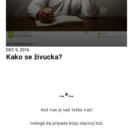
Foto: Dreamstime.com
DEC 9, 2016
Kako se živucka?
~*~
Kod nas je sad teško naći
nekoga da pripada kojoj slavnoj lozi,