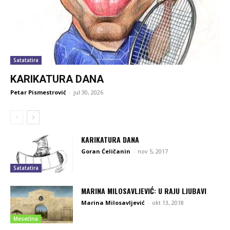
Satatatira
KARIKATURA DANA
Petar Pismestrović
-
jul 30, 2026
KARIKATURA DANA
Goran Ćeličanin
-
nov 5, 2017
Satatatira
MARINA MILOSAVLJEVIĆ: U RAJU LJUBAVI
Marina Milosavljević
-
okt 13, 2018
Mesečina