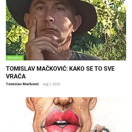
Mesečina
TOMISLAV MAČKOVIĆ: KAKO SE TO SVE
VRAĆA
Tomislav Mačković
-
avg 1, 2026