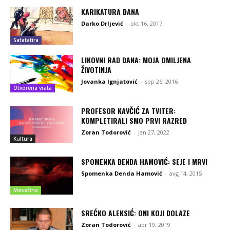
KARIKATURA DANA
Darko Drljević
-
okt 16, 2017
Satatatira
LIKOVNI RAD DANA: MOJA OMILJENA
ŽIVOTINJA
Jovanka Ignjatović
-
sep 26, 2016
Otvorena vrata
PROFESOR KAVČIĆ ZA TVITER:
KOMPLETIRALI SMO PRVI RAZRED
Zoran Todorović
-
jan 27, 2022
Kultura
SPOMENKA DENDA HAMOVIĆ: SEJE I MRVI
Spomenka Denda Hamović
-
avg 14, 2015
Mesečina
SREĆKO ALEKSIĆ: ONI KOJI DOLAZE
Zoran Todorović
-
apr 19, 2019