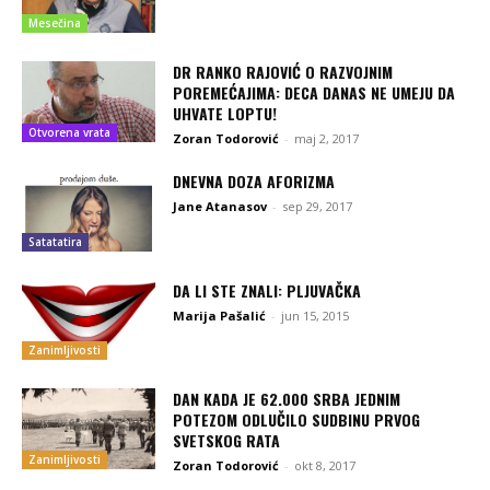
Mesečina
DR RANKO RAJOVIĆ O RAZVOJNIM
POREMEĆAJIMA: DECA DANAS NE UMEJU DA
UHVATE LOPTU!
Otvorena vrata
Zoran Todorović
-
maj 2, 2017
DNEVNA DOZA AFORIZMA
Jane Atanasov
-
sep 29, 2017
Satatatira
DA LI STE ZNALI: PLJUVAČKA
Marija Pašalić
-
jun 15, 2015
Zanimljivosti
DAN KADA JE 62.000 SRBA JEDNIM
POTEZOM ODLUČILO SUDBINU PRVOG
SVETSKOG RATA
Zanimljivosti
Zoran Todorović
-
okt 8, 2017