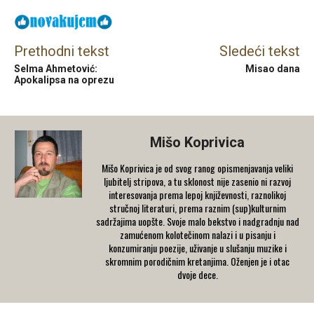
Prethodni tekst
Sledeći tekst
Selma Ahmetović:
Misao dana
Apokalipsa na oprezu
Mišo Koprivica
Mišo Koprivica je od svog ranog opismenjavanja veliki
ljubitelj stripova, a tu sklonost nije zasenio ni razvoj
interesovanja prema lepoj književnosti, raznolikoj
stručnoj literaturi, prema raznim (sup)kulturnim
sadržajima uopšte. Svoje malo bekstvo i nadgradnju nad
zamućenom kolotečinom nalazi i u pisanju i
konzumiranju poezije, uživanje u slušanju muzike i
skromnim porodičnim kretanjima. Oženjen je i otac
dvoje dece.