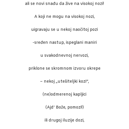
ali se novi snađu da žive na visokoj nozi!
A koji ne mogu na visokoj nozi,
uigravaju se u nekoj naočitoj pozi
-sređen nastup, ispeglani maniri
u svakodnevnoj nervozi,
priklone se skromnom izvoru okrepe
– nekoj „utešiteljki kozi“,
(ne)odmerenoj kapljici
(Ajd’ Bože, pomozi!)
ili drugoj iluzije dozi,