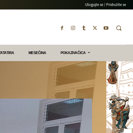
Ulogujte se / Pridružite se
TATATIRA
MESEČINA
POKAZIVAČICA