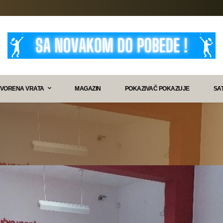
VORENA VRATA
MAGAZIN
POKAZIVAČ POKAZUJE
SA