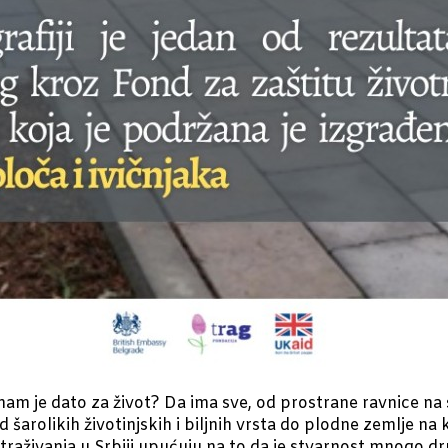
am je dato za život? Da ima sve, od prostrane ravnice na 
d šarolikih životinjskih i biljnih vrsta do plodne zemlje na
raživanja u Srbiji upućuju na to da je stvarnost mnogo dru