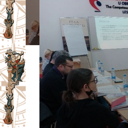
I
V
A
Č