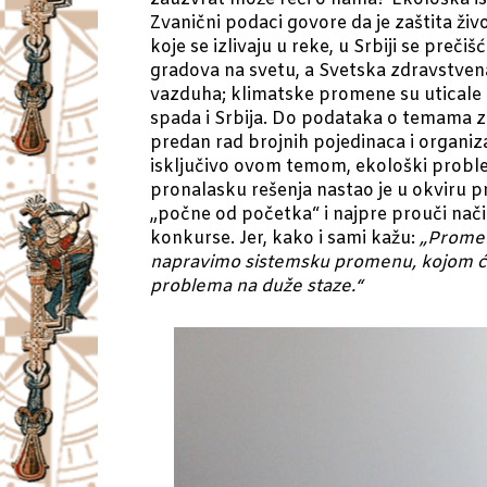
Zvanični podaci govore da je zaštita ži
koje se izlivaju u reke, u Srbiji se preč
gradova na svetu, a Svetska zdravstvena
vazduha; klimatske promene su uticale n
spada i Srbija. Do podataka o temama zaš
predan rad brojnih pojedinaca i organizac
isključivo ovom temom, ekološki problemi
pronalasku rešenja nastao je u okviru p
„počne od početka“ i najpre prouči nači
konkurse. Jer, kako i sami kažu:
„Promen
napravimo sistemsku promenu, kojom ćem
problema na duže staze.“