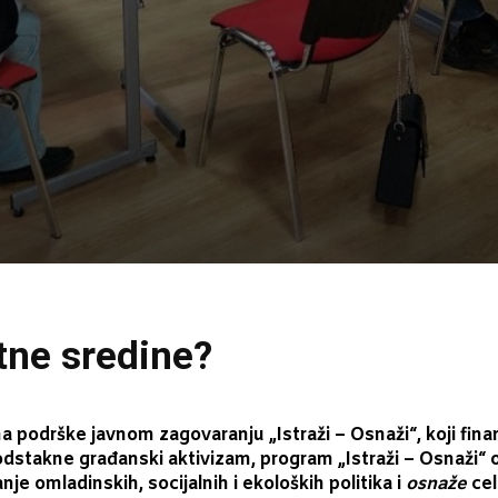
otne sredine?
a podrške javnom zagovaranju „Istraži – Osnaži“, koji fina
odstakne građanski aktivizam, program „Istraži – Osnaži“ 
e omladinskih, socijalnih i ekoloških politika i
osnaže
cel