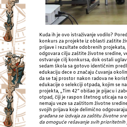
Kuda ih je ovo istraživanje vodilo? Pore
konkurs za projekte iz oblasti zaštite ži
prijave i rezultate odobrenih projekata
odgovara cilju zaštite životne sredine, 
ostvaruje cilj konkursa, dok ostali ugl
sedam škola sa gotovo identičnim predlo
edukaciju dece o značaju čuvanja okoline
da se taj prostor nakon radova ne korist
edukacije o selekciji otpada, kojim se n
projekta, „Tim 42“ obišao je pijacu i za
otpad, čiji je raspon štetnog uticaja na
nemaju veze sa zaštitom životne sredine, 
svojih prijava koje delimično odgovaraj
građana se izdvaja za zaštitu životne sr
da omoguće rešavanje svih prioritetnih