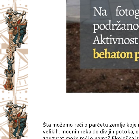
Šta možemo reći o parčetu zemlje koje n
velikih, moćnih reka do divljih potoka, o
zauzvrat može reći o nama? Ekološka ist