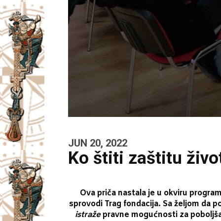
JUN 20, 2022
Ko štiti zaštitu živ
Ova priča nastala je u okviru program
sprovodi Trag fondacija. Sa željom da p
istraže
pravne mogućnosti za poboljšanj