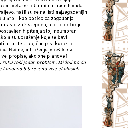
tatkom sveta: od ukupnih otpadnih voda
ljevo, našli su se na listi najzagađenijih
 u Srbiji kao posledica zagađenja
raste za 2 stepena, a u tu teritoriju
postavljenih pitanja stoji neumoran,
Iako nisu udruženje koje se bavi
ti prioritet. Logičan prvi korak u
ne. Naime, udruženje je rešilo da
ive, propise, akcione planove i
u ruku reši jedan problem. Mi želimo da
 konačno biti rešeno više ekoloških