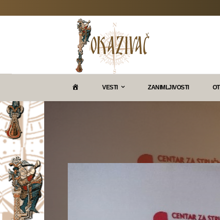
P
VESTI
ZANIMLJIVOSTI
OT
O
K
A
Z