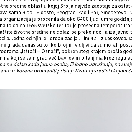
votne sredine oblast u kojoj Srbija najviše zaostaje za os
išćava samo 8 do 16 odsto; Beograd, kao i Bor, Smederevo i Va
 organizacija je procenila da oko 6400 ljudi umre godišnje
a to da na 15% svetske teritorije prosečna temperatura po
tite životne sredine ne dolazi se preko noći, a iza javno 
ija. Jedna od njih je i organizacija „Tim 42“ iz Leskovca. 
 grada danas su toliko brojni i vidljivi da su morali posta
rograma „Istraži – Osnaži“, pokrenutog krajem prošle godi
n na koji se sam grad već bavi ovim pitanjima kroz regulat
a ne dolazi kada jedna osoba, ili jedno udruženje, na svoj
o iz korena promeniti pristup životnoj sredini i kojom će