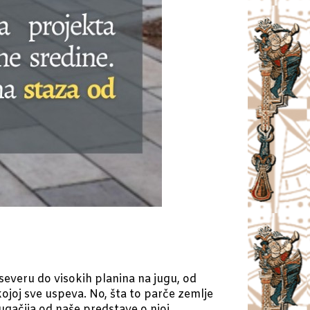
severu do visokih planina na jugu, od
 kojoj sve uspeva. No, šta to parče zemlje
gačija od naše predstave o njoj.