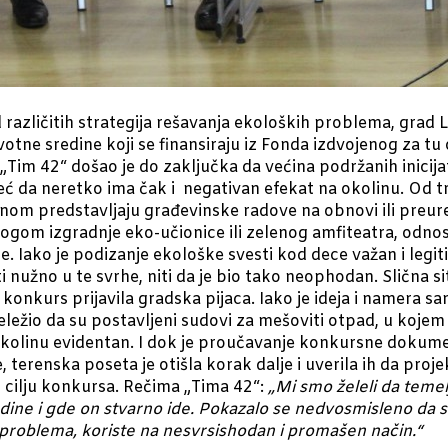
d različitih strategija rešavanja ekoloških problema, grad
votne sredine koji se finansiraju iz Fonda izdvojenog za tu 
, „Tim 42“ došao je do zaključka da većina podržanih inic
već da neretko ima čak i negativan efekat na okolinu. Od t
avnom predstavljaju građevinske radove na obnovi ili preur
gom izgradnje eko-učionice ili zelenog amfiteatra, odnos
. Iako je podizanje ekološke svesti kod dece važan i legit
i nužno u te svrhe, niti da je bio tako neophodan. Slična s
a konkurs prijavila gradska pijaca. Iako je ideja i namera 
beležio da su postavljeni sudovi za mešoviti otpad, u koje
 okolinu evidentan. I dok je proučavanje konkursne dokumen
terenska poseta je otišla korak dalje i uverila ih da proje
u cilju konkursa. Rečima „Tima 42“:
„Mi smo želeli da teme
edine i gde on stvarno ide. Pokazalo se nedvosmisleno da se 
 problema, koriste na nesvrsishodan i promašen način.“