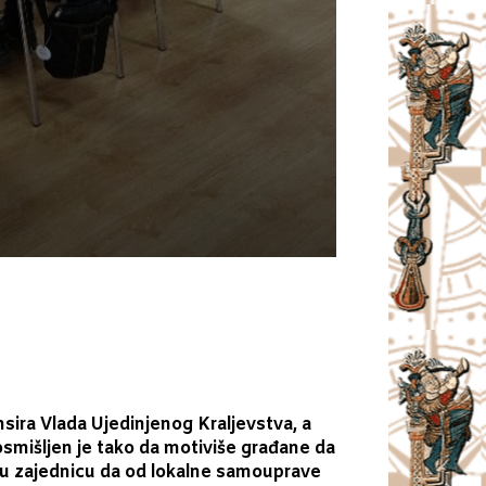
nsira Vlada Ujedinjenog Kraljevstva, a
osmišljen je tako da motiviše građane da
u zajednicu da od lokalne samouprave