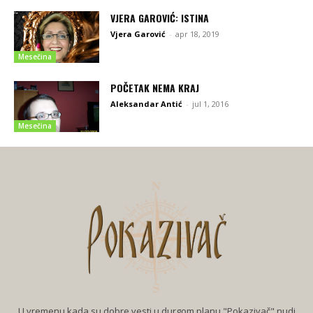
VJERA GAROVIĆ: ISTINA
Vjera Garović
-
apr 18, 2019
Mesečina
POČETAK NEMA KRAJ
Aleksandar Antić
-
jul 1, 2016
Mesečina
U vremenu kada su dobre vesti u durgom planu "Pokazivač" nudi