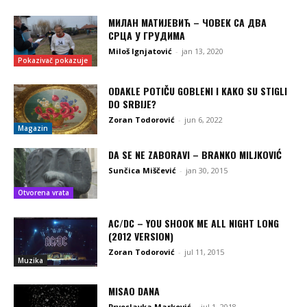
МИЛАН МАТИЈЕВИЋ – ЧОВЕК СА ДВА
СРЦА У ГРУДИМА
Miloš Ignjatović
-
jan 13, 2020
Pokazivač pokazuje
ODAKLE POTIČU GOBLENI I KAKO SU STIGLI
DO SRBIJE?
Zoran Todorović
-
jun 6, 2022
Magazin
DA SE NE ZABORAVI – BRANKO MILJKOVIĆ
Sunčica Miščević
-
jan 30, 2015
Otvorena vrata
AC/DC – YOU SHOOK ME ALL NIGHT LONG
(2012 VERSION)
Zoran Todorović
-
jul 11, 2015
Muzika
MISAO DANA
Prvoslavka Marković
-
jul 1, 2018