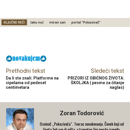
KLJUČNE REČI
laku noć
miran san
portal "Pokazivač"
Facebook
X
Email
Prethodni tekst
Sledeći tekst
Da li ste znali: Platforme na
PRIZORI IZ OBIČNOG ŽIVOTA:
cipelama od pedeset
ŠKOLJKA ( pesme za čitanje
centimetara
naglas)
Zoran Todorović
Osnivač „Pokazivača“. Tvorac novakovanja. Čovek koji od
života želi sve ili ništa, a trenutno živi negde između.