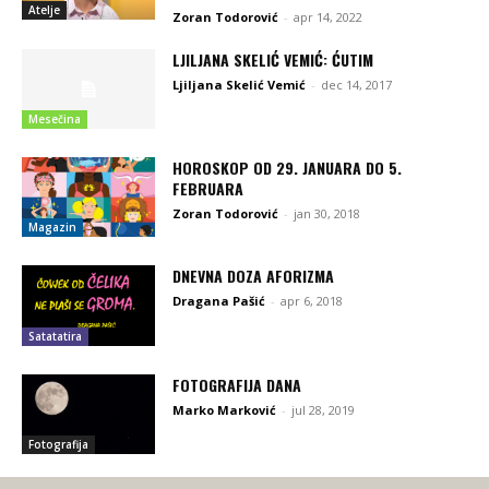
Atelje
Zoran Todorović
-
apr 14, 2022
LJILJANA SKELIĆ VEMIĆ: ĆUTIM
Ljiljana Skelić Vemić
-
dec 14, 2017
Mesečina
HOROSKOP OD 29. JANUARA DO 5.
FEBRUARA
Zoran Todorović
-
jan 30, 2018
Magazin
DNEVNA DOZA AFORIZMA
Dragana Pašić
-
apr 6, 2018
Satatatira
FOTOGRAFIJA DANA
Marko Marković
-
jul 28, 2019
Fotografija