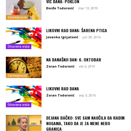
VIC DANA: POKLON
Đorđe Todorović
-
mar 13, 2019
Zanimljivosti
LIKOVNI RAD DANA: ŠARENA PTICA
Jovanka Ignjatović
-
jun 28, 2016
Otvorena vrata
NA DANAŠNJI DAN: 6. OKTOBAR
Zoran Todorović
-
okt 6, 2019
Zanimljivosti
LIKOVNI RAD DANA
Zoran Todorović
-
sep 5, 2016
Otvorena vrata
DEJANA BAČKO: SVE SAM NAUČILA DA RADIM
NOGAMA, TAKO DA JE ZA MENE NEBO
GRANICA