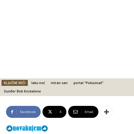
KLJUČNE REČI
laku noć
miran san
portal "Pokazivač"
Sunđer Bob Kockalone
Facebook
X
Email