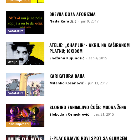
DNEVNA DOZA AFORIZMA
Nada Karadžić
-
jun 9, 2017
Satatatira
ATELJE: „CHAPLIN“- AKRIL NA KAŠIRANOM
PLATNU; 10X10CM
Snežana Kujundžić
-
sep 4, 2015
Atelje
KARIKATURA DANA
Milenko Kosanović
-
jun 13, 2017
Satatatira
SLOBINO ZANIMLJIVO ĆOŠE: MUDRA ŽENA
Slobodan Osmokrović
-
dec 21, 2015
Zanimljivosti
E-PLAY OBJAVIO NOVI SPOT SA GLUMCEM