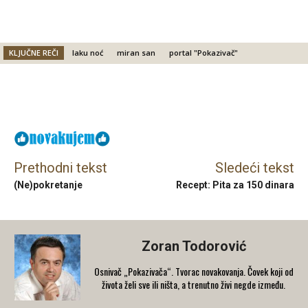
KLJUČNE REČI
laku noć
miran san
portal "Pokazivač"
Facebook
X
Email
Prethodni tekst
Sledeći tekst
(Ne)pokretanje
Recept: Pita za 150 dinara
Zoran Todorović
Osnivač „Pokazivača“. Tvorac novakovanja. Čovek koji od
života želi sve ili ništa, a trenutno živi negde između.