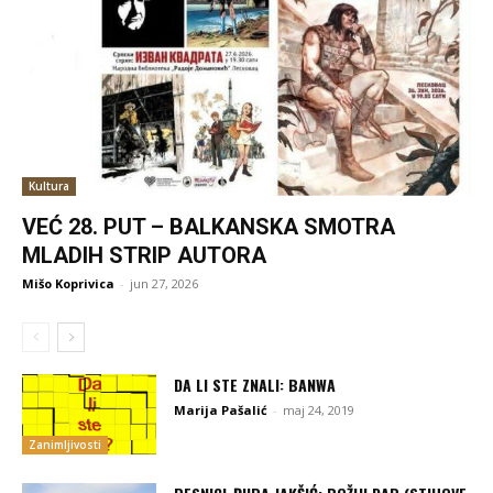
Kultura
VEĆ 28. PUT – BALKANSKA SMOTRA
MLADIH STRIP AUTORA
Mišo Koprivica
-
jun 27, 2026
DA LI STE ZNALI: BANWA
Marija Pašalić
-
maj 24, 2019
Zanimljivosti