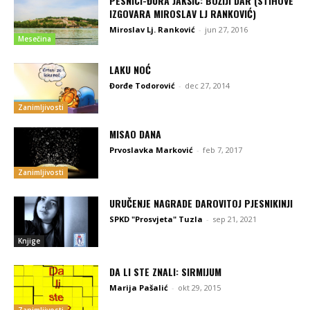
PESNICI-ĐURA JAKŠIĆ: BOŽIJI DAR (STIHOVE
IZGOVARA MIROSLAV LJ RANKOVIĆ)
Miroslav Lj. Ranković
-
jun 27, 2016
Mesečina
LAKU NOĆ
Đorđe Todorović
-
dec 27, 2014
Zanimljivosti
MISAO DANA
Prvoslavka Marković
-
feb 7, 2017
Zanimljivosti
URUČENJE NAGRADE DAROVITOJ PJESNIKINJI
SPKD "Prosvjeta" Tuzla
-
sep 21, 2021
Knjige
DA LI STE ZNALI: SIRMIJUM
Marija Pašalić
-
okt 29, 2015
Zanimljivosti