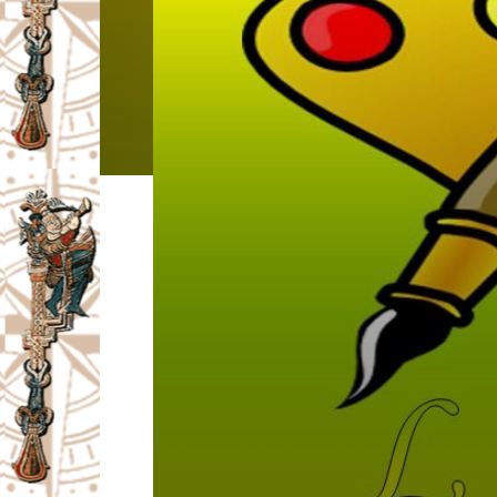
I
V
A
Č