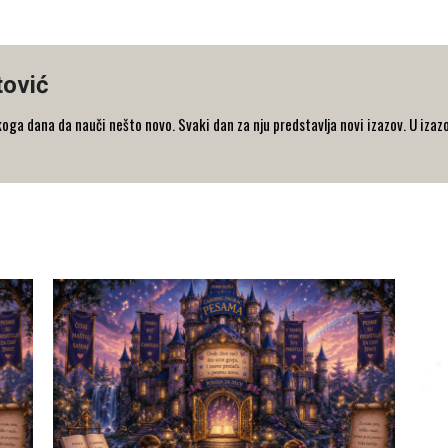
tović
koga dana da nauči nešto novo. Svaki dan za nju predstavlja novi izazov. U iza