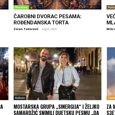
Mesečina
Kultu
ČAROBNI DVORAC PESAMA:
VE
ROĐENDANSKA TORTA
ML
Zoran Todorović
-
avg 8, 2026
Mišo 
Kultura
Zanim
PA
MOSTARSKA GRUPA „SINERGIJA“ I ŽELJKO
ZA 
SAMARDŽIĆ SNIMILI DUETSKU PESMU „DA
S3E