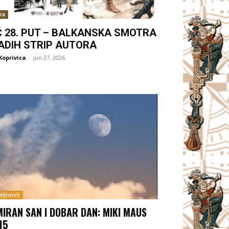
ra
Ć 28. PUT – BALKANSKA SMOTRA
ADIH STRIP AUTORA
Koprivica
-
jun 27, 2026
ljivosti
MIRAN SAN I DOBAR DAN: MIKI MAUS
15