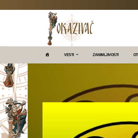
P
VESTI
ZANIMLJIVOSTI
OT
O
K
A
Z