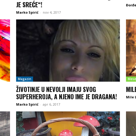
JE SREĆE“!
Đorđe
Marko Spirić
-
nov 4, 2017
Magazin
Mese
ŽIVOTINJE U NEVOLJI IMAJU SVOG
MIL
SUPERHEROJA, A NJENO IME JE DRAGANA!
Mile 
Marko Spirić
-
apr 6, 2017