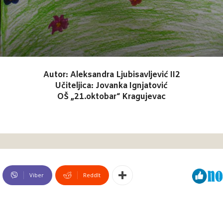
Autor: Aleksandra Ljubisavljević II2
Učiteljica: Jovanka Ignjatović
OŠ „21.oktobar“ Kragujevac
Viber
ReddIt