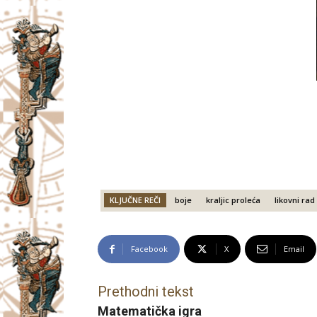
KLJUČNE REČI
boje
kraljic proleća
likovni rad
Facebook
X
Email
Prethodni tekst
Matematička igra