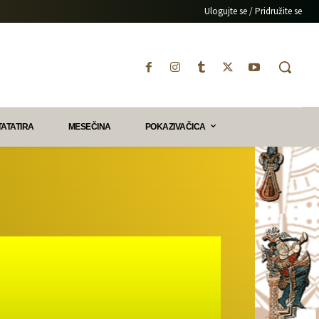
Ulogujte se / Pridružite se
TATATIRA
MESEČINA
POKAZIVAČICA