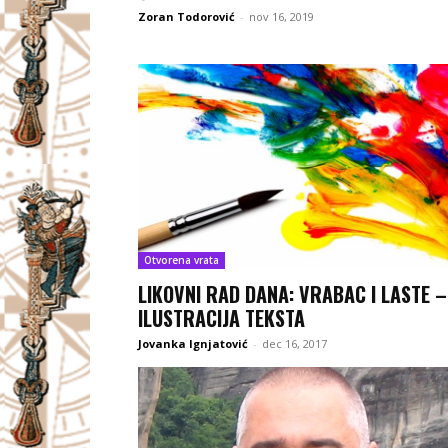
Zoran Todorović
-
nov 16, 2019
Otvorena vrata
LIKOVNI RAD DANA: VRABAC I LASTE –
ILUSTRACIJA TEKSTA
Jovanka Ignjatović
-
dec 16, 2017