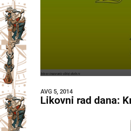
foto:os-imazuranic-sibinj-skole.rs
AVG 5, 2014
Likovni rad dana: Kr