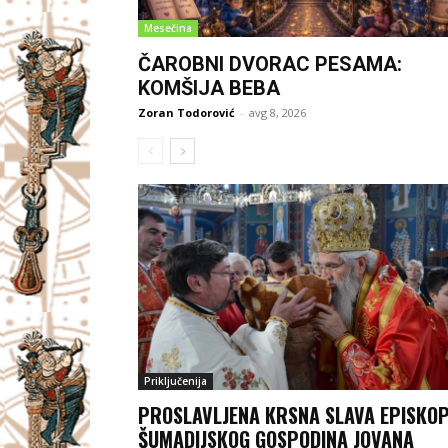
Mesečina
ČAROBNI DVORAC PESAMA:
KOMŠIJA BEBA
Zoran Todorović
-
avg 8, 2026
Priključenija
PROSLAVLJENA КRSNA SLAVA EPISКO
ŠUMADIJSКOG GOSPODINA JOVANA