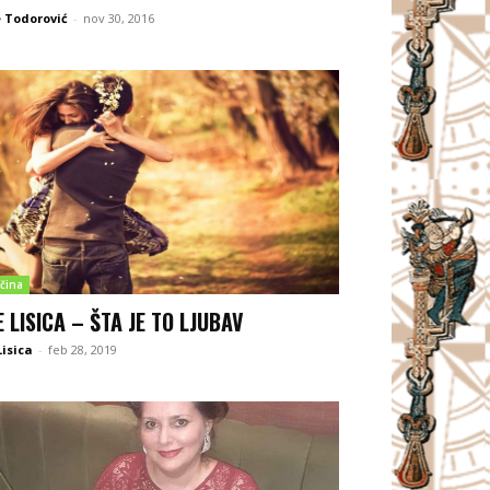
 Todorović
-
nov 30, 2016
čina
E LISICA – ŠTA JE TO LJUBAV
Lisica
-
feb 28, 2019