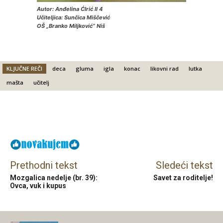
Autor: Anđelina ĆIrić II 4
Učiteljica: Sunčica Miščević
OŠ „Branko Miljković“ Niš
KLJUČNE REČI
deca
gluma
igla
konac
likovni rad
lutka
mašta
učitelj
Facebook
X
Email
Prethodni tekst
Sledeći tekst
Mozgalica nedelje (br. 39):
Savet za roditelje!
Ovca, vuk i kupus