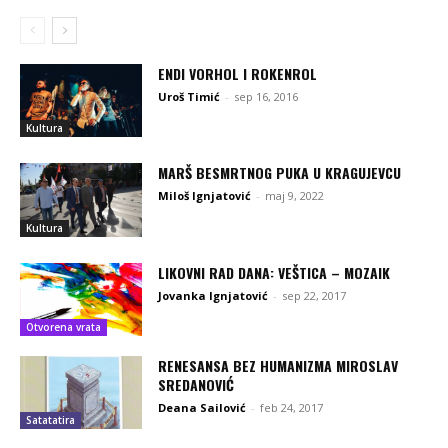
ENDI VORHOL I ROKENROL
Uroš Timić
-
sep 16, 2016
Kultura
MARŠ BESMRTNOG PUKA U KRAGUJEVCU
Miloš Ignjatović
-
maj 9, 2022
Kultura
LIKOVNI RAD DANA: VEŠTICA – MOZAIK
Jovanka Ignjatović
-
sep 22, 2017
Otvorena vrata
RENESANSA BEZ HUMANIZMA MIROSLAV
SREDANOVIĆ
Deana Sailović
-
feb 24, 2017
Satatatira