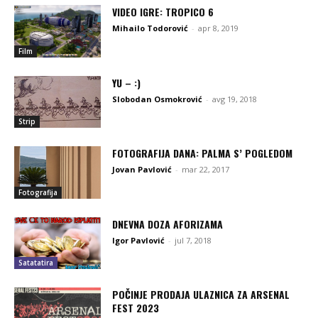
VIDEO IGRE: TROPICO 6
Mihailo Todorović
-
apr 8, 2019
Film
YU – :)
Slobodan Osmokrović
-
avg 19, 2018
Strip
FOTOGRAFIJA DANA: PALMA S’ POGLEDOM
Jovan Pavlović
-
mar 22, 2017
Fotografija
DNEVNA DOZA AFORIZAMA
Igor Pavlović
-
jul 7, 2018
Satatatira
POČINJE PRODAJA ULAZNICA ZA ARSENAL
FEST 2023