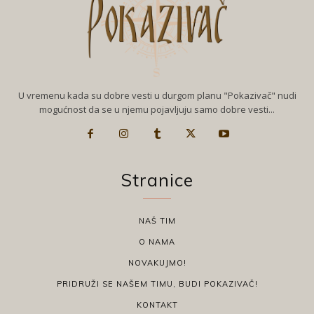
U vremenu kada su dobre vesti u durgom planu "Pokazivač" nudi
mogućnost da se u njemu pojavljuju samo dobre vesti...
Stranice
NAŠ TIM
O NAMA
NOVAKUJMO!
PRIDRUŽI SE NAŠEM TIMU, BUDI POKAZIVAČ!
KONTAKT