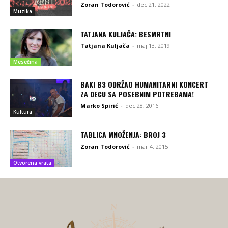
Zoran Todorović
-
dec 21, 2022
Muzika
TATJANA KULJAČA: BESMRTNI
Tatjana Kuljača
-
maj 13, 2019
Mesečina
BAKI B3 ODRŽAO HUMANITARNI KONCERT
ZA DECU SA POSEBNIM POTREBAMA!
Marko Spirić
-
dec 28, 2016
Kultura
TABLICA MNOŽENJA: BROJ 3
Zoran Todorović
-
mar 4, 2015
Otvorena vrata