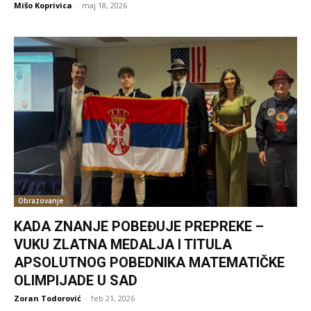
Mišo Koprivica
-
maj 18, 2026
Obrazovanje
KADA ZNANJE POBEĐUJE PREPREKE –
VUKU ZLATNA MEDALJA I TITULA
APSOLUTNOG POBEDNIKA MATEMATIČKE
OLIMPIJADE U SAD
Zoran Todorović
-
feb 21, 2026