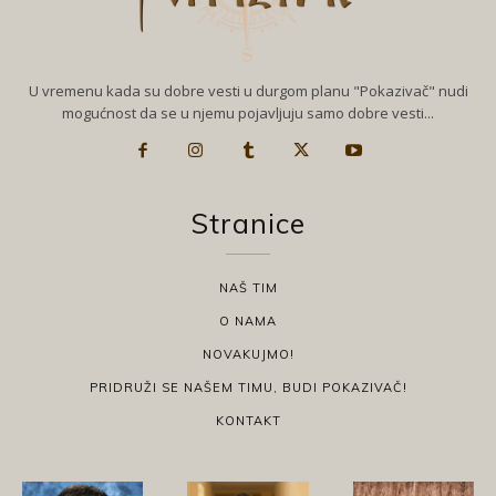
U vremenu kada su dobre vesti u durgom planu "Pokazivač" nudi
mogućnost da se u njemu pojavljuju samo dobre vesti...
Stranice
NAŠ TIM
O NAMA
NOVAKUJMO!
PRIDRUŽI SE NAŠEM TIMU, BUDI POKAZIVAČ!
KONTAKT