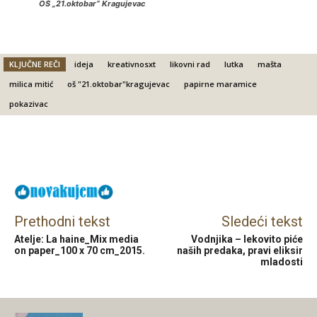
OŠ „21.oktobar“ Kragujevac
KLJUČNE REČI
ideja
kreativnosxt
likovni rad
lutka
mašta
milica mitić
oš "21.oktobar"kragujevac
papirne maramice
pokazivac
Facebook
X
Email
Prethodni tekst
Sledeći tekst
Atelje: La haine_Mix media
Vodnjika – lekovito piće
on paper_100 x 70 cm_2015.
naših predaka, pravi eliksir
mladosti