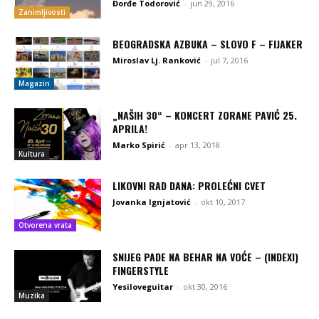
Đorđe Todorović
-
jun 29, 2016
Zanimljivosti
BEOGRADSKA AZBUKA – SLOVO F – FIJAKER
Miroslav Lj. Ranković
-
jul 7, 2016
Magazin
„NAŠIH 30“ – KONCERT ZORANE PAVIĆ 25.
APRILA!
Marko Spirić
-
apr 13, 2018
Kultura
LIKOVNI RAD DANA: PROLEĆNI CVET
Jovanka Ignjatović
-
okt 10, 2017
Otvorena vrata
SNIJEG PADE NA BEHAR NA VOĆE – (INDEXI)
FINGERSTYLE
Yesiloveguitar
-
okt 30, 2016
Muzika