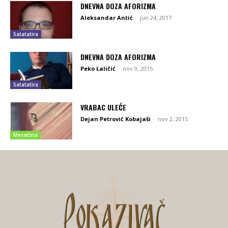
DNEVNA DOZA AFORIZMA
Aleksandar Antić
-
jun 24, 2017
Satatatira
DNEVNA DOZA AFORIZMA
Peko Laličić
-
nov 9, 2015
Satatatira
VRABAC ULEĆE
Dejan Petrović Kobajaši
-
nov 2, 2015
Mesečina