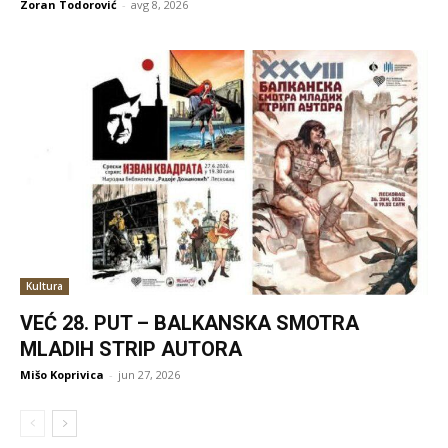
Zoran Todorović
-
avg 8, 2026
Kultura
VEĆ 28. PUT – BALKANSKA SMOTRA
MLADIH STRIP AUTORA
Mišo Koprivica
-
jun 27, 2026