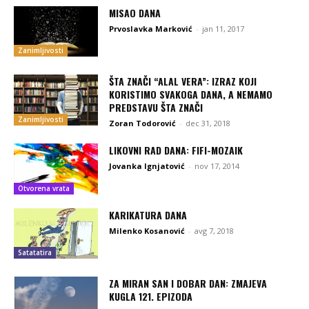
MISAO DANA
Prvoslavka Marković
-
jan 11, 2017
Zanimljivosti
ŠTA ZNAČI “ALAL VERA”: IZRAZ KOJI
KORISTIMO SVAKOGA DANA, A NEMAMO
PREDSTAVU ŠTA ZNAČI
Zanimljivosti
Zoran Todorović
-
dec 31, 2018
LIKOVNI RAD DANA: FIFI-MOZAIK
Jovanka Ignjatović
-
nov 17, 2014
Otvorena vrata
KARIKATURA DANA
Milenko Kosanović
-
avg 7, 2018
Satatatira
ZA MIRAN SAN I DOBAR DAN: ZMAJEVA
KUGLA 121. EPIZODA