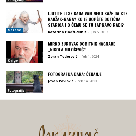
LJUTITE LI SE KADA VAM NEKO KAŽE DA STE
NADŽAK-BABA? KO JE UOPŠTE DOTIČNA
STARICA I O ČEMU SE TU ZAPRAVO RADI?
Magazin
Katarina Hadži-Minić
-
jun 5, 2019
MIRKO ZUROVAC DOBITNIK NAGRADE
„NIKOLA MILOŠEVIĆ“
Zoran Todorović
-
feb 1, 2024
Knjige
FOTOGRAFIJA DANA: ČEKANJE
Jovan Pavlović
-
feb 14, 2018
Fotografija