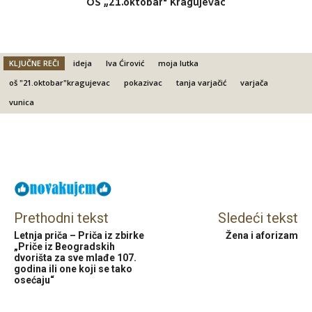
OŠ „21.oktobar“ Kragujevac
KLJUČNE REČI
ideja
Iva Ćirović
moja lutka
oš "21.oktobar"kragujevac
pokazivac
tanja varjačić
varjača
vunica
Facebook
X
Email
Prethodni tekst
Sledeći tekst
Letnja priča – Priča iz zbirke
Žena i aforizam
„Priče iz Beogradskih
dvorišta za sve mlađe 107.
godina ili one koji se tako
osećaju“