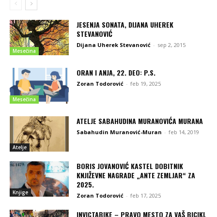
JESENJA SONATA, DIJANA UHEREK
STEVANOVIĆ
Dijana Uherek Stevanović
-
sep 2, 2015
Mesečina
ORAN I ANJA, 22. DEO: P.S.
Zoran Todorović
-
feb 19, 2025
Mesečina
ATELJE SABAHUDINA MURANOVIĆA MURANA
Sabahudin Muranović-Muran
-
feb 14, 2019
Atelje
BORIS JOVANOVIĆ KASTEL DOBITNIK
KNJIŽEVNE NAGRADE „ANTE ZEMLJAR“ ZA
2025.
Knjige
Zoran Todorović
-
feb 17, 2025
INVICTABIKE – PRAVO MESTO ZA VAŠ BICIKL