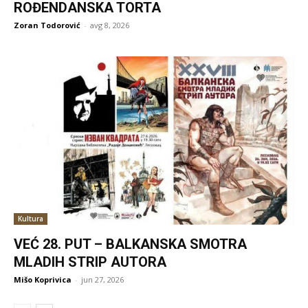
ROĐENDANSKA TORTA
Zoran Todorović
-
avg 8, 2026
Kultura
VEĆ 28. PUT – BALKANSKA SMOTRA
MLADIH STRIP AUTORA
Mišo Koprivica
-
jun 27, 2026