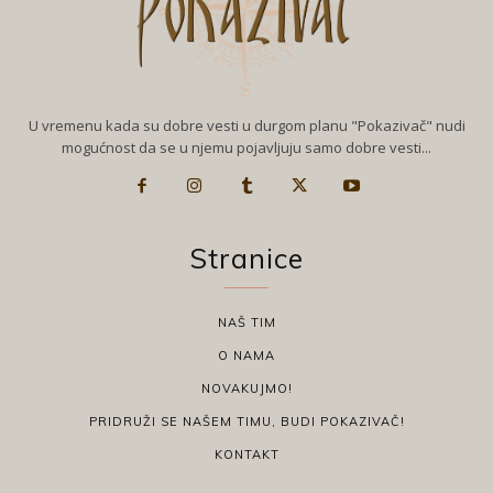
U vremenu kada su dobre vesti u durgom planu "Pokazivač" nudi
mogućnost da se u njemu pojavljuju samo dobre vesti...
Stranice
NAŠ TIM
O NAMA
NOVAKUJMO!
PRIDRUŽI SE NAŠEM TIMU, BUDI POKAZIVAČ!
KONTAKT