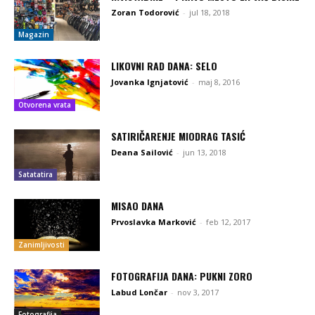
Zoran Todorović
-
jul 18, 2018
Magazin
LIKOVNI RAD DANA: SELO
Jovanka Ignjatović
-
maj 8, 2016
Otvorena vrata
SATIRIČARENJE MIODRAG TASIĆ
Deana Sailović
-
jun 13, 2018
Satatatira
MISAO DANA
Prvoslavka Marković
-
feb 12, 2017
Zanimljivosti
FOTOGRAFIJA DANA: PUKNI ZORO
Labud Lončar
-
nov 3, 2017
Fotografija