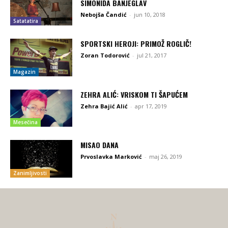
SIMONIDA BANJEGLAV
Nebojša Čandić
-
jun 10, 2018
Satatatira
SPORTSKI HEROJI: PRIMOŽ ROGLIČ!
Zoran Todorović
-
jul 21, 2017
Magazin
ZEHRA ALIĆ: VRISKOM TI ŠAPUĆEM
Zehra Bajić Alić
-
apr 17, 2019
Mesečina
MISAO DANA
Prvoslavka Marković
-
maj 26, 2019
Zanimljivosti