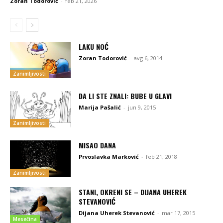
Zoran Todorović
-
feb 21, 2026
LAKU NOĆ
Zoran Todorović
-
avg 6, 2014
Zanimljivosti
DA LI STE ZNALI: BUBE U GLAVI
Marija Pašalić
-
jun 9, 2015
Zanimljivosti
MISAO DANA
Prvoslavka Marković
-
feb 21, 2018
Zanimljivosti
STANI, OKRENI SE – DIJANA UHEREK
STEVANOVIĆ
Dijana Uherek Stevanović
-
mar 17, 2015
Mesečina