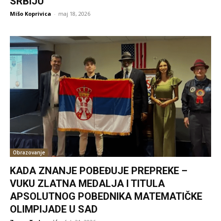
SRBIJU
Mišo Koprivica
-
maj 18, 2026
Obrazovanje
KADA ZNANJE POBEĐUJE PREPREKE –
VUKU ZLATNA MEDALJA I TITULA
APSOLUTNOG POBEDNIKA MATEMATIČKE
OLIMPIJADE U SAD