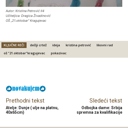
Autor: Kristina Petrović II4
Učiteljica: Dragica Živadinović
OŠ „21.oktobar“ Kragujevac
KLJUČNE REČI
dečiji crtež
ideja
kristina petrović
likovni rad
oš "21.oktobar"kragujevac
pokazivac
Facebook
X
Email
Prethodni tekst
Sledeći tekst
Atelje: Dunje ( ulje na platnu,
Odbojka dame: Srbija
40x65cm)
spremna za kvalifikacije