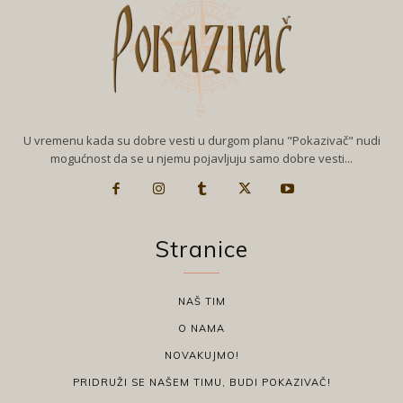
U vremenu kada su dobre vesti u durgom planu "Pokazivač" nudi
mogućnost da se u njemu pojavljuju samo dobre vesti...
Stranice
NAŠ TIM
O NAMA
NOVAKUJMO!
PRIDRUŽI SE NAŠEM TIMU, BUDI POKAZIVAČ!