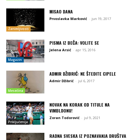
MISAO DANA
Prvoslavka Marković
-
jun 19, 2017
Zanimljivosti
PISMA IZ BEČA: VOLITE SE
Jelena Arsić
-
apr 15, 2016
Magazin
ADMIR DŽIBRIĆ: NE ŠTEDITE CIPELE
Admir Džibrić
-
jul 6, 2017
Mesečina
NOVAK NA KORAK OD TITULE NA
VIMBLDONU!
Zoran Todorović
-
jul 9, 2021
Priključenija
RADNA SVESKA IZ POZNAVANJA DRUŠTVA