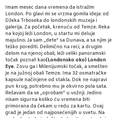
Imam mesec dana vremena da istražim
London. Po glavi mi se vrzma gomila ideja: od
Džeka Trboseka do londonskih muzeja i
galerija. Za početak, krenuću od Temze. Reka
na kojoj leži London, u startu mi deluje
majušno. Ja sam „dete“ sa Dunava, a sa njim je
teško porediti. Delimično na reci, a drugim
delom na njenoj obali, leži veliki panoramski
točak poznat kao
(Londonsko oko) London
Eye
. Zovu ga i Milenijumski točak, a smešten
je na južnoj obali Temze. Ima 32 osmatračke
kapsule načinjene od stakla. Dok ne napravi
pun krug, potrebno mu je okvirno pola sata.
Rešavam da se „oprobam“ u vožnji. Jedino
nisam sigurna koliko ću vremena biti
primorana da čekam u redu za kartu. Ovaj
grad je jedan od najposećenijih u svetu. Na