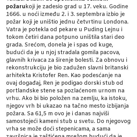
požaru
koji je zadesio grad u 17. veku. Godine
1666. u noći između 2. i 3. septembra izbio je
požar koji je uništio jednu četvrtinu Londona.
Vatra je potekla od pekare u Puding Lejnu i
tokom četiri dana potpuno uništila stari deo
grada. Srećom, donela je i spas od kuge,
budući da je u njoj stradala gomila pacova,
glavnih krivaca za širenje bolesti. Za obnovu i
rekonstrukciju je bio zadužen slavni britanski
arhitekta Kristofer Ren. Kao podesćanje na
ovaj događaj, Ren je podigao dorski stub od
portlandske stene sa pozlaćenom urnom na
vrhu. Ako bi bio položen na zemlju, ka istoku,
njegov vrh bi ukazao na tačno mesto izbijanja
požara. Sa 61,5 m ovo je i danas najviši
samostojeći kameni stub u svetu. Do njegovog
vrha se može doći stepenicama, a sama
završnica je zaštićena mrežom budući da je