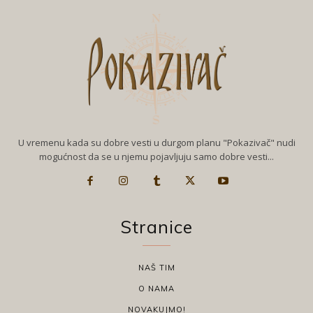
U vremenu kada su dobre vesti u durgom planu "Pokazivač" nudi
mogućnost da se u njemu pojavljuju samo dobre vesti...
Stranice
NAŠ TIM
O NAMA
NOVAKUJMO!