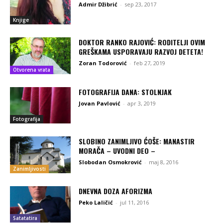
Admir Džibrić
-
sep 23, 2017
Knjige
DOKTOR RANKO RAJOVIĆ: RODITELJI OVIM
GREŠKAMA USPORAVAJU RAZVOJ DETETA!
Zoran Todorović
-
feb 27, 2019
Otvorena vrata
FOTOGRAFIJA DANA: STOLNJAK
Jovan Pavlović
-
apr 3, 2019
Fotografija
SLOBINO ZANIMLJIVO ĆOŠE: MANASTIR
MORAČA – UVODNI DEO –
Slobodan Osmokrović
-
maj 8, 2016
Zanimljivosti
DNEVNA DOZA AFORIZMA
Peko Laličić
-
jul 11, 2016
Satatatira