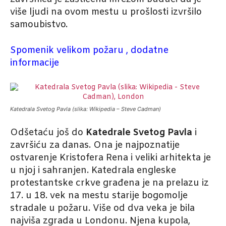
više ljudi na ovom mestu u prošlosti izvršilo
samoubistvo.
Spomenik velikom požaru , dodatne
informacije
Katedrala Svetog Pavla (slika: Wikipedia – Steve Cadman)
Odšetaću još do
Katedrale Svetog Pavla
i
završiću za danas. Ona je najpoznatije
ostvarenje Kristofera Rena i veliki arhitekta je
u njoj i sahranjen. Katedrala engleske
protestantske crkve građena je na prelazu iz
17. u 18. vek na mestu starije bogomolje
stradale u požaru. Više od dva veka je bila
najviša zgrada u Londonu. Njena kupola,