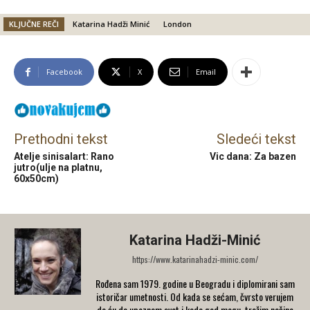
KLJUČNE REČI
Katarina Hadži Minić
London
Facebook
X
Email
Prethodni tekst
Sledeći tekst
Atelje sinisalart: Rano
Vic dana: Za bazen
jutro(ulje na platnu,
60x50cm)
Katarina Hadži-Minić
https://www.katarinahadzi-minic.com/
Rođena sam 1979. godine u Beogradu i diplomirani sam
istoričar umetnosti. Od kada se sećam, čvrsto verujem
da ću da upoznam svet i kada god mogu, tražim načine