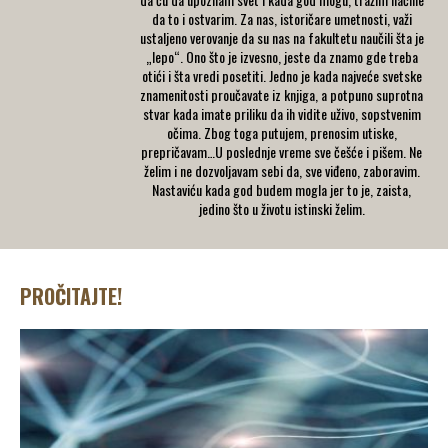
da to i ostvarim. Za nas, istoričare umetnosti, važi
ustaljeno verovanje da su nas na fakultetu naučili šta je
„lepo“. Ono što je izvesno, jeste da znamo gde treba
otići i šta vredi posetiti. Jedno je kada najveće svetske
znamenitosti proučavate iz knjiga, a potpuno suprotna
stvar kada imate priliku da ih vidite uživo, sopstvenim
očima. Zbog toga putujem, prenosim utiske,
prepričavam…U poslednje vreme sve češće i pišem. Ne
želim i ne dozvoljavam sebi da, sve viđeno, zaboravim.
Nastaviću kada god budem mogla jer to je, zaista,
jedino što u životu istinski želim.
PROČITAJTE!