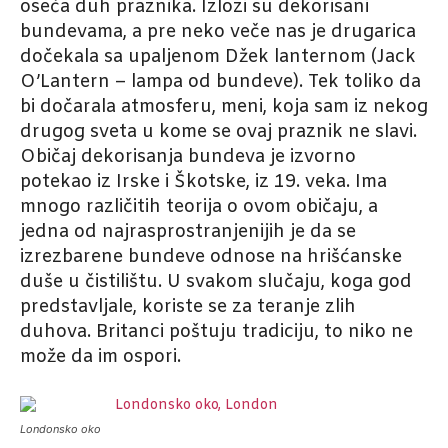
oseća duh praznika. Izlozi su dekorisani
bundevama, a pre neko veče nas je drugarica
dočekala sa upaljenom Džek lanternom (Jack
O’Lantern – lampa od bundeve). Tek toliko da
bi dočarala atmosferu, meni, koja sam iz nekog
drugog sveta u kome se ovaj praznik ne slavi.
Običaj dekorisanja bundeva je izvorno
potekao iz Irske i Škotske, iz 19. veka. Ima
mnogo različitih teorija o ovom običaju, a
jedna od najrasprostranjenijih je da se
izrezbarene bundeve odnose na hrišćanske
duše u čistilištu. U svakom slučaju, koga god
predstavljale, koriste se za teranje zlih
duhova. Britanci poštuju tradiciju, to niko ne
može da im ospori.
Londonsko oko