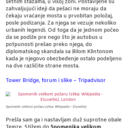
šetnim stazama, u višoj zoni. Postavljene su
zahvaljujući ideji da pešaci ne moraju da
čekaju vraćanje mosta u prvobitan položaj,
posle podizanja. Za njega se vezuje nekoliko
urbanih legendi. Od toga da je jednom počeo
da se podiže pre nego što je autobus u
potpunosti prešao preko njega, do
diplomatskog skandala sa Bilom Klintonom
kada je njegovo obezbeđenje ostalo podeljeno
na dve različite strane mosta.
Tower Bridge, forum i slike – Tripadvisor
Spomenik velikom požaru (slika: Wikipedia – Eluveitie)
Prešla sam ga i nastavljam duž suprotne obale
Temze. Stižem do
Spomenika velikom