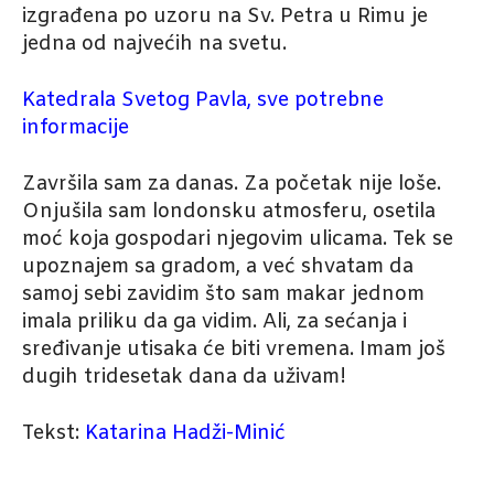
izgrađena po uzoru na Sv. Petra u Rimu je
jedna od najvećih na svetu.
Katedrala Svetog Pavla, sve potrebne
informacije
Završila sam za danas. Za početak nije loše.
Onjušila sam londonsku atmosferu, osetila
moć koja gospodari njegovim ulicama. Tek se
upoznajem sa gradom, a već shvatam da
samoj sebi zavidim što sam makar jednom
imala priliku da ga vidim. Ali, za sećanja i
sređivanje utisaka će biti vremena. Imam još
dugih tridesetak dana da uživam!
Tekst:
Katarina Hadži-Minić