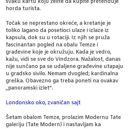
svaku kartu koju želite da kupite pretenduje
horda turista.
Točak se neprestano okreće, a kretanje je
toliko lagano da posetioci ulaze i izlaze iz
kapsula, dok su u rotaciji. Iz njih se pruža
fascinantan pogled na obalu Temze i
građevine koje je okružuju. Kada je vedro,
kažu, vidi se sve do Vindzora. Nažalost, danas
nije sunčano pa se udaljene građevine utapaju
u gradsko sivilo. Nemam dvogled; kardinalna
greška. Obavezno ga treba poneti na ovakav
„panoramski izlet“.
Londonsko oko, zvaničan sajt
Šetam obalom Temze, prolazim Modernu Tate
galeriju (Tate Modern) i nastavljam ka