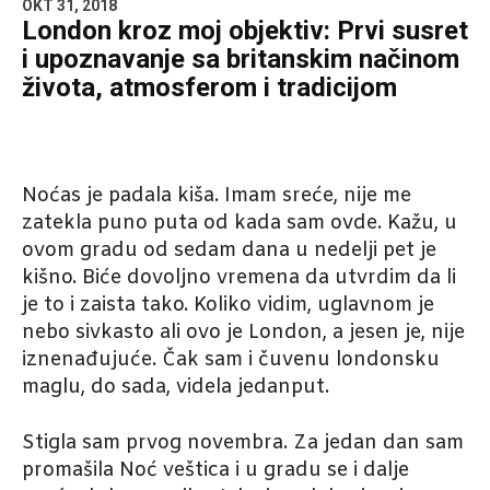
OKT 31, 2018
London kroz moj objektiv: Prvi susret
i upoznavanje sa britanskim načinom
života, atmosferom i tradicijom
Noćas je padala kiša. Imam sreće, nije me
zatekla puno puta od kada sam ovde. Kažu, u
ovom gradu od sedam dana u nedelji pet je
kišno. Biće dovoljno vremena da utvrdim da li
je to i zaista tako. Koliko vidim, uglavnom je
nebo sivkasto ali ovo je London, a jesen je, nije
iznenađujuće. Čak sam i čuvenu londonsku
maglu, do sada, videla jedanput.
Stigla sam prvog novembra. Za jedan dan sam
promašila Noć veštica i u gradu se i dalje