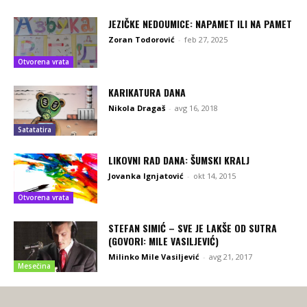
JEZIČKE NEDOUMICE: NAPAMET ILI NA PAMET
Zoran Todorović
-
feb 27, 2025
Otvorena vrata
KARIKATURA DANA
Nikola Dragaš
-
avg 16, 2018
Satatatira
LIKOVNI RAD DANA: ŠUMSKI KRALJ
Jovanka Ignjatović
-
okt 14, 2015
Otvorena vrata
STEFAN SIMIĆ – SVE JE LAKŠE OD SUTRA
(GOVORI: MILE VASILJEVIĆ)
Milinko Mile Vasiljević
-
avg 21, 2017
Mesečina