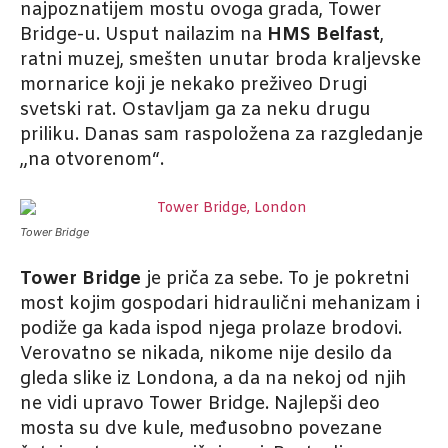
najpoznatijem mostu ovoga grada, Tower
Bridge-u. Usput nailazim na
HMS Belfast
,
ratni muzej, smešten unutar broda kraljevske
mornarice koji je nekako preživeo Drugi
svetski rat. Ostavljam ga za neku drugu
priliku. Danas sam raspoložena za razgledanje
„na otvorenom“.
Tower Bridge
Tower Bridge
je priča za sebe. To je pokretni
most kojim gospodari hidraulični mehanizam i
podiže ga kada ispod njega prolaze brodovi.
Verovatno se nikada, nikome nije desilo da
gleda slike iz Londona, a da na nekoj od njih
ne vidi upravo Tower Bridge. Najlepši deo
mosta su dve kule, međusobno povezane