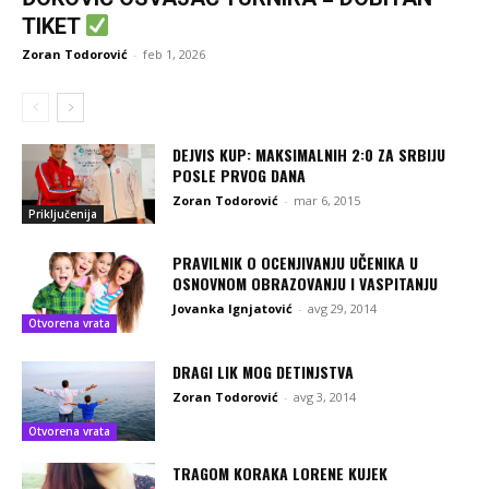
TIKET
Zoran Todorović
-
feb 1, 2026
DEJVIS KUP: MAKSIMALNIH 2:0 ZA SRBIJU
POSLE PRVOG DANA
Zoran Todorović
-
mar 6, 2015
Priključenija
PRAVILNIK O OCENJIVANJU UČENIKA U
OSNOVNOM OBRAZOVANJU I VASPITANJU
Jovanka Ignjatović
-
avg 29, 2014
Otvorena vrata
DRAGI LIK MOG DETINJSTVA
Zoran Todorović
-
avg 3, 2014
Otvorena vrata
TRAGOM KORAKA LORENE KUJEK