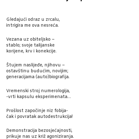
Gledajući odraz u zrcalu,
intrigira me ova nesreća.
Vezana uz obiteljsko –
stablo; svoje talijanske
korijene, krv i konekcije.
Štujem naslijeđe, njihovu –
ostavštinu budućim, novijim;
generacijama (auto)biografija.
Vremenski stroj numerologija,
-vrti kapsulu eksperimenata…
Prošlost započinje niz fobija-
čak i povratak autodestrukcija!
Demonstracija bezosjećajnosti,
prikuje nas uz križ agoniziranja.