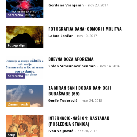
Gordana Vranjanin
-
nov 23, 2017
Satatatira
FOTOGRAFIJA DANA: ODMORI I MOLITVA
Labud Lončar
-
nov 10, 2017
Fotografija
DNEVNA DOZA AFORIZMA
Srđan Simeunović Sendan
-
nov 14, 2016
Satatatira
ZA MIRAN SAN I DOBAR DAN: OGI I
BUBAŠVABE (69)
Đorđe Todorović
-
mar 24, 2018
Zanimljivosti
INTERNACIO-NAŠI 04: RASTANAK
(POSLEDNJA STANICA)
Ivan Veljković
-
dec 20, 2015
Strip