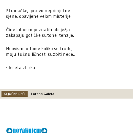
Stranačke, gotovo neprimjetne-
sjene, obavijene velom misterije.
Čine lahor nepoznatih obilježja-
zakapaju gotičke sutone, tenzije.
Neovisno o tome koliko se trude,
moju tužnu ličnost; suzbiti neće..
•deseta zbirka
KLJUČNE REČI
Lorena Galeta
Facebook
X
Email