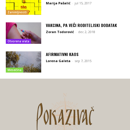
Marija Pašalić
-
jul 15, 2017
Zanimljivosti
VAKCINA, PA VEĆI RODITELJSKI DODATAK
Zoran Todorović
-
dec 2, 2018
Otvorena vrata
AFIRMATIVNI KAOS
Lorena Galeta
-
sep 7, 2015
Mesečina