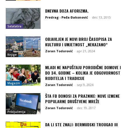
DNEVNA DOZA AFORIZMA.
Predrag - Peđa Đakonović
-
dec 13, 2015
Satatatira
OBJAVLJEN JE NOVI BROJ ČASOPISA ZA
KULTURU I UMJETNOST „NEKAZANO“
Zoran Todorović
-
apr 21, 2024
Knjige
MLADI NE NAPUŠTAJU PORODIČNE DOMOVE I
DO 34. GODINE – KOLIKA JE ODGOVORNOST
RODITELJA I TRADICIJE
Magazin
Zoran Todorović
-
sep 9, 2024
ŠTA FB DONOSI ZA PRAZNIKE: NOVE IZMENE
POPULARNE DRUŠTVENE MREŽE
Zoran Todorović
-
dec 19, 2017
Priključenija
DA LI STE ZNALI: BERMUDSKI TROUGAO III