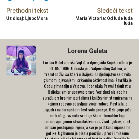
Prethodni tekst
Sledeći tekst
Uz disaj: LjuboMora
Maria Victoria: Od lude luda
luđa
Lorena Galeta
Lorena Galeta, bivša Vojtić, a djevojački Kujek, rođena је
31. 05. 1996. Odrasla je u Valpovačkoj Satnici, a
trenutno živi sa kćeri u Osijeku. U djetinjstvu se bavila
glumom, pjevanjem i crkvenim aktivnostima. Završila je
Оpću gimnaziju u Valpovu, i pohađala Pravni fakultet u
Osijeku; smjer upravno pravo. Već dugi niz godina
surađuje s brojnim portalima i književnim stranicama na
kojima redovno objavljuje svoje radove. Postigla jе
uspjeh i na Europskom festivalu poezije. Ozbiljnije piše
od trećeg razreda srednje škole. Tematike koje
dominiraju njenim stvaralaštvom su: život, ljubav, smrt,
smisao postojanja i vjera, a sve je protkano nijansama
gotike. Uglavnom je pisala poeziju u prozi i misaone
tekstove, ali nije joj strana ni kratka priča. Osvojila je