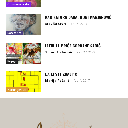
Otvorena vrata
KARIKATURA DANA: BOBI MARJANOVIĆ
Slaviša Ševrt
-
dec 8, 2017
Satatatira
ISTINITE PRIČE GORDANE SARIĆ
Zoran Todorović
-
sep 27, 2023
Knjige
DA LI STE ZNALI: C
Marija Pašalić
-
feb 4, 2017
Zanimljivosti