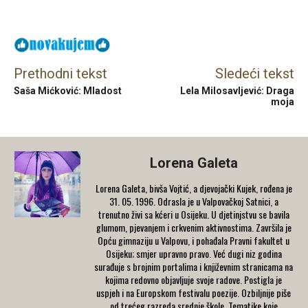
Facebook
X
Email
Prethodni tekst
Sledeći tekst
Saša Mićković: Mladost
Lela Milosavljević: Draga
moja
Lorena Galeta
Lorena Galeta, bivša Vojtić, a djevojački Kujek, rođena је
31. 05. 1996. Odrasla je u Valpovačkoj Satnici, a
trenutno živi sa kćeri u Osijeku. U djetinjstvu se bavila
glumom, pjevanjem i crkvenim aktivnostima. Završila je
Оpću gimnaziju u Valpovu, i pohađala Pravni fakultet u
Osijeku; smjer upravno pravo. Već dugi niz godina
surađuje s brojnim portalima i književnim stranicama na
kojima redovno objavljuje svoje radove. Postigla jе
uspjeh i na Europskom festivalu poezije. Ozbiljnije piše
od trećeg razreda srednje škole. Tematike koje