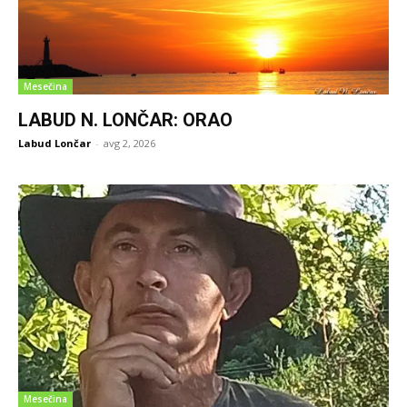
Mesečina
LABUD N. LONČAR: ORAO
Labud Lončar
-
avg 2, 2026
Mesečina