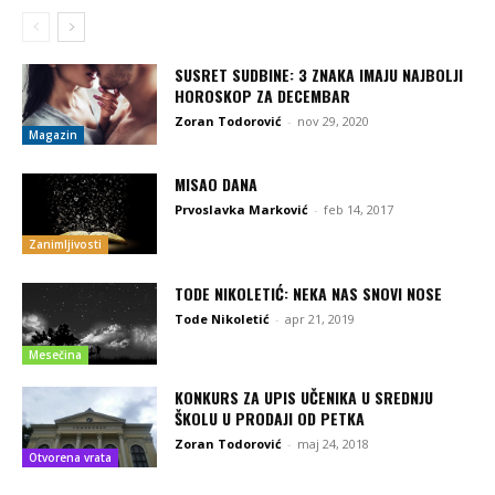
SUSRET SUDBINE: 3 ZNAKA IMAJU NAJBOLJI
HOROSKOP ZA DECEMBAR
Zoran Todorović
-
nov 29, 2020
Magazin
MISAO DANA
Prvoslavka Marković
-
feb 14, 2017
Zanimljivosti
TODE NIKOLETIĆ: NEKA NAS SNOVI NOSE
Tode Nikoletić
-
apr 21, 2019
Mesečina
KONKURS ZA UPIS UČENIKA U SREDNJU
ŠKOLU U PRODAJI OD PETKA
Zoran Todorović
-
maj 24, 2018
Otvorena vrata