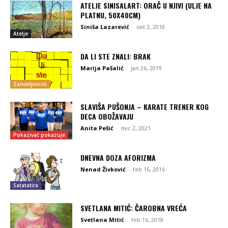
ATELJE SINISALART: ORAČ U NJIVI (ULJE NA
PLATNU, 50X40CM)
Siniša Lazarević
-
okt 3, 2018
Atelje
DA LI STE ZNALI: BRAK
Marija Pašalić
-
jan 26, 2019
Zanimljivosti
SLAVIŠA PUŠONJA – KARATE TRENER KOG
DECA OBOŽAVAJU
Anita Pešić
-
dec 2, 2021
Pokazivač pokazuje
DNEVNA DOZA AFORIZMA
Nenad Živković
-
feb 16, 2016
Satatatira
SVETLANA MITIĆ: ČAROBNA VREĆA
Svetlana Mitić
-
feb 16, 2018