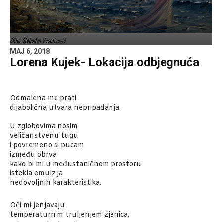
Slika: Slobodan Veselinović
MAJ 6, 2018
Lorena Kujek- Lokacija odbjegnuća
Odmalena me prati
dijabolična utvara nepripadanja.
U zglobovima nosim
veličanstvenu tugu
i povremeno si pucam
između obrva
kako bi mi u međustaničnom prostoru
istekla emulzija
nedovoljnih karakteristika.
Oči mi jenjavaju
temperaturnim truljenjem zjenica,