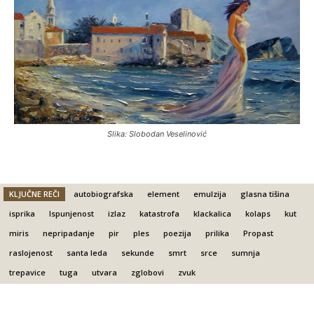
Slika: Slobodan Veselinović
KLJUČNE REČI
autobiografska
element
emulzija
glasna tišina
isprika
Ispunjenost
izlaz
katastrofa
klackalica
kolaps
kut
miris
nepripadanje
pir
ples
poezija
prilika
Propast
raslojenost
santa leda
sekunde
smrt
srce
sumnja
trepavice
tuga
utvara
zglobovi
zvuk