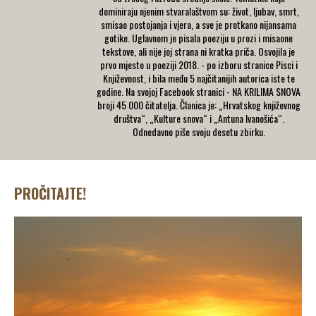
dominiraju njenim stvaralaštvom su: život, ljubav, smrt,
smisao postojanja i vjera, a sve je protkano nijansama
gotike. Uglavnom je pisala poeziju u prozi i misaone
tekstove, ali nije joj strana ni kratka priča. Osvojila je
prvo mjesto u poeziji 2018. - po izboru stranice Pisci i
Književnost, i bila među 5 najčitanijih autorica iste te
godine. Na svojoj Facebook stranici - NA KRILIMA SNOVA
broji 45 000 čitatelja. Članica je: „Hrvatskog književnog
društva“, „Kulture snova“ i „Antuna Ivanošića“.
Odnedavno piše svoju desetu zbirku.
PROČITAJTE!