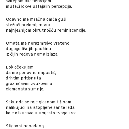
svirepom akceleracijom
muteći lokve ustajalih percepcija.
Odavno me mračna omča guši
stežući prelomljen vrat
najnježnijom okrutnošću reminiscencije.
Omata me nerazmrsivo vreteno
dugogodišnjih paučina
iz čijih redova nema izlaza.
Dok očekujem
da me ponovno napustiš,
drhtim pritisnuta
grozničavim zvukovima
elemenata sumnje.
Sekunde se roje glasnom tišinom
nalikujući na istopljene sante leda
koje otkucavaju umjesto tvoga srca.
Stigao si nenadano,