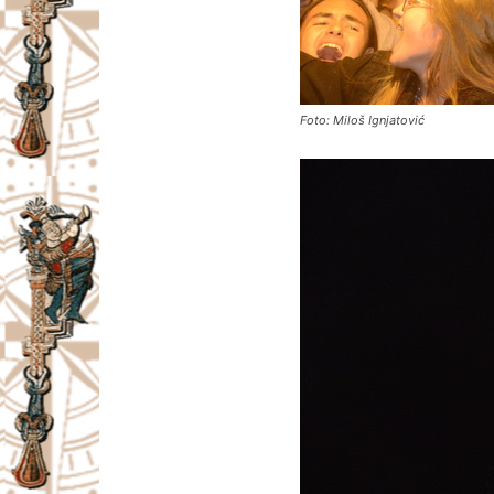
Foto: Miloš Ignjatović