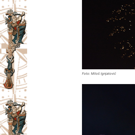
Foto: Miloš Ignjatović