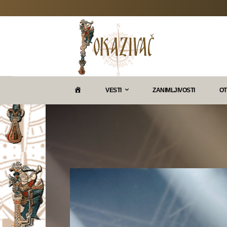
P
VESTI
ZANIMLJIVOSTI
OT
O
K
A
Z