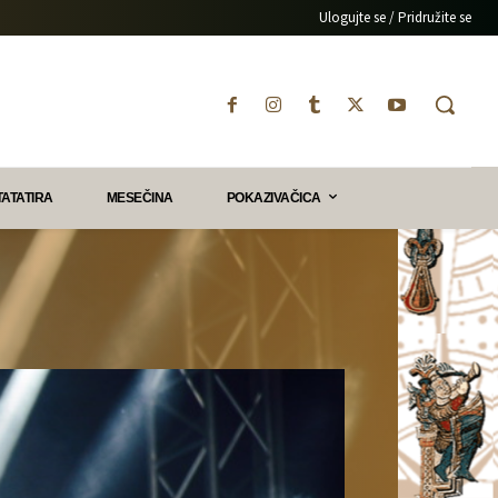
Ulogujte se / Pridružite se
TATATIRA
MESEČINA
POKAZIVAČICA