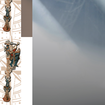
I
V
A
Č