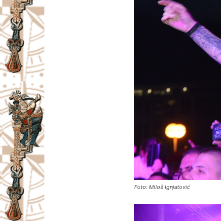
Foto: Miloš Ignjatović