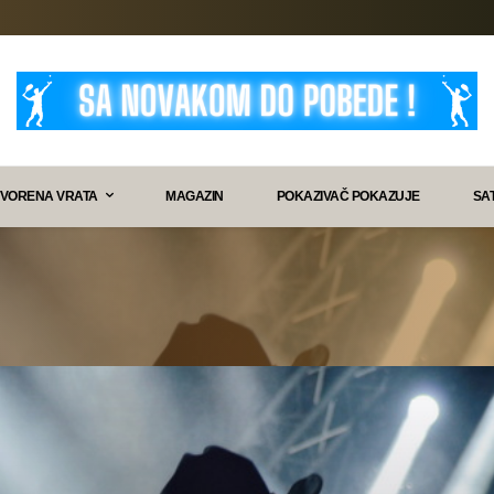
VORENA VRATA
MAGAZIN
POKAZIVAČ POKAZUJE
SA