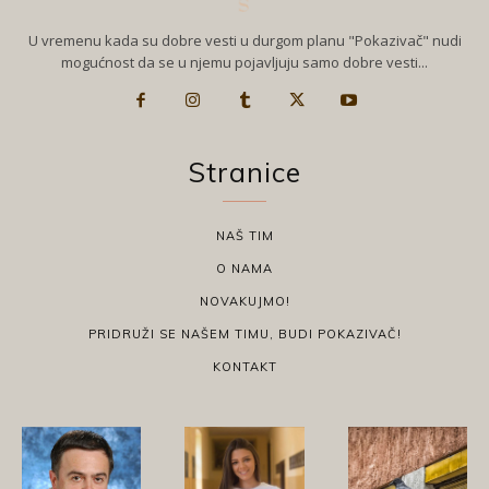
U vremenu kada su dobre vesti u durgom planu "Pokazivač" nudi
mogućnost da se u njemu pojavljuju samo dobre vesti...
Stranice
NAŠ TIM
O NAMA
NOVAKUJMO!
PRIDRUŽI SE NAŠEM TIMU, BUDI POKAZIVAČ!
KONTAKT