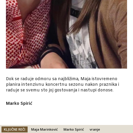
Dok se raduje odmoru sa najbližima, Maja istovremeno
planira intenzivnu koncertnu sezonu nakon praznika i
raduje se svemu sto joj gostovanja i nastupi donose.
Marko Spirić
KLJUČNE REČI
Maja Marinković
Marko Spirić
vranje