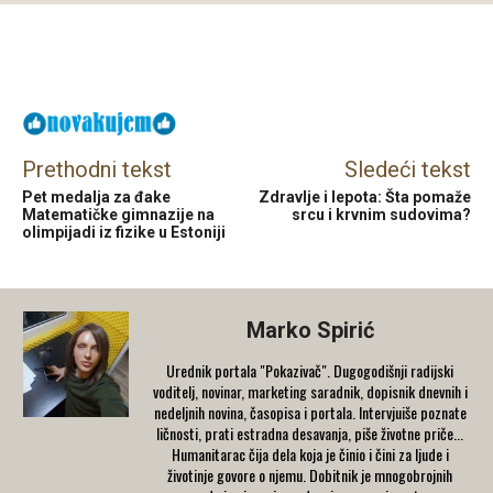
Facebook
X
Email
Prethodni tekst
Sledeći tekst
Pet medalja za đake
Zdravlje i lepota: Šta pomaže
Matematičke gimnazije na
srcu i krvnim sudovima?
olimpijadi iz fizike u Estoniji
Marko Spirić
Urednik portala "Pokazivač". Dugogodišnji radijski
voditelj, novinar, marketing saradnik, dopisnik dnevnih i
nedeljnih novina, časopisa i portala. Intervjuiše poznate
ličnosti, prati estradna desavanja, piše životne priče...
Humanitarac čija dela koja je činio i čini za ljude i
životinje govore o njemu. Dobitnik je mnogobrojnih