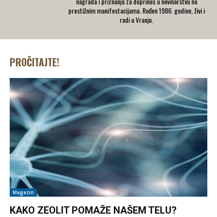
nagrada i priznanja za doprinos u novinarstvu na
prestižnim manifestacijama. Rođen 1986. godine, živi i
radi u Vranju.
PROČITAJTE!
Magazin
KAKO ZEOLIT POMAŽE NAŠEM TELU?