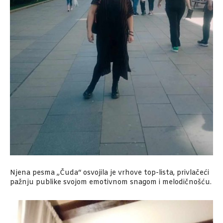
Njena pesma „Čuda“ osvojila je vrhove top-lista, privlačeći
pažnju publike svojom emotivnom snagom i melodičnošću.