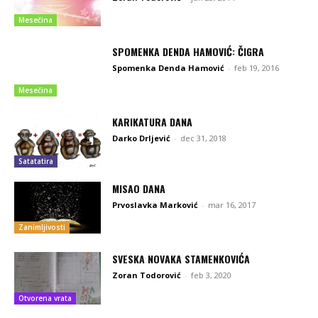
Mesečina
SPOMENKA DENDA HAMOVIĆ: ČIGRA
Spomenka Denda Hamović
-
feb 19, 2016
Mesečina
KARIKATURA DANA
Darko Drljević
-
dec 31, 2018
Satatatira
MISAO DANA
Prvoslavka Marković
-
mar 16, 2017
Zanimljivosti
SVESKA NOVAKA STAMENKOVIĆA
Zoran Todorović
-
feb 3, 2020
Otvorena vrata