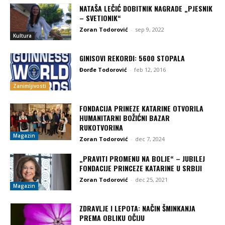
NATAŠA LEČIĆ DOBITNIK NAGRADE „PJESNIK
– SVETIONIK“
Zoran Todorović
-
sep 9, 2022
Kultura
GINISOVI REKORDI: 5600 STOPALA
Đorđe Todorović
-
feb 12, 2016
Zanimljivosti
FONDACIJA PRINEZE KATARINE OTVORILA
HUMANITARNI BOŽIĆNI BAZAR
RUKOTVORINA
Magazin
Zoran Todorović
-
dec 7, 2024
„PRAVITI PROMENU NA BOLJE“ – JUBILEJ
FONDACIJE PRINCEZE KATARINE U SRBIJI
Zoran Todorović
-
dec 25, 2021
Magazin
ZDRAVLJE I LEPOTA: NAČIN ŠMINKANJA
PREMA OBLIKU OČIJU