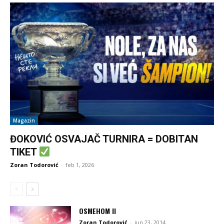
Magazin
ĐOKOVIĆ OSVAJAČ TURNIRA = DOBITAN
TIKET
Zoran Todorović
-
feb 1, 2026
OSMEHOM II
Zoran Todorović
-
jun 23, 2014