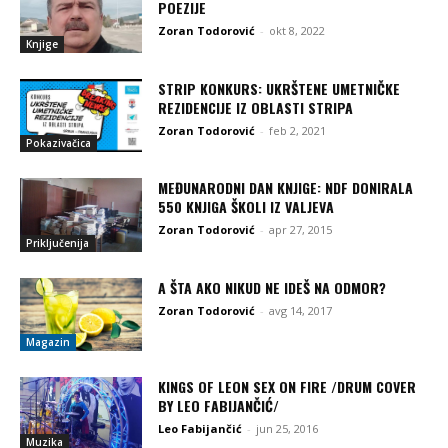
POEZIJE
Zoran Todorović
-
okt 8, 2022
Knjige
STRIP KONKURS: UKRŠTENE UMETNIČKE
REZIDENCIJE IZ OBLASTI STRIPA
Zoran Todorović
-
feb 2, 2021
Pokazivačica
MEĐUNARODNI DAN KNJIGE: NDF DONIRALA
550 KNJIGA ŠKOLI IZ VALJEVA
Zoran Todorović
-
apr 27, 2015
Priključenija
A ŠTA AKO NIKUD NE IDEŠ NA ODMOR?
Zoran Todorović
-
avg 14, 2017
Magazin
KINGS OF LEON SEX ON FIRE /DRUM COVER
BY LEO FABIJANČIĆ/
Leo Fabijančić
-
jun 25, 2016
Muzika