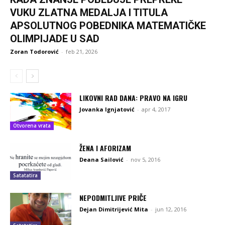
VUKU ZLATNA MEDALJA I TITULA
APSOLUTNOG POBEDNIKA MATEMATIČKE
OLIMPIJADE U SAD
Zoran Todorović
-
feb 21, 2026
LIKOVNI RAD DANA: PRAVO NA IGRU
Jovanka Ignjatović
-
apr 4, 2017
Otvorena vrata
ŽENA I AFORIZAM
Deana Sailović
-
nov 5, 2016
Satatatira
NEPODMITLJIVE PRIČE
Dejan Dimitrijević Mita
-
jun 12, 2016