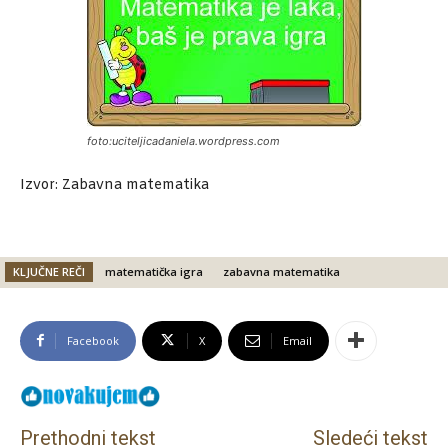
foto:uciteljicadaniela.wordpress.com
Izvor: Zabavna matematika
KLJUČNE REČI
matematička igra
zabavna matematika
Facebook
X
Email
Prethodni tekst
Sledeći tekst