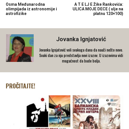
Osma Međunarodna
A T E LJ E Žike Rankovića:
olimpijada iz astronomije i
ULICA MOJE DECE ( ulje na
astrofizike
platnu 120×100)
Jovanka Ignjatović
Jovanka Ignjatović voli svakoga dana da nauči nešto novo.
Svaki dan za nju predstavlja novi izazov. U izazovima vidi
mogućnost da bude bolja.
PROČITAJTE!