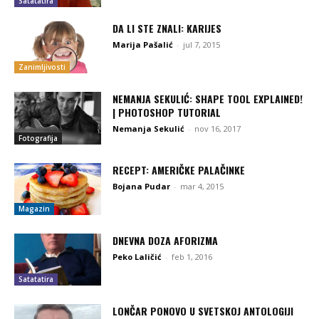
Satatatira
DA LI STE ZNALI: KARIJES
Marija Pašalić
-
jul 7, 2015
Zanimljivosti
NEMANJA SEKULIĆ: SHAPE TOOL EXPLAINED!
| PHOTOSHOP TUTORIAL
Nemanja Sekulić
-
nov 16, 2017
Fotografija
RECEPT: AMERIČKE PALAČINKE
Bojana Pudar
-
mar 4, 2015
Magazin
DNEVNA DOZA AFORIZMA
Peko Laličić
-
feb 1, 2016
Satatatira
LONČAR PONOVO U SVETSKOJ ANTOLOGIJI