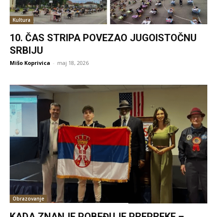
Kultura
10. ČAS STRIPA POVEZAO JUGOISTOČNU
SRBIJU
Mišo Koprivica
-
maj 18, 2026
Obrazovanje
KADA ZNANJE POBEĐUJE PREPREKE –