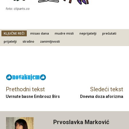
foto: cliparts.co
KLJUČNE REČI
misao dana
mudre misli
neprijatelji
prećutati
prijatelji
strašno
zanimljivosti
Facebook
X
Email
Prethodni tekst
Sledeći tekst
Uvrnute basne Embrouz Birs
Dnevna doza aforizma
Prvoslavka Marković