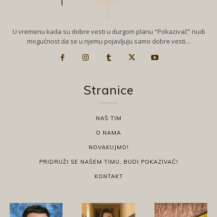
U vremenu kada su dobre vesti u durgom planu "Pokazivač" nudi
mogućnost da se u njemu pojavljuju samo dobre vesti...
Stranice
NAŠ TIM
O NAMA
NOVAKUJMO!
PRIDRUŽI SE NAŠEM TIMU, BUDI POKAZIVAČ!
KONTAKT