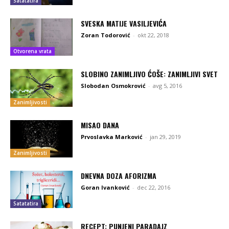
Satatatira
SVESKA MATIJE VASILJEVIĆA
Zoran Todorović
-
okt 22, 2018
Otvorena vrata
SLOBINO ZANIMLJIVO ĆOŠE: ZANIMLJIVI SVET
Slobodan Osmokrović
-
avg 5, 2016
Zanimljivosti
MISAO DANA
Prvoslavka Marković
-
jan 29, 2019
Zanimljivosti
DNEVNA DOZA AFORIZMA
Goran Ivanković
-
dec 22, 2016
Satatatira
RECEPT: PUNJENI PARADAJZ