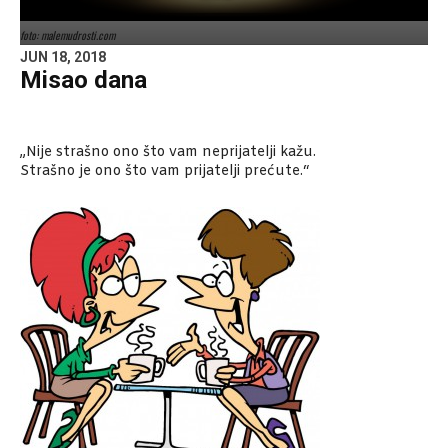
foto: malemudrosti.com
JUN 18, 2018
Misao dana
„Nije strašno ono što vam neprijatelji kažu.
Strašno je ono što vam prijatelji prećute.“