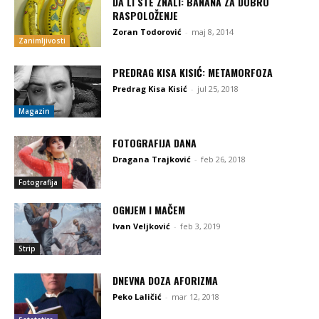
DA LI STE ZNALI: BANANA ZA DOBRO
RASPOLOŽENJE
Zoran Todorović
-
maj 8, 2014
Zanimljivosti
PREDRAG KISA KISIĆ: METAMORFOZA
Predrag Kisa Kisić
-
jul 25, 2018
Magazin
FOTOGRAFIJA DANA
Dragana Trajković
-
feb 26, 2018
Fotografija
OGNJEM I MAČEM
Ivan Veljković
-
feb 3, 2019
Strip
DNEVNA DOZA AFORIZMA
Peko Laličić
-
mar 12, 2018