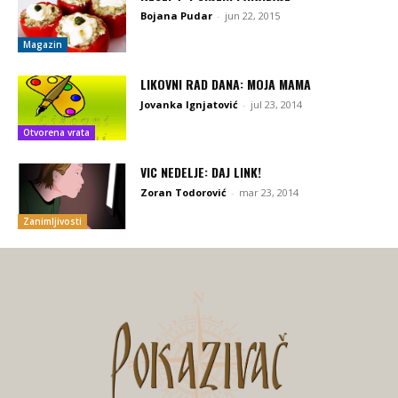
Bojana Pudar
-
jun 22, 2015
Magazin
LIKOVNI RAD DANA: MOJA MAMA
Jovanka Ignjatović
-
jul 23, 2014
Otvorena vrata
VIC NEDELJE: DAJ LINK!
Zoran Todorović
-
mar 23, 2014
Zanimljivosti