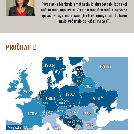
Prvoslavka Marković smatra da je obrazovanje jedan od
načina menjanja sveta. Veruje u magičnu moć brojeva.Za
nju važi Pitagorina misao: „Ne troši mnogo reči da kažeš
malo, već malo da kažeš mnogo“.
PROČITAJTE!
Magazin