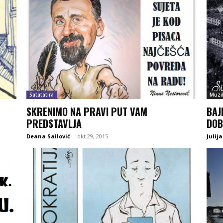
Satatatira
Muzi
SKRENIMO NA PRAVI PUT VAM
BAJ
PREDSTAVLJA
DOB
Deana Sailović
-
okt 29, 2015
Julij