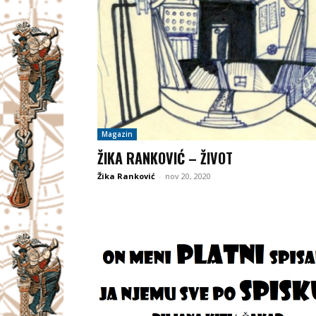
Magazin
ŽIKA RANKOVIĆ – ŽIVOT
Žika Ranković
-
nov 20, 2020