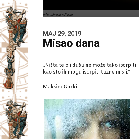
foto: malemudrosti.com
MAJ 29, 2019
Misao dana
„Ništa telo i dušu ne može tako iscrpiti
kao što ih mogu iscrpiti tužne misli.“
Maksim Gorki