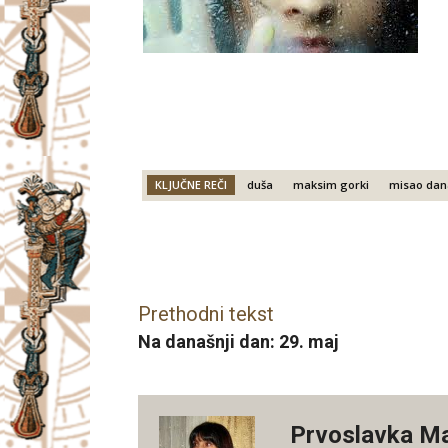
KLJUČNE REČI
duša
maksim gorki
misao dan
Facebook
X
Email
Prethodni tekst
Na današnji dan: 29. maj
Prvoslavka M