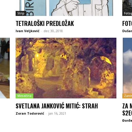
Strip
Fotog
TETRALOŠKI PREDLOŽAK
FOT
Ivan Veljković
-
dec 30, 2018
Dušan
Mesečina
Zanim
SVETLANA JANKOVIĆ MITIĆ: STRAH
ZA 
S2E
Zoran Todorović
-
jan 16, 2021
Đorđe