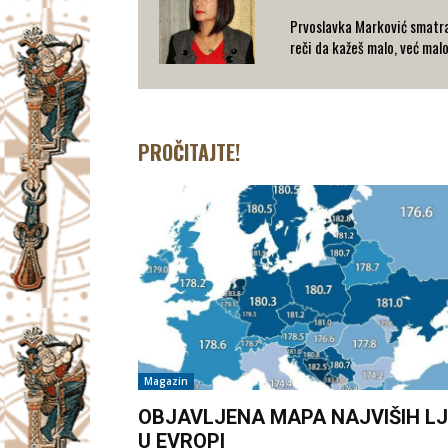
Prvoslavka Marković smatra
reči da kažeš malo, već mal
PROČITAJTE!
Magazin
OBJAVLJENA MAPA NAJVIŠIH LJ
U EVROPI