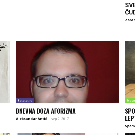
SV
ČU
Zoran
Satatatira
Mese
DNEVNA DOZA AFORIZMA
SPO
LEP
Aleksandar Antić
-
sep 2, 2017
Spom