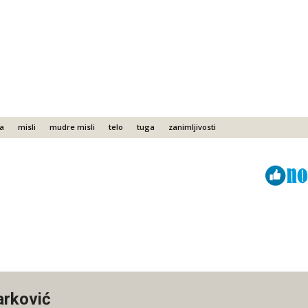
a
misli
mudre misli
telo
tuga
zanimljivosti
Viber
ReddIt
arković