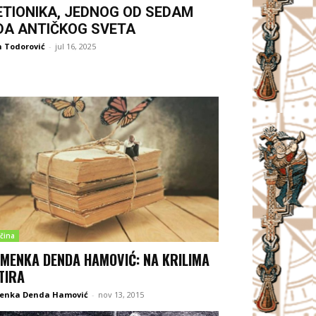
ETIONIKA, JEDNOG OD SEDAM
DA ANTIČKOG SVETA
 Todorović
-
jul 16, 2025
čina
MENKA DENDA HAMOVIĆ: NA KRILIMA
TIRA
enka Denda Hamović
-
nov 13, 2015