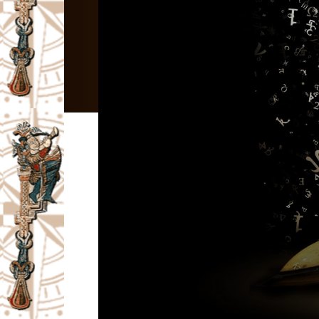
I
V
A
Č