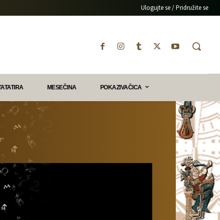
Ulogujte se / Pridružite se
TATATIRA
MESEČINA
POKAZIVAČICA