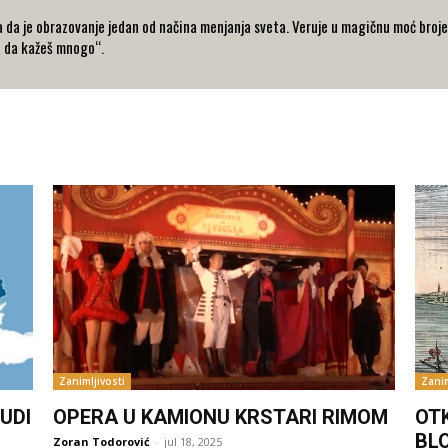
 da je obrazovanje jedan od načina menjanja sveta. Veruje u magičnu moć broje
o da kažeš mnogo“.
Zanimljivosti
Zanim
UDI
OPERA U KAMIONU KRSTARI RIMOM
OT
BL
Zoran Todorović
-
jul 18, 2025