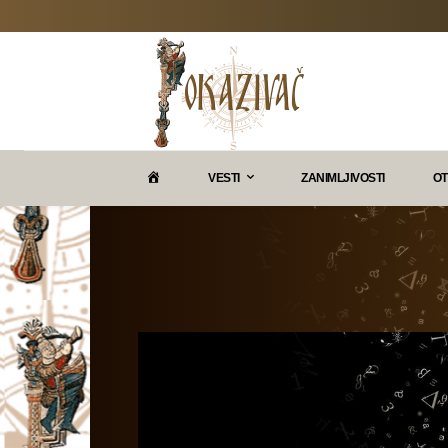
P
VESTI
ZANIMLJIVOSTI
OT
O
K
A
Z