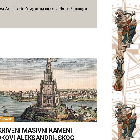
va.Za nju važi Pitagorina misao: „Ne troši mnogo
ljivosti
KRIVENI MASIVNI KAMENI
OKOVI ALEKSANDRIJSKOG