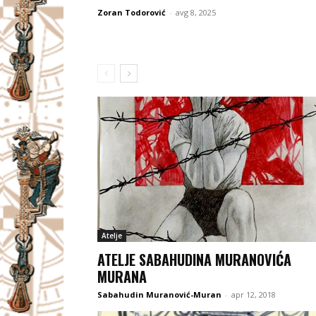
Zoran Todorović
-
avg 8, 2025
Atelje
ATELJE SABAHUDINA MURANOVIĆA
MURANA
Sabahudin Muranović-Muran
-
apr 12, 2018