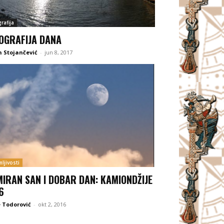
rafija
OGRAFIJA DANA
 Stojančević
-
jun 8, 2017
ljivosti
MIRAN SAN I DOBAR DAN: KAMIONDŽIJE
6
 Todorović
-
okt 2, 2016