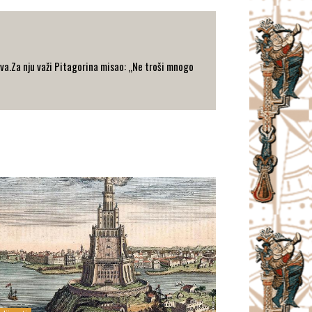
va.Za nju važi Pitagorina misao: „Ne troši mnogo