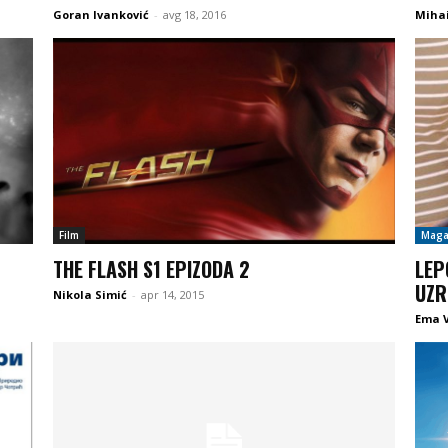
Goran Ivanković
-
avg 18, 2016
Mihai
Film
Maga
THE FLASH S1 EPIZODA 2
LEP
UZR
Nikola Simić
-
apr 14, 2015
Ema V