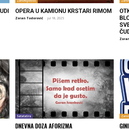
Zanimljivosti
Zanim
UDI
OPERA U KAMIONU KRSTARI RIMOM
OT
BL
Zoran Todorović
-
jul 18, 2025
SV
ČU
Zoran
Satatatira
Zanim
DNEVNA DOZA AFORIZMA
GIN