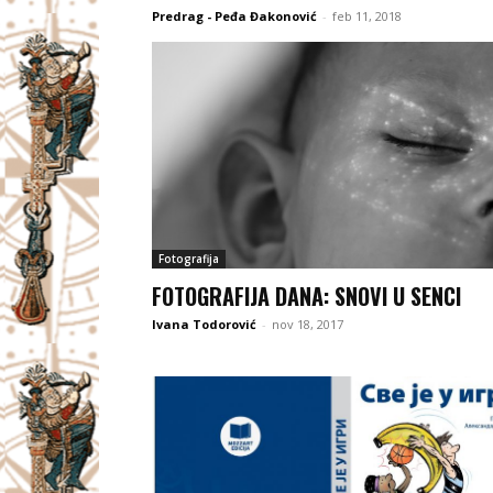
Predrag - Peđa Đakonović
-
feb 11, 2018
Fotografija
FOTOGRAFIJA DANA: SNOVI U SENCI
Ivana Todorović
-
nov 18, 2017