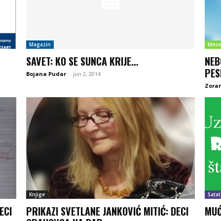
Magazin
Mese
SAVET: KO SE SUNCA KRIJE…
NEB
PE
Bojana Pudar
-
jun 2, 2014
Zoran
Knjige
Satat
ECI
PRIKAZI SVETLANE JANKOVIĆ MITIĆ: DECI
MUĆ