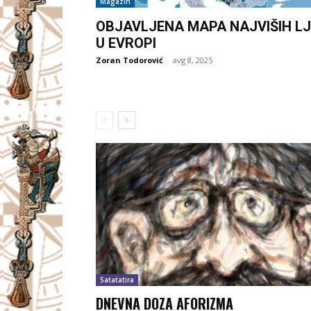
Magazin
OBJAVLJENA MAPA NAJVIŠIH LJ
U EVROPI
Zoran Todorović
-
avg 8, 2025
Satatatira
DNEVNA DOZA AFORIZMA