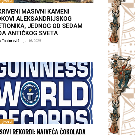
ljivosti
KRIVENI MASIVNI KAMENI
OKOVI ALEKSANDRIJSKOG
ETIONIKA, JEDNOG OD SEDAM
DA ANTIČKOG SVETA
 Todorović
-
jul 16, 2025
ljivosti
ISOVI REKORDI: NAJVEĆA ČOKOLADA