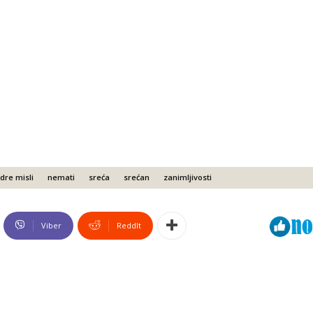
re misli
nemati
sreća
srećan
zanimljivosti
Viber
ReddIt