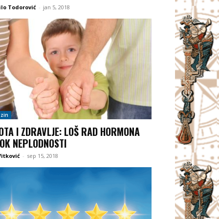
lo Todorović
-
jan 5, 2018
zin
OTA I ZDRAVLJE: LOŠ RAD HORMONA
OK NEPLODNOSTI
itković
-
sep 15, 2018