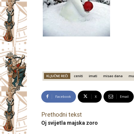
KLJUČNE REČI
ceniti
imati
misao dana
mud
Facebook
X
Email
Prethodni tekst
Oj svijetla majska zoro