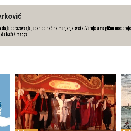
arković
 da je obrazovanje jedan od načina menjanja sveta. Veruje u magičnu moć broje
o da kažeš mnogo“.