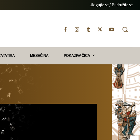
Ulogujte se / Pridružite se
TATATIRA
MESEČINA
POKAZIVAČICA