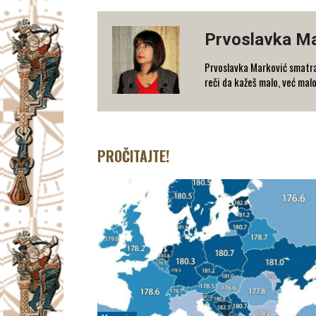
Prvoslavka M
Prvoslavka Marković smatra
reči da kažeš malo, već mal
PROČITAJTE!