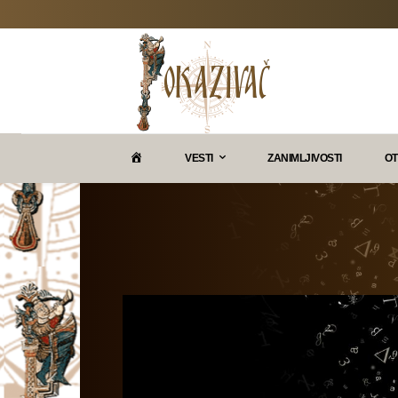
P
VESTI
ZANIMLJIVOSTI
OT
O
K
A
Z