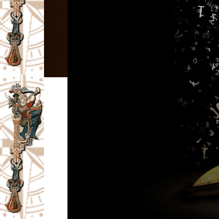
I
V
A
Č