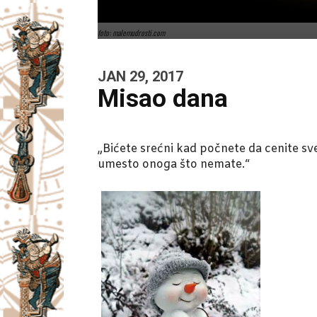
foto: malemudrosti.com
JAN 29, 2017
Misao dana
„Bićete srećni kad počnete da cenite sv
umesto onoga što nemate.“