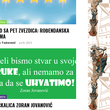
čina
O SA PET ZVEZDICA: ROĐENDANSKA
SMA
 Todorović
-
jul 8, 2025
atira
KALICA ZORAN JOVANOVIĆ