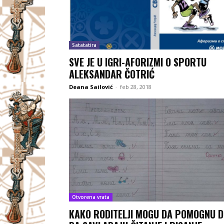
Satatatira
SVE JE U IGRI-AFORIZMI O SPORTU
ALEKSANDAR ČOTRIĆ
Deana Sailović
-
feb 28, 2018
Otvorena vrata
KAKO RODITELJI MOGU DA POMOGNU D