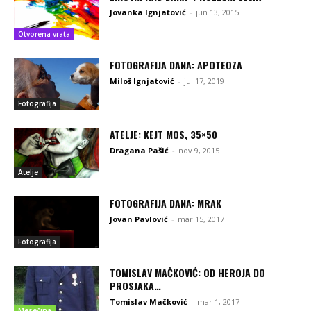
Jovanka Ignjatović
-
jun 13, 2015
Otvorena vrata
FOTOGRAFIJA DANA: APOTEOZA
Miloš Ignjatović
-
jul 17, 2019
Fotografija
ATELJE: KEJT MOS, 35×50
Dragana Pašić
-
nov 9, 2015
Atelje
FOTOGRAFIJA DANA: MRAK
Jovan Pavlović
-
mar 15, 2017
Fotografija
TOMISLAV MAČKOVIĆ: OD HEROJA DO
PROSJAKA…
Tomislav Mačković
-
mar 1, 2017
Mesečina