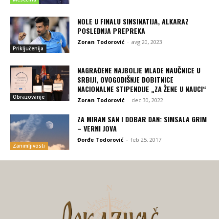
NOLE U FINALU SINSINATIJA, ALKARAZ
POSLEDNJA PREPREKA
Zoran Todorović
-
avg 20, 2023
Priključenija
NAGRAĐENE NAJBOLJE MLADE NAUČNICE U
SRBIJI, OVOGODIŠNJE DOBITNICE
NACIONALNE STIPENDIJE „ZA ŽENE U NAUCI“
Obrazovanje
Zoran Todorović
-
dec 30, 2022
ZA MIRAN SAN I DOBAR DAN: SIMSALA GRIM
– VERNI JOVA
Đorđe Todorović
-
feb 25, 2017
Zanimljivosti