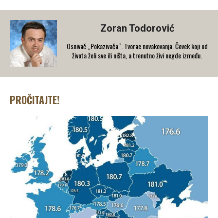
Zoran Todorović
Osnivač „Pokazivača“. Tvorac novakovanja. Čovek koji od
života želi sve ili ništa, a trenutno živi negde između.
PROČITAJTE!