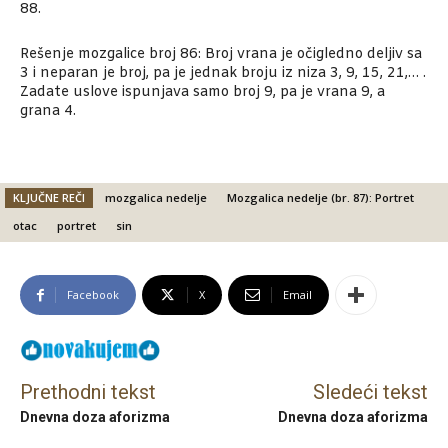
88.
Rešenje mozgalice broj 86: Broj vrana je očigledno deljiv sa
3 i neparan je broj, pa je jednak broju iz niza 3, 9, 15, 21,… .
Zadate uslove ispunjava samo broj 9, pa je vrana 9, a
grana 4.
KLJUČNE REČI
mozgalica nedelje
Mozgalica nedelje (br. 87): Portret
otac
portret
sin
Facebook
X
Email
Prethodni tekst
Sledeći tekst
Dnevna doza aforizma
Dnevna doza aforizma