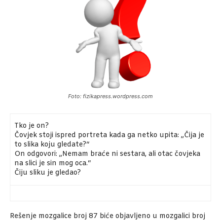
Foto: fizikapress.wordpress.com
Tko je on?
Čovjek stoji ispred portreta kada ga netko upita: „Čija je
to slika koju gledate?“
On odgovori: „Nemam braće ni sestara, ali otac čovjeka
na slici je sin mog oca.“
Čiju sliku je gledao?
Rešenje mozgalice broj 87 biće objavljeno u mozgalici broj