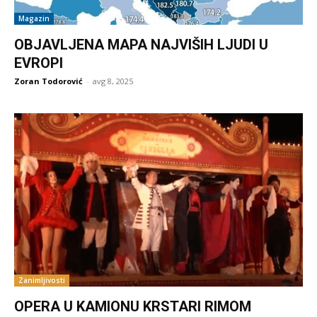
Magazin
OBJAVLJENA MAPA NAJVIŠIH LJUDI U
EVROPI
Zoran Todorović
-
avg 8, 2025
Zanimljivosti
OPERA U KAMIONU KRSTARI RIMOM