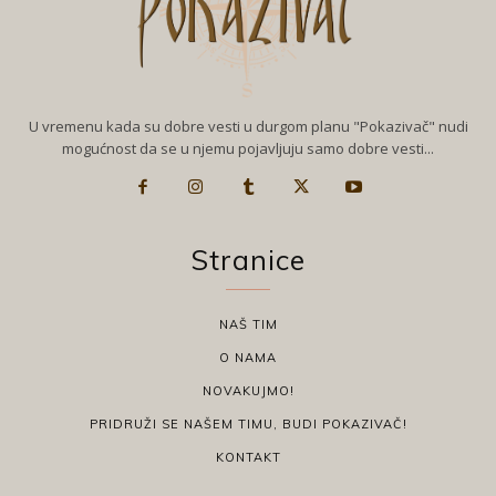
U vremenu kada su dobre vesti u durgom planu "Pokazivač" nudi
mogućnost da se u njemu pojavljuju samo dobre vesti...
Stranice
NAŠ TIM
O NAMA
NOVAKUJMO!
PRIDRUŽI SE NAŠEM TIMU, BUDI POKAZIVAČ!
KONTAKT