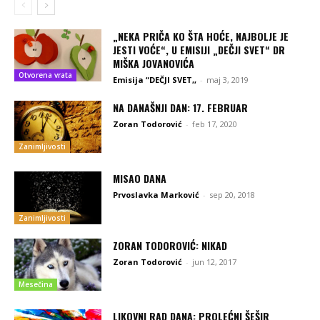
„NEKA PRIČA KO ŠTA HOĆE, NAJBOLJE JE
JESTI VOĆE“, U EMISIJI „DEČJI SVET“ DR
MIŠKA JOVANOVIĆA
Otvorena vrata
Emisija “DEČJI SVET,,
-
maj 3, 2019
NA DANAŠNJI DAN: 17. FEBRUAR
Zoran Todorović
-
feb 17, 2020
Zanimljivosti
MISAO DANA
Prvoslavka Marković
-
sep 20, 2018
Zanimljivosti
ZORAN TODOROVIĆ: NIKAD
Zoran Todorović
-
jun 12, 2017
Mesečina
LIKOVNI RAD DANA: PROLEĆNI ŠEŠIR