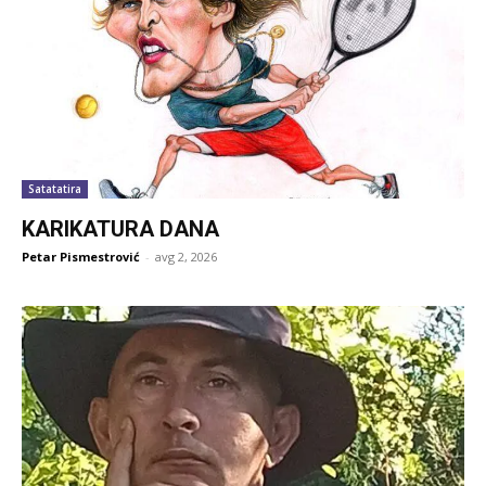
Satatatira
KARIKATURA DANA
Petar Pismestrović
-
avg 2, 2026