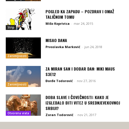
POGLED KA ZAPADU – POZDRAV I OMAŽ
TALIČNOM TOMU
Mišo Koprivica
-
mar 24, 2015
Strip
MISAO DANA
Prvoslavka Marković
-
jun 24, 2018
Zanimljivosti
ZA MIRAN SAN I DOBAR DAN: MIKI MAUS
S3E12
Đorđe Todorović
-
nov 27, 2016
Zanimljivosti
DOBA SLAVE I ČOVEČNOSTI: KAKO JE
IZGLEDALO BITI VITEZ U SREDNJEVEKOVNOJ
SRBIJI?
Otvorena vrata
Zoran Todorović
-
nov 21, 2017