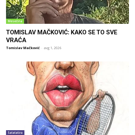
Mesečina
TOMISLAV MAČKOVIĆ: KAKO SE TO SVE
VRAĆA
Tomislav Mačković
-
avg 1, 2026
Satatatira