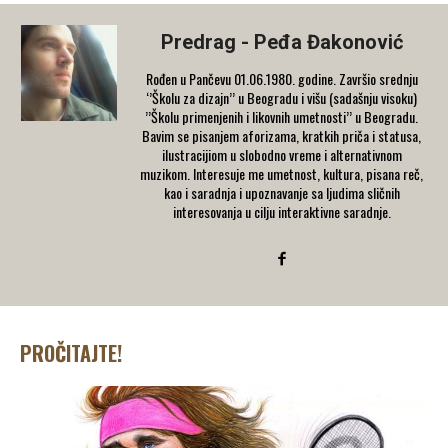
Predrag - Peđa Đakonović
Rođen u Pančevu 01.06.1980. godine. Završio srednju
‘’Školu za dizajn’’ u Beogradu i višu (sadašnju visoku)
’’Školu primenjenih i likovnih umetnosti’’ u Beogradu.
Bavim se pisanjem aforizama, kratkih priča i statusa,
ilustracijiom u slobodno vreme i alternativnom
muzikom. Interesuje me umetnost, kultura, pisana reč,
kao i saradnja i upoznavanje sa ljudima sličnih
interesovanja u cilju interaktivne saradnje.
PROČITAJTE!