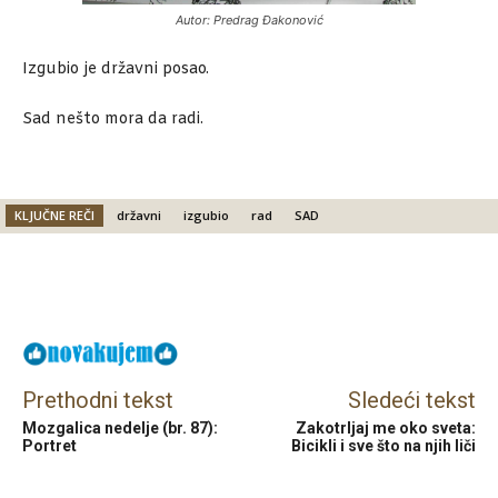
Autor: Predrag Đakonović
Izgubio je državni posao.
Sad nešto mora da radi.
KLJUČNE REČI
državni
izgubio
rad
SAD
Facebook
X
Email
Prethodni tekst
Sledeći tekst
Mozgalica nedelje (br. 87):
Zakotrljaj me oko sveta:
Portret
Bicikli i sve što na njih liči