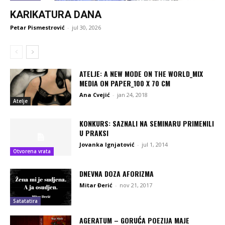
KARIKATURA DANA
Petar Pismestrović
-
jul 30, 2026
ATELJE: A NEW MODE ON THE WORLD_MIX
MEDIA ON PAPER_100 X 70 CM
Ana Cvejić
-
jan 24, 2018
Atelje
KONKURS: SAZNALI NA SEMINARU PRIMENILI
U PRAKSI
Jovanka Ignjatović
-
jul 1, 2014
Otvorena vrata
DNEVNA DOZA AFORIZMA
Mitar Đerić
-
nov 21, 2017
Satatatira
AGERATUM – GORUĆA POEZIJA MAJE