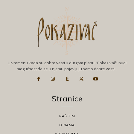
U vremenu kada su dobre vesti u durgom planu "Pokazivač" nudi
mogućnost da se u njemu pojavljuju samo dobre vesti...
Stranice
NAŠ TIM
O NAMA