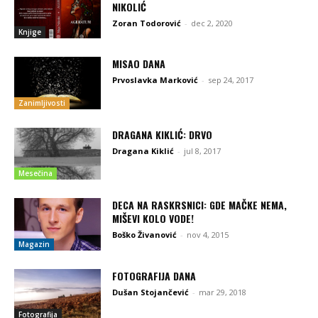
NIKOLIĆ
Zoran Todorović
-
dec 2, 2020
Knjige
MISAO DANA
Prvoslavka Marković
-
sep 24, 2017
Zanimljivosti
DRAGANA KIKLIĆ: DRVO
Dragana Kiklić
-
jul 8, 2017
Mesečina
DECA NA RASKRSNICI: GDE MAČKE NEMA,
MIŠEVI KOLO VODE!
Boško Živanović
-
nov 4, 2015
Magazin
FOTOGRAFIJA DANA
Dušan Stojančević
-
mar 29, 2018
Fotografija